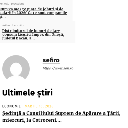
Articolul precedent
Cum va merge piaţa de joburi şi de
salarii în 2026? Care sunt companiile
şi…
Articolul următor
Distribuitorul de bunuri de larg
consum Licurici Impex din Oneşti,
judeţul Bacău, a…
sefiro
https://www.sefi.ro
Ultimele știri
ECONOMIE
MARTIE 10, 2026
Şedinţă a Consiliului Suprem de Apărare a Ţării,
miercuri, la Cotroceni….