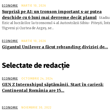
ECONOMIE
MARTIE 10, 2026
Surpriză pe A1: un tronson important s-ar putea
deschide cu 6 luni mai devreme decât planul
Stadiu
fizic al lucrărilor la tronsonul 4 al Autostrăzii Sibiu- Piteşti, înt
Tigveni şi Curtea de Argeş, se...
ECONOMIE
MARTIE 10, 2026
Gigantul Unilever a făcut rebranding diviziei de…
Selectate de redacție
ECONOMIE
OCTOMBRIE 24, 2024
GEN Z Internshipul săptămânii. Start în carieră:
Continental România are 15…
ECONOMIE
NOIEMBRIE 30, 2022