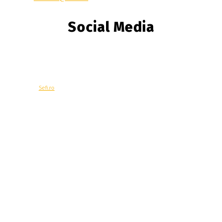
Social Media
© Copyright -
Sefi.ro
Economie
Contacteaza-ne