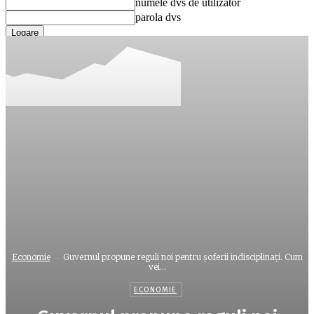
numele dvs de utilizator
parola dvs
Ați uitat parola? obține ajutor
Recuperare parola
Recuperați-vă parola
adresa dvs de email
O parola va fi trimisă pe adresa dvs de email.
Economie
Guvernul propune reguli noi pentru șoferii indisciplinați. Cum
vei...
ECONOMIE