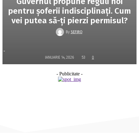
Guvernul propune reguli noi
pentru șoferii indisciplinați. Cum
vei putea să-ți pierzi permisul?
By
SEFIRO
-
IANUARIE 14, 2026
53
0
- Publicitate -