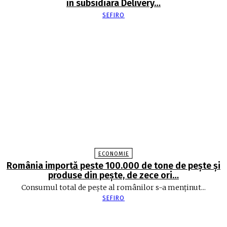
în subsidiara Delivery…
SEFIRO
ECONOMIE
România importă peste 100.000 de tone de peşte şi
produse din peşte, de zece ori…
Consumul total de peşte al ro­mâ­nilor s-a menţinut...
SEFIRO