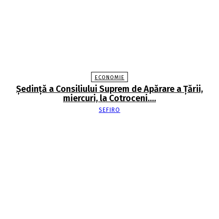
ECONOMIE
Şedinţă a Consiliului Suprem de Apărare a Ţării,
miercuri, la Cotroceni….
SEFIRO