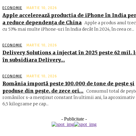
ECONOMIE
MARTIE 10, 2026
Apple accelerează producția de iPhone în India pe
a reduce dependența de China
Apple a produs anul trec
cu 53% mai multe iPhone-uri în India decât în 2024, în ceea ce...
ECONOMIE
MARTIE 10, 2026
Delivery Solutions a injectat în 2025 peste 62 mil. l
în subsidiara Delivery…
ECONOMIE
MARTIE 10, 2026
România importă peste 100.000 de tone de peşte şi
produse din peşte, de zece ori…
Consumul total de peşte
ro­mâ­nilor s-a menţinut constant în ul­timii ani, la aproximativ 
6,5 ki­lograme pe cap...
- Publicitate -