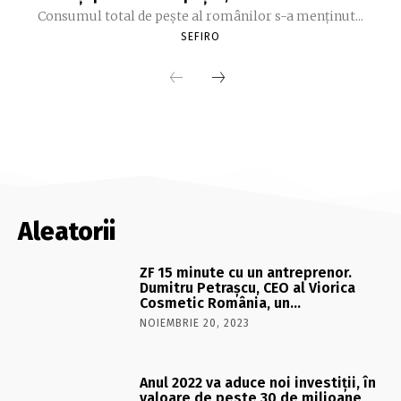
Consumul total de peşte al ro­mâ­nilor s-a menţinut...
SEFIRO
Aleatorii
ZF 15 minute cu un antreprenor.
Dumitru Petraşcu, CEO al Viorica
Cosmetic România, un…
NOIEMBRIE 20, 2023
Anul 2022 va aduce noi investiţii, în
valoare de peste 30 de milioane