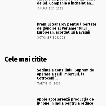
de lei. Compania a încheiat an…
IANUARIE 21, 2022
Premiul Saharov pentru libertate
de gândire al Parlamentului
European, acordat lui Navalnîi
OCTOMBRIE 21, 2021
Cele mai citite
Şedinţă a Consiliului Suprem de
Apărare a Ţării, miercuri, la
Cotroceni….
MARTIE 10, 2026
Apple accelerează producția de
iPhone în India pentru a reduce