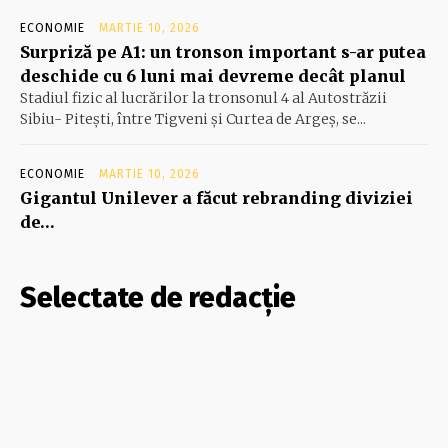
ECONOMIE
MARTIE 10, 2026
Surpriză pe A1: un tronson important s-ar putea
deschide cu 6 luni mai devreme decât planul
Stadiul fizic al lucrărilor la tronsonul 4 al Autostrăzii
Sibiu- Piteşti, între Tigveni şi Curtea de Argeş, se...
ECONOMIE
MARTIE 10, 2026
Gigantul Unilever a făcut rebranding diviziei
de…
Selectate de redacție