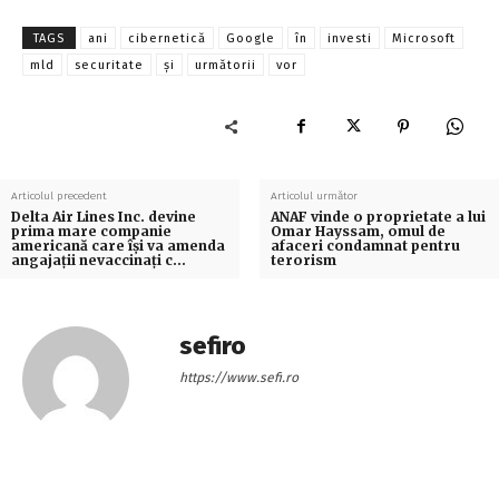
TAGS
ani
cibernetică
Google
în
investi
Microsoft
mld
securitate
și
următorii
vor
Articolul precedent
Articolul următor
Delta Air Lines Inc. devine
ANAF vinde o proprietate a lui
prima mare companie
Omar Hayssam, omul de
americană care îşi va amenda
afaceri condamnat pentru
angajaţii nevaccinaţi c…
terorism
sefiro
https://www.sefi.ro