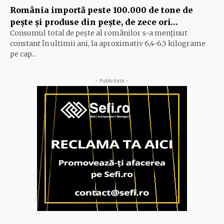
România importă peste 100.000 de tone de
peşte şi produse din peşte, de zece ori…
Consumul total de peşte al ro­mâ­nilor s-a menţinut
constant în ul­timii ani, la aproximativ 6,4-6,5 ki­lograme
pe cap...
- Publicitate -