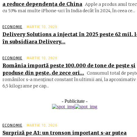
a reduce dependența de China
Apple a produs anul trec
cu 53% mai multe iPhone-uri în India decât în 2024, în ceea ce...
ECONOMIE
MARTIE 10, 2026
Delivery Solutions a injectat în 2025 peste 62 mil. l
în subsidiara Delivery…
ECONOMIE
MARTIE 10, 2026
România importă peste 100.000 de tone de peşte şi
produse din peşte, de zece ori…
Consumul total de peşte
ro­mâ­nilor s-a menţinut constant în ul­timii ani, la aproximativ 
6,5 ki­lograme pe cap...
- Publicitate -
ECONOMIE
MARTIE 10, 2026
Surpriză pe A1: un tronson important s-ar putea