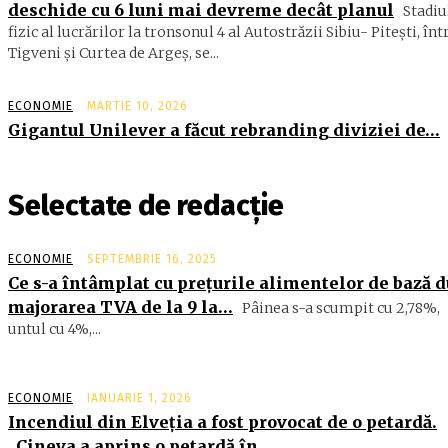
deschide cu 6 luni mai devreme decât planul
Stadiu
fizic al lucrărilor la tronsonul 4 al Autostrăzii Sibiu- Piteşti, înt
Tigveni şi Curtea de Argeş, se...
ECONOMIE
MARTIE 10, 2026
Gigantul Unilever a făcut rebranding diviziei de…
Selectate de redacție
ECONOMIE
SEPTEMBRIE 16, 2025
Ce s-a întâmplat cu preţurile alimentelor de bază 
majorarea TVA de la 9 la…
Pâinea s-a scumpit cu 2,78%,
untul cu 4%,...
ECONOMIE
IANUARIE 1, 2026
Incendiul din Elveţia a fost provocat de o petardă.
„Cineva a aprins o petardă în…