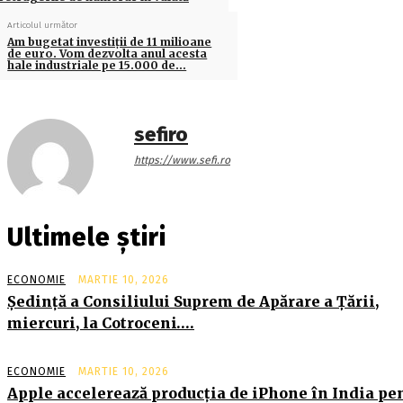
Articolul următor
Am bugetat investiţii de 11 milioane
de euro. Vom dezvolta anul acesta
hale industriale pe 15.000 de…
sefiro
https://www.sefi.ro
Ultimele știri
ECONOMIE
MARTIE 10, 2026
Şedinţă a Consiliului Suprem de Apărare a Ţării,
miercuri, la Cotroceni….
ECONOMIE
MARTIE 10, 2026
Apple accelerează producția de iPhone în India pe