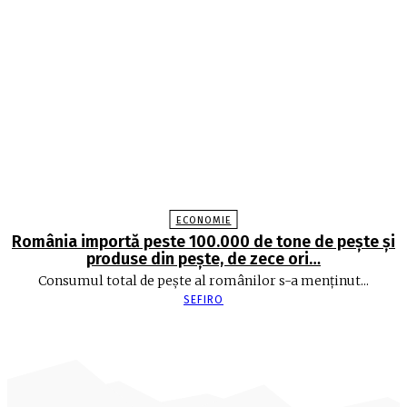
ECONOMIE
România importă peste 100.000 de tone de peşte şi
produse din peşte, de zece ori…
Consumul total de peşte al ro­mâ­nilor s-a menţinut...
SEFIRO