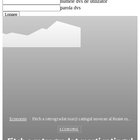
numele dvs de utilizator
parola dvs
Ați uitat parola? obține ajutor
Recuperare parola
Recuperați-vă parola
adresa dvs de email
O parola va fi trimisă pe adresa dvs de email.
Economie
Fitch a retrogradat marţi ratingul suveran al Rusiei cu...
ECONOMIE