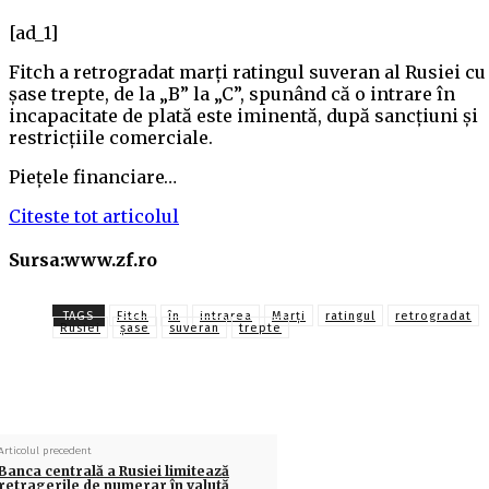
[ad_1]
Fitch a retrogradat marţi ratingul suveran al Rusiei cu
şase trepte, de la „B” la „C”, spunând că o intrare în
incapacitate de plată este iminentă, după sancţiuni şi
restricţiile comerciale.
Pieţele financiare…
Citeste tot articolul
Sursa:www.zf.ro
TAGS
Fitch
în
intrarea
Marţi
ratingul
retrogradat
Rusiei
şase
suveran
trepte
Articolul precedent
Banca centrală a Rusiei limitează
retragerile de numerar în valută