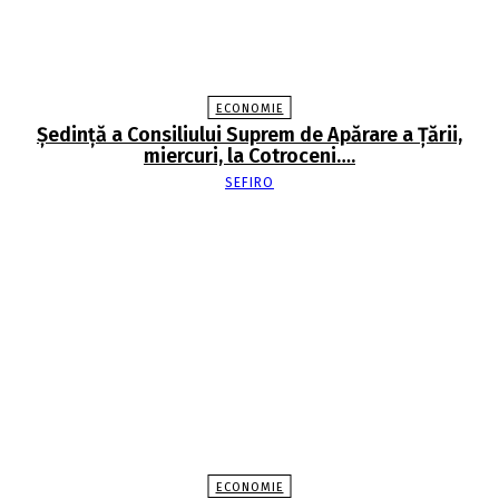
ECONOMIE
Şedinţă a Consiliului Suprem de Apărare a Ţării,
miercuri, la Cotroceni….
SEFIRO
ECONOMIE