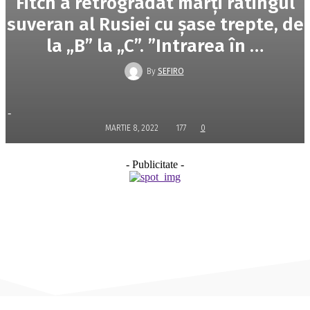
Fitch a retrogradat marţi ratingul
suveran al Rusiei cu şase trepte, de
la „B” la „C”. ”Intrarea în …
By
SEFIRO
-
MARTIE 8, 2022
177
0
- Publicitate -