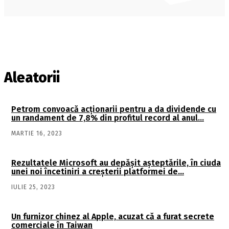
Aleatorii
Petrom convoacă acţionarii pentru a da dividende cu
un randament de 7,8% din profitul record al anul…
MARTIE 16, 2023
Rezultatele Microsoft au depăşit aşteptările, în ciuda
unei noi încetiniri a creşterii platformei de…
IULIE 25, 2023
Un furnizor chinez al Apple, acuzat că a furat secrete
comerciale în Taiwan