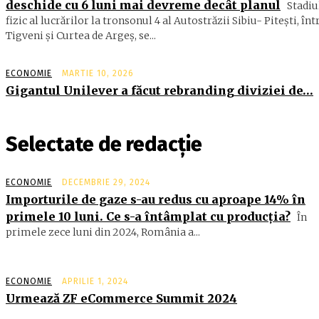
deschide cu 6 luni mai devreme decât planul
Stadiu
fizic al lucrărilor la tronsonul 4 al Autostrăzii Sibiu- Piteşti, înt
Tigveni şi Curtea de Argeş, se...
ECONOMIE
MARTIE 10, 2026
Gigantul Unilever a făcut rebranding diviziei de…
Selectate de redacție
ECONOMIE
DECEMBRIE 29, 2024
Importurile de gaze s-au redus cu aproape 14% în
primele 10 luni. Ce s-a întâmplat cu producţia?
În
primele zece luni din 2024, România a...
ECONOMIE
APRILIE 1, 2024
Urmează ZF eCommerce Summit 2024