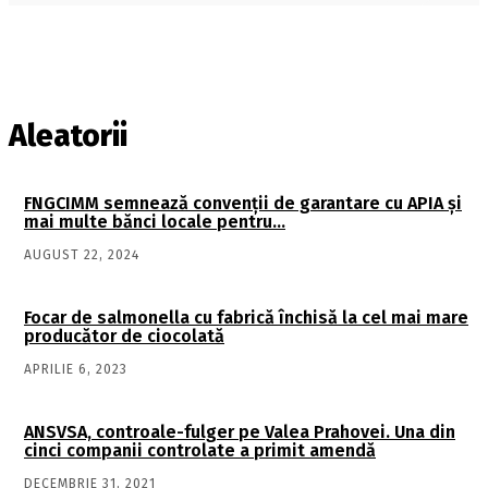
Aleatorii
FNGCIMM semnează convenţii de garantare cu APIA şi
mai multe bănci locale pentru…
AUGUST 22, 2024
Focar de salmonella cu fabrică închisă la cel mai mare
producător de ciocolată
APRILIE 6, 2023
ANSVSA, controale-fulger pe Valea Prahovei. Una din
cinci companii controlate a primit amendă
DECEMBRIE 31, 2021