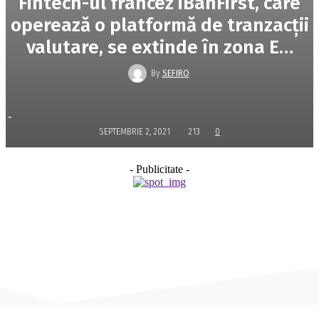
Fintech-ul francez iBanFirst, care
operează o platformă de tranzacţii
valutare, se extinde în zona E…
By
SEFIRO
-
SEPTEMBRIE 2, 2021
213
0
- Publicitate -