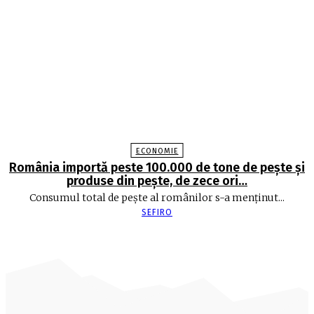
ECONOMIE
România importă peste 100.000 de tone de peşte şi
produse din peşte, de zece ori…
Consumul total de peşte al ro­mâ­nilor s-a menţinut...
SEFIRO