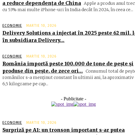
a reduce dependența de China
Apple a produs anul trec
cu 53% mai multe iPhone-uri în India decât în 2024, în ceea ce...
ECONOMIE
MARTIE 10, 2026
Delivery Solutions a injectat în 2025 peste 62 mil. l
în subsidiara Delivery…
ECONOMIE
MARTIE 10, 2026
România importă peste 100.000 de tone de peşte şi
produse din peşte, de zece ori…
Consumul total de peşte
ro­mâ­nilor s-a menţinut constant în ul­timii ani, la aproximativ 
6,5 ki­lograme pe cap...
- Publicitate -
ECONOMIE
MARTIE 10, 2026
Surpriză pe A1: un tronson important s-ar putea