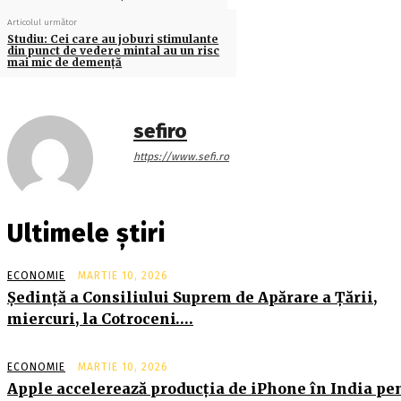
Articolul următor
Studiu: Cei care au joburi stimulante
din punct de vedere mintal au un risc
mai mic de demență
sefiro
https://www.sefi.ro
Ultimele știri
ECONOMIE
MARTIE 10, 2026
Şedinţă a Consiliului Suprem de Apărare a Ţării,
miercuri, la Cotroceni….
ECONOMIE
MARTIE 10, 2026
Apple accelerează producția de iPhone în India pe