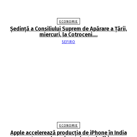
ECONOMIE
Şedinţă a Consiliului Suprem de Apărare a Ţării,
miercuri, la Cotroceni….
SEFIRO
ECONOMIE
Apple accelerează producția de iPhone în India