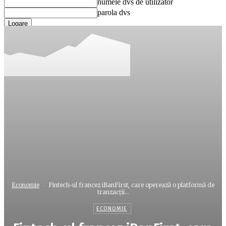
numele dvs de utilizator
parola dvs
Ați uitat parola? obține ajutor
Recuperare parola
Recuperați-vă parola
adresa dvs de email
O parola va fi trimisă pe adresa dvs de email.
Economie
Fintech-ul francez iBanFirst, care operează o platformă de
tranzacţii...
ECONOMIE