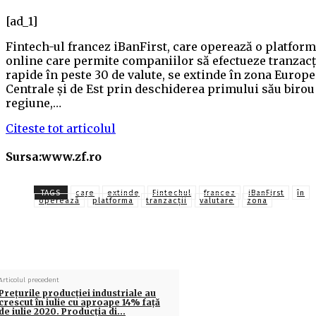
[ad_1]
Fintech-ul
francez iBanFirst
, care operează o platfor
online care permite companiilor să efectueze tranzacţ
rapide în peste 30 de valute, se extinde în zona Europe
Centrale şi de Est prin deschiderea primului său birou
regiune,…
Citeste tot articolul
Sursa:www.zf.ro
TAGS
care
extinde
Fintechul
francez
iBanFirst
în
operează
platforma
tranzacţii
valutare
zona
Articolul precedent
Preţurile producţiei industriale au
crescut în iulie cu aproape 14% faţă
de iulie 2020. Producţia di…