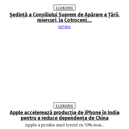
ECONOMIE
Şedinţă a Consiliului Suprem de Apărare a Ţării,
miercuri, la Cotroceni….
SEFIRO
ECONOMIE
Apple accelerează producția de iPhone în India
pentru a reduce dependența de China
Apple a produs anul trecut cu 53% mai...