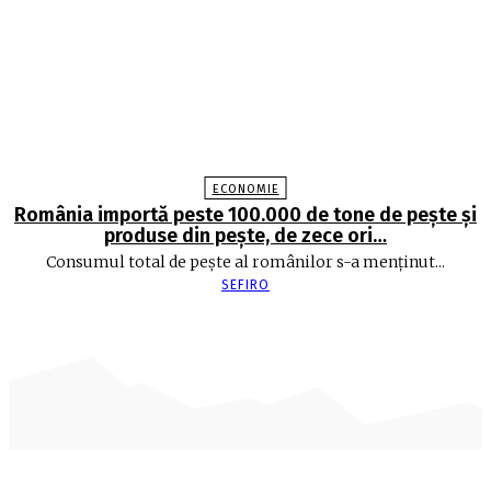
ECONOMIE
România importă peste 100.000 de tone de peşte şi
produse din peşte, de zece ori…
Consumul total de peşte al ro­mâ­nilor s-a menţinut...
SEFIRO