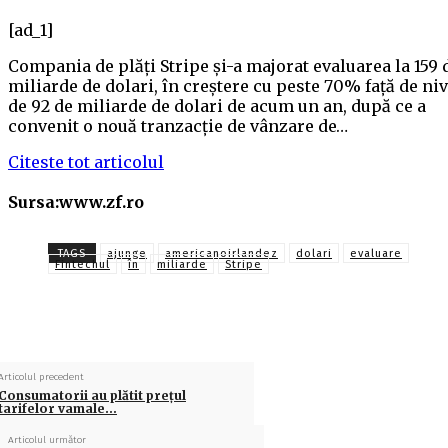
[ad_1]
Compania de plăţi Stripe şi-a majorat evaluarea la 159 
miliarde de dolari, în creştere cu peste 70% faţă de niv
de 92 de miliarde de dolari de acum un an, după ce a
convenit o nouă tranzacţie de vânzare de…
Citeste tot articolul
Sursa:www.zf.ro
TAGS
ajunge
americanoirlandez
dolari
evaluare
Fintechul
în
miliarde
Stripe
Articolul precedent
Consumatorii au plătit preţul
tarifelor vamale…
Articolul următor