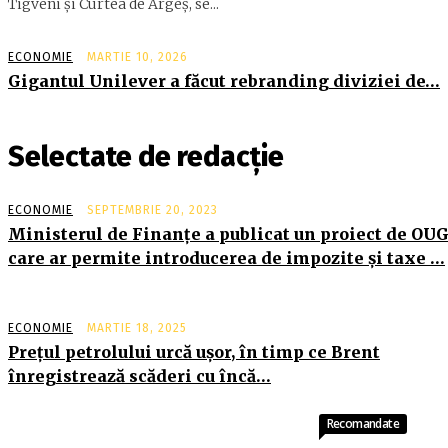
Tigveni şi Curtea de Argeş, se...
ECONOMIE
MARTIE 10, 2026
Gigantul Unilever a făcut rebranding diviziei de…
Selectate de redacție
ECONOMIE
SEPTEMBRIE 20, 2023
Ministerul de Finanţe a publicat un proiect de OU
care ar permite introducerea de impozite şi taxe …
ECONOMIE
MARTIE 18, 2025
Preţul petrolului urcă uşor, în timp ce Brent
înregistrează scăderi cu încă…
Recomandate