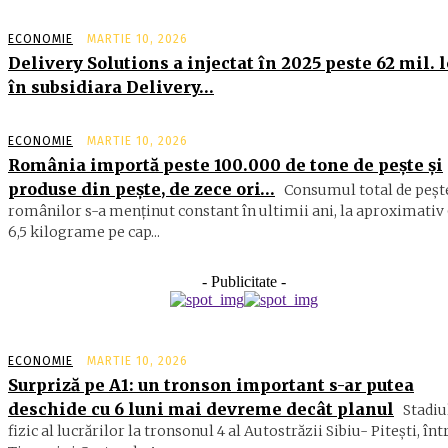
ECONOMIE
MARTIE 10, 2026
Delivery Solutions a injectat în 2025 peste 62 mil. l
în subsidiara Delivery…
ECONOMIE
MARTIE 10, 2026
România importă peste 100.000 de tone de peşte şi
produse din peşte, de zece ori…
Consumul total de peşte
ro­mâ­nilor s-a menţinut constant în ul­timii ani, la aproximativ 
6,5 ki­lograme pe cap...
- Publicitate -
ECONOMIE
MARTIE 10, 2026
Surpriză pe A1: un tronson important s-ar putea
deschide cu 6 luni mai devreme decât planul
Stadiu
fizic al lucrărilor la tronsonul 4 al Autostrăzii Sibiu- Piteşti, înt