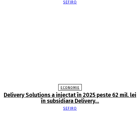
SEFIRO
ECONOMIE
Delivery Solutions a injectat în 2025 peste 62 mil. lei
în subsidiara Delivery…
SEFIRO