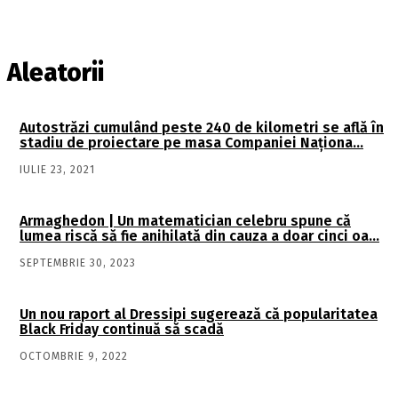
Aleatorii
Autostrăzi cumulând peste 240 de kilometri se află în
stadiu de proiectare pe masa Companiei Naţiona…
IULIE 23, 2021
Armaghedon | Un matematician celebru spune că
lumea riscă să fie anihilată din cauza a doar cinci oa…
SEPTEMBRIE 30, 2023
Un nou raport al Dressipi sugerează că popularitatea
Black Friday continuă să scadă
OCTOMBRIE 9, 2022