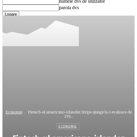
numele dvs de utilizator
parola dvs
Ați uitat parola? obține ajutor
Recuperare parola
Recuperați-vă parola
adresa dvs de email
O parola va fi trimisă pe adresa dvs de email.
Economie
Fintech-ul americano-irlandez Stripe ajunge la o evaluare de
159...
ECONOMIE