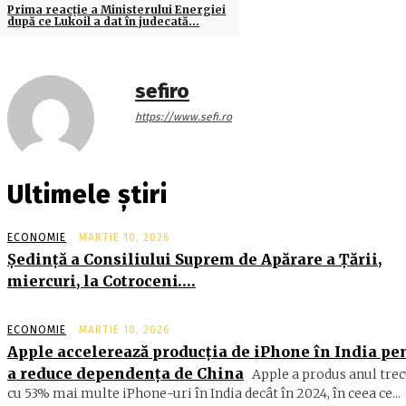
Prima reacţie a Ministerului Energiei
după ce Lukoil a dat în judecată…
sefiro
https://www.sefi.ro
Ultimele știri
ECONOMIE
MARTIE 10, 2026
Şedinţă a Consiliului Suprem de Apărare a Ţării,
miercuri, la Cotroceni….
ECONOMIE
MARTIE 10, 2026
Apple accelerează producția de iPhone în India pe
a reduce dependența de China
Apple a produs anul trec
cu 53% mai multe iPhone-uri în India decât în 2024, în ceea ce...