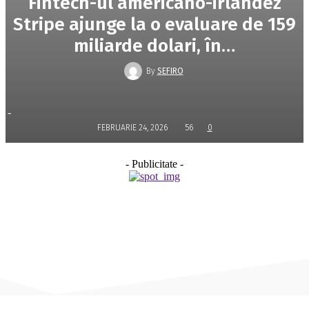
Fintech-ul americano-irlandez
Stripe ajunge la o evaluare de 159
miliarde dolari, în…
By
SEFIRO
-
FEBRUARIE 24, 2026
56
0
- Publicitate -