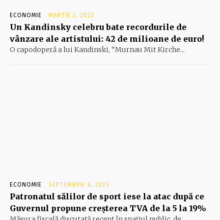
ECONOMIE
MARTIE 2, 2023
Un Kandinsky celebru bate recordurile de
vânzare ale artistului: 42 de milioane de euro!
O capodoperă a lui Kandinski, “Murnau Mit Kirche...
ECONOMIE
SEPTEMBRIE 6, 2023
Patronatul sălilor de sport iese la atac după ce
Guvernul propune creșterea TVA de la 5 la 19%
Măsura fiscală discutată recent în spaţiul public, de...