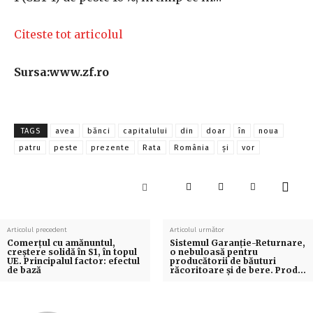
Citeste tot articolul
Sursa:www.zf.ro
TAGS
avea
bănci
capitalului
din
doar
în
noua
patru
peste
prezente
Rata
România
și
vor
Articolul precedent
Articolul următor
Comerțul cu amănuntul,
Sistemul Garanţie-Returnare,
creștere solidă în S1, în topul
o nebuloasă pentru
UE. Principalul factor: efectul
producătorii de băuturi
de bază
răcoritoare şi de bere. Prod…