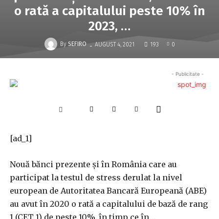
o rată a capitalului peste 10% în
2023, …
-
By
SEFIRO
AUGUST 4, 2021
193
0
- Publicitate -
[ad_1]
Nouă bănci prezente şi în Româ­nia care au
participat la testul de stress derulat la nivel
european de Auto­ritatea Bancară Europeană (ABE)
au avut în 2020 o rată a capitalului de bază de rang
1 (CET 1) de peste 10%, în timp ce în…