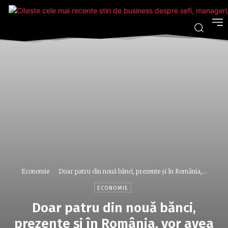
Economie
Doar patru din nouă bănci, prezente şi în România,...
ECONOMIE
Doar patru din nouă bănci,
prezente şi în România, vor avea