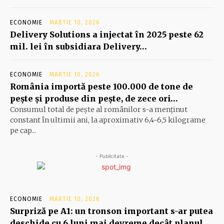
ECONOMIE
MARTIE 10, 2026
Delivery Solutions a injectat în 2025 peste 62
mil. lei în subsidiara Delivery…
ECONOMIE
MARTIE 10, 2026
România importă peste 100.000 de tone de
peşte şi produse din peşte, de zece ori…
Consumul total de peşte al ro­mâ­nilor s-a menţinut
constant în ul­timii ani, la aproximativ 6,4-6,5 ki­lograme
pe cap...
- Publicitate -
ECONOMIE
MARTIE 10, 2026
Surpriză pe A1: un tronson important s-ar putea
deschide cu 6 luni mai devreme decât planul