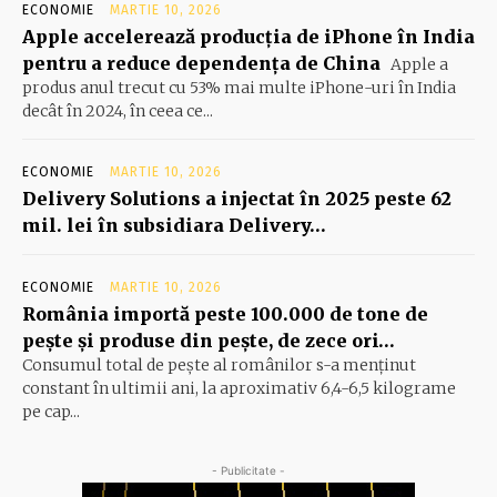
ECONOMIE
MARTIE 10, 2026
Apple accelerează producția de iPhone în India
pentru a reduce dependența de China
Apple a
produs anul trecut cu 53% mai multe iPhone-uri în India
decât în 2024, în ceea ce...
ECONOMIE
MARTIE 10, 2026
Delivery Solutions a injectat în 2025 peste 62
mil. lei în subsidiara Delivery…
ECONOMIE
MARTIE 10, 2026
România importă peste 100.000 de tone de
peşte şi produse din peşte, de zece ori…
Consumul total de peşte al ro­mâ­nilor s-a menţinut
constant în ul­timii ani, la aproximativ 6,4-6,5 ki­lograme
pe cap...
- Publicitate -