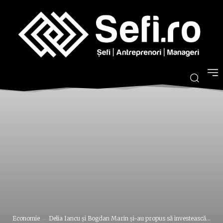
Economie
Delia Iancu şi Bogdan Marin şi-au propus să investească...