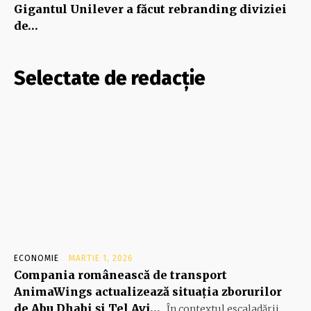
Gigantul Unilever a făcut rebranding diviziei
de…
Selectate de redacție
ECONOMIE
MARTIE 1, 2026
Compania românească de transport
AnimaWings actualizează situația zborurilor
de Abu Dhabi și Tel Avi…
În contextul escaladării