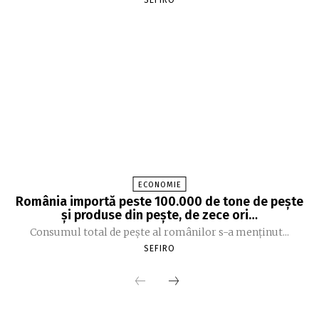
SEFIRO
ECONOMIE
România importă peste 100.000 de tone de peşte
şi produse din peşte, de zece ori…
Consumul total de peşte al ro­mâ­nilor s-a menţinut...
SEFIRO