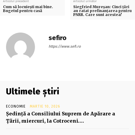
Articolul precedent
Articolul următor
Cum să locuieşti mai bine.
Siegfried Mureșan: Cinci țări
Bugetul pentru casă
au ratat prefinanțarea pentru
PNRR. Care sunt acestea?
sefiro
https://www.sefi.ro
Ultimele știri
ECONOMIE
MARTIE 10, 2026
Şedinţă a Consiliului Suprem de Apărare a
Ţării, miercuri, la Cotroceni….