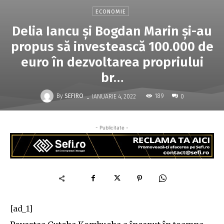
ECONOMIE
Delia Iancu şi Bogdan Marin şi-au
propus să investească 100.000 de
euro în dezvoltarea propriului
br…
-
By
SEFIRO
189
IANUARIE 4, 2022
0
- Publicitate -
[ad_1]