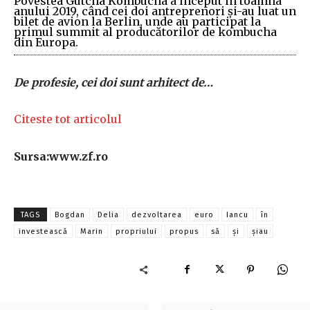
Povestea Gutcha Kombucha a început în toamna
anului 2019, când cei doi antreprenori şi-au luat un
bilet de avion la Berlin, unde au participat la
primul summit al producătorilor de kombucha
din Europa.
De profesie, cei doi sunt arhitect de…
Citeste tot articolul
Sursa:www.zf.ro
TAGS
Bogdan
Delia
dezvoltarea
euro
Iancu
în
investească
Marin
propriului
propus
să
și
șiau