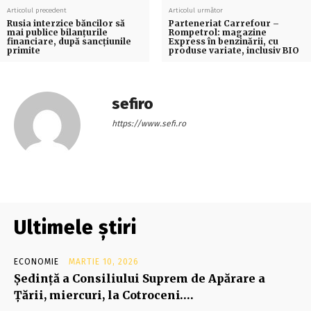
Articolul precedent
Articolul următor
Rusia interzice băncilor să
Parteneriat Carrefour –
mai publice bilanțurile
Rompetrol: magazine
financiare, după sancțiunile
Express în benzinării, cu
primite
produse variate, inclusiv BIO
sefiro
https://www.sefi.ro
Ultimele știri
ECONOMIE
MARTIE 10, 2026
Şedinţă a Consiliului Suprem de Apărare a
Ţării, miercuri, la Cotroceni….