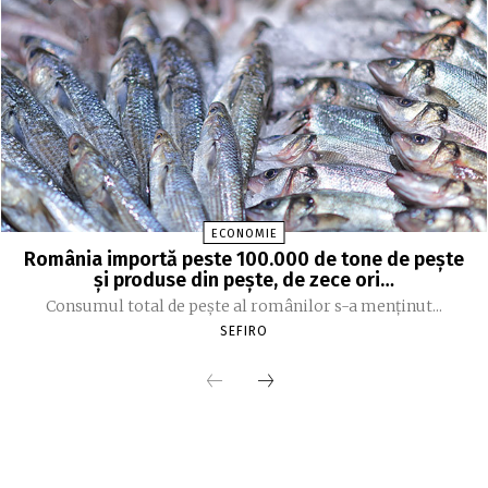
ECONOMIE
România importă peste 100.000 de tone de peşte
şi produse din peşte, de zece ori…
Consumul total de peşte al ro­mâ­nilor s-a menţinut...
SEFIRO