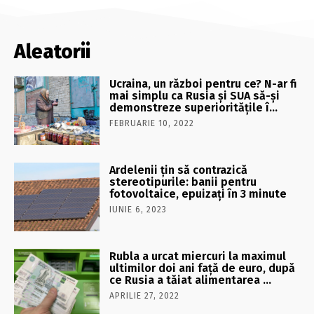
Aleatorii
Ucraina, un război pentru ce? N-ar fi
mai simplu ca Rusia şi SUA să-şi
demonstreze superiorităţile î…
FEBRUARIE 10, 2022
Ardelenii țin să contrazică
stereotipurile: banii pentru
fotovoltaice, epuizați în 3 minute
IUNIE 6, 2023
Rubla a urcat miercuri la maximul
ultimilor doi ani faţă de euro, după
ce Rusia a tăiat alimentarea …
APRILIE 27, 2022