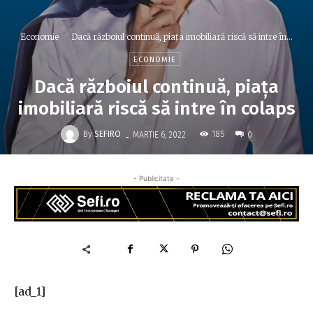
Economie
Dacă războiul continuă, piaţa imobiliară riscă să intre în...
ECONOMIE
Dacă războiul continuă, piaţa
imobiliară riscă să intre în colaps
-
By
SEFIRO
185
MARTIE 6, 2022
0
- Publicitate -
[ad_1]