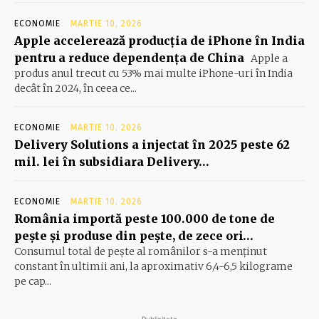
ECONOMIE
MARTIE 10, 2026
Apple accelerează producția de iPhone în India
pentru a reduce dependența de China
Apple a
produs anul trecut cu 53% mai multe iPhone-uri în India
decât în 2024, în ceea ce...
ECONOMIE
MARTIE 10, 2026
Delivery Solutions a injectat în 2025 peste 62
mil. lei în subsidiara Delivery…
ECONOMIE
MARTIE 10, 2026
România importă peste 100.000 de tone de
peşte şi produse din peşte, de zece ori…
Consumul total de peşte al ro­mâ­nilor s-a menţinut
constant în ul­timii ani, la aproximativ 6,4-6,5 ki­lograme
pe cap...
- Publicitate -