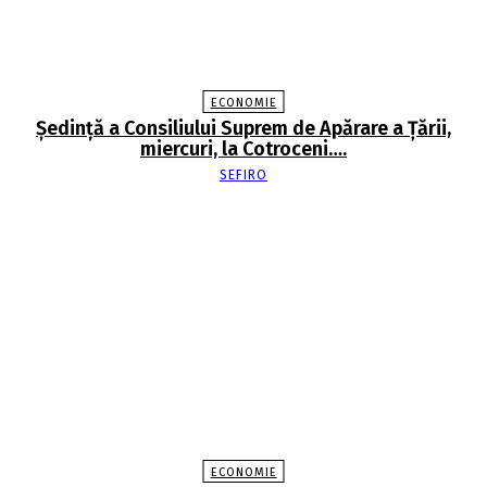
ECONOMIE
Şedinţă a Consiliului Suprem de Apărare a Ţării,
miercuri, la Cotroceni….
SEFIRO
ECONOMIE