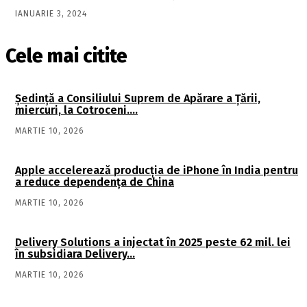
IANUARIE 3, 2024
Cele mai citite
Şedinţă a Consiliului Suprem de Apărare a Ţării,
miercuri, la Cotroceni….
MARTIE 10, 2026
Apple accelerează producția de iPhone în India pentru
a reduce dependența de China
MARTIE 10, 2026
Delivery Solutions a injectat în 2025 peste 62 mil. lei
în subsidiara Delivery…
MARTIE 10, 2026