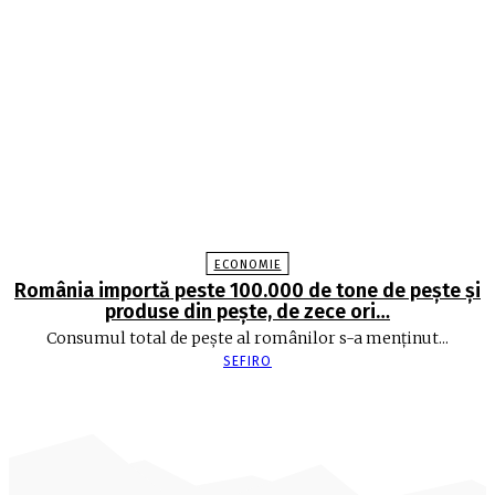
ECONOMIE
România importă peste 100.000 de tone de peşte şi
produse din peşte, de zece ori…
Consumul total de peşte al ro­mâ­nilor s-a menţinut...
SEFIRO