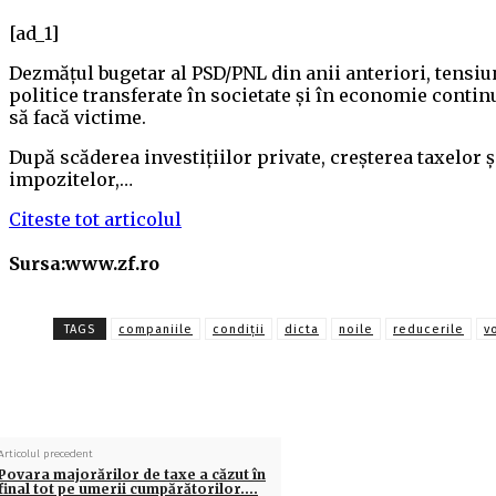
[ad_1]
Dezmăţul bugetar al PSD/PNL din anii anteriori, tensiu
politice transferate în societate şi în economie contin
să facă victime.
După scăderea investiţiilor private, creşterea taxelor ş
impozitelor,…
Citeste tot articolul
Sursa:www.zf.ro
TAGS
companiile
condiții
dicta
noile
reducerile
v
Articolul precedent
Povara majorărilor de taxe a căzut în
final tot pe umerii cumpărătorilor….