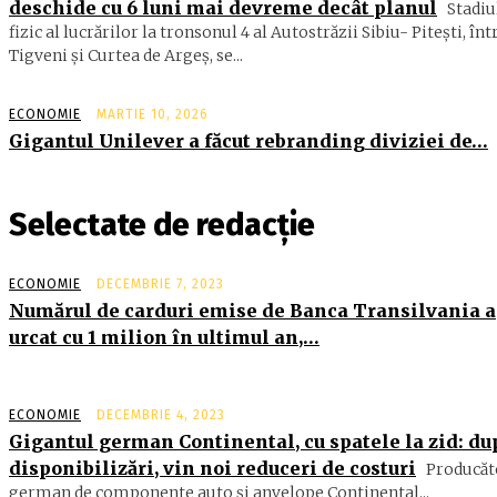
deschide cu 6 luni mai devreme decât planul
Stadiu
fizic al lucrărilor la tronsonul 4 al Autostrăzii Sibiu- Piteşti, înt
Tigveni şi Curtea de Argeş, se...
ECONOMIE
MARTIE 10, 2026
Gigantul Unilever a făcut rebranding diviziei de…
Selectate de redacție
ECONOMIE
DECEMBRIE 7, 2023
Numărul de carduri emise de Banca Transilvania a
urcat cu 1 milion în ultimul an,…
ECONOMIE
DECEMBRIE 4, 2023
Gigantul german Continental, cu spatele la zid: du
disponibilizări, vin noi reduceri de costuri
Producăt
german de componente auto şi anvelope Continental...