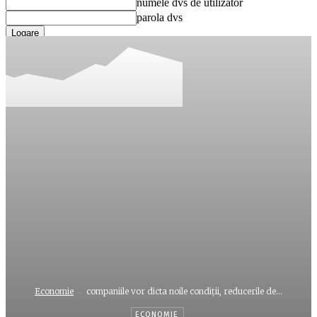
numele dvs de utilizator
parola dvs
Ați uitat parola? obține ajutor
Recuperare parola
Recuperați-vă parola
adresa dvs de email
O parola va fi trimisă pe adresa dvs de email.
Economie
companiile vor dicta noile condiţii, reducerile de...
ECONOMIE