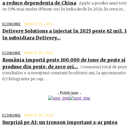
a reduce dependența de China
Apple a produs anul trec
cu 53% mai multe iPhone-uri în India decât în 2024, în ceea ce...
ECONOMIE
MARTIE 10, 2026
Delivery Solutions a injectat în 2025 peste 62 mil. l
în subsidiara Delivery…
ECONOMIE
MARTIE 10, 2026
România importă peste 100.000 de tone de peşte şi
produse din peşte, de zece ori…
Consumul total de peşte
ro­mâ­nilor s-a menţinut constant în ul­timii ani, la aproximativ 
6,5 ki­lograme pe cap...
- Publicitate -
ECONOMIE
MARTIE 10, 2026
Surpriză pe A1: un tronson important s-ar putea