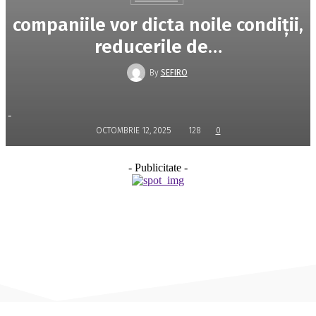
companiile vor dicta noile condiţii,
reducerile de…
By
SEFIRO
-
OCTOMBRIE 12, 2025
128
0
- Publicitate -