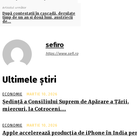
Articolul următor
După contestaţii în cascadă, derulate
timp de un an şi două luni, austriecii
de…
sefiro
https://www.sefi.ro
Ultimele știri
ECONOMIE
MARTIE 10, 2026
Şedinţă a Consiliului Suprem de Apărare a Ţării,
miercuri, la Cotroceni….
ECONOMIE
MARTIE 10, 2026
Apple accelerează producția de iPhone în India pe