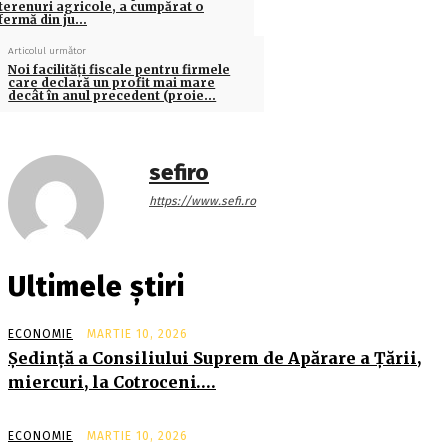
terenuri agricole, a cumpărat o
fermă din ju…
Articolul următor
Noi facilități fiscale pentru firmele
care declară un profit mai mare
decât în anul precedent (proie…
sefiro
https://www.sefi.ro
Ultimele știri
ECONOMIE
MARTIE 10, 2026
Şedinţă a Consiliului Suprem de Apărare a Ţării,
miercuri, la Cotroceni….
ECONOMIE
MARTIE 10, 2026