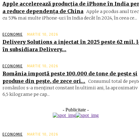
Apple accelerează producția de iPhone în India pe
a reduce dependența de China
Apple a produs anul trec
cu 53% mai multe iPhone-uri în India decât în 2024, în ceea ce...
ECONOMIE
MARTIE 10, 2026
Delivery Solutions a injectat în 2025 peste 62 mil. l
în subsidiara Delivery…
ECONOMIE
MARTIE 10, 2026
România importă peste 100.000 de tone de peşte şi
produse din peşte, de zece ori…
Consumul total de peşte
ro­mâ­nilor s-a menţinut constant în ul­timii ani, la aproximativ 
6,5 ki­lograme pe cap...
- Publicitate -
ECONOMIE
MARTIE 10, 2026