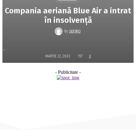
Compania aeriană Blue Air a intrat
în insolvenţă
By
SEFIRO
-
MARTIE 22, 2023
157
0
- Publicitate -