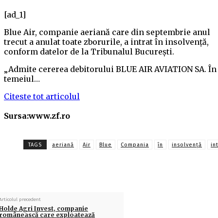
[ad_1]
Blue Air, companie aeriană care din septembrie anul
trecut a anulat toate zborurile, a intrat în insolvenţă,
conform datelor de la Tribunalul Bucureşti.
„Admite cererea debitorului BLUE AIR AVIATION SA. În
temeiul…
Citeste tot articolul
Sursa:www.zf.ro
TAGS
aeriană
Air
Blue
Compania
în
insolvenţă
in
Articolul precedent
Holde Agri Invest, companie
românească care exploatează