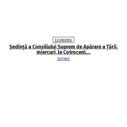
ECONOMIE
Şedinţă a Consiliului Suprem de Apărare a Ţării,
miercuri, la Cotroceni….
SEFIRO