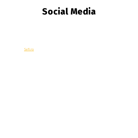
Social Media
© Copyright -
Sefi.ro
Economie
Contacteaza-ne