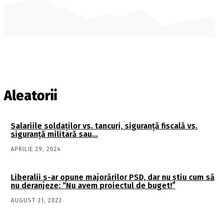
Aleatorii
Salariile soldaţilor vs. tancuri, siguranţă fiscală vs.
siguranţă militară sau…
APRILIE 29, 2024
Liberalii s-ar opune majorărilor PSD, dar nu știu cum să
nu deranjeze: “Nu avem proiectul de buget!”
AUGUST 31, 2022