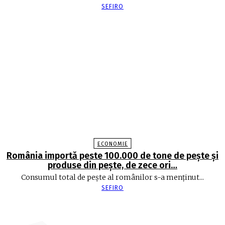
SEFIRO
ECONOMIE
România importă peste 100.000 de tone de peşte şi
produse din peşte, de zece ori…
Consumul total de peşte al ro­mâ­nilor s-a menţinut...
SEFIRO