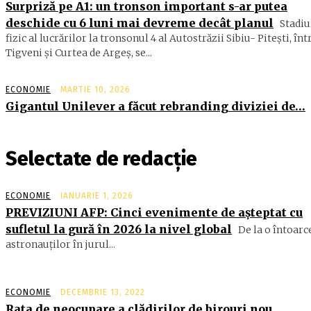
Surpriză pe A1: un tronson important s-ar putea
deschide cu 6 luni mai devreme decât planul
Stadiu
fizic al lucrărilor la tronsonul 4 al Autostrăzii Sibiu- Piteşti, înt
Tigveni şi Curtea de Argeş, se...
ECONOMIE
MARTIE 10, 2026
Gigantul Unilever a făcut rebranding diviziei de…
Selectate de redacție
ECONOMIE
IANUARIE 1, 2026
PREVIZIUNI AFP: Cinci evenimente de aşteptat cu
sufletul la gură în 2026 la nivel global
De la o întoarc
astronauţilor în jurul...
ECONOMIE
DECEMBRIE 13, 2022
Rata de neocupare a clădirilor de birouri nou