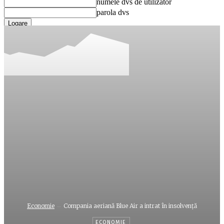
numele dvs de utilizator
parola dvs
Ați uitat parola? obține ajutor
Recuperare parola
Recuperați-vă parola
adresa dvs de email
O parola va fi trimisă pe adresa dvs de email.
Economie
Compania aeriană Blue Air a intrat în insolvenţă
ECONOMIE