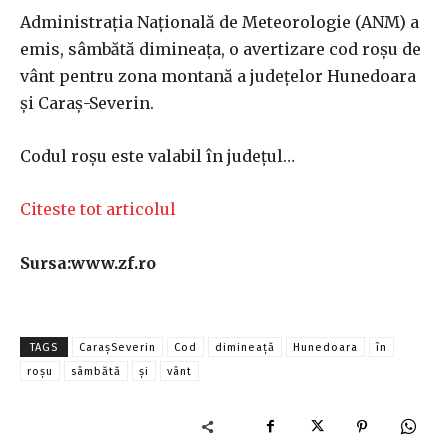
Administraţia Naţională de Meteorologie (ANM) a
emis, sâmbătă dimineaţa, o avertizare cod roşu de
vânt pentru zona montană a judeţelor Hunedoara
şi Caraş-Severin.
Codul roşu este valabil în judeţul…
Citeste tot articolul
Sursa:www.zf.ro
TAGS
CaraşSeverin
Cod
dimineață
Hunedoara
în
roşu
sâmbătă
și
vânt