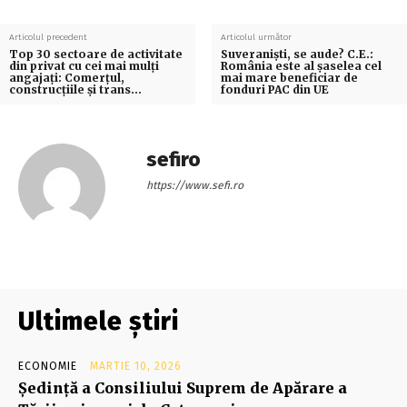
Articolul precedent
Articolul următor
Top 30 sectoare de activitate
Suveraniști, se aude? C.E.:
din privat cu cei mai mulţi
România este al șaselea cel
angajaţi: Comerţul,
mai mare beneficiar de
construcţiile şi trans…
fonduri PAC din UE
sefiro
https://www.sefi.ro
Ultimele știri
ECONOMIE
MARTIE 10, 2026
Şedinţă a Consiliului Suprem de Apărare a