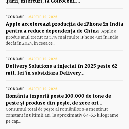
Ţării, miercuri, la Cotroceni….
ECONOMIE
MARTIE 10, 2026
Apple accelerează producția de iPhone în India
pentru a reduce dependența de China
Apple a
produs anul trecut cu 53% mai multe iPhone-uri în India
decât în 2024, în ceea ce...
ECONOMIE
MARTIE 10, 2026
Delivery Solutions a injectat în 2025 peste 62
mil. lei în subsidiara Delivery…
ECONOMIE
MARTIE 10, 2026
România importă peste 100.000 de tone de
peşte şi produse din peşte, de zece ori…
Consumul total de peşte al ro­mâ­nilor s-a menţinut
constant în ul­timii ani, la aproximativ 6,4-6,5 ki­lograme
pe cap...