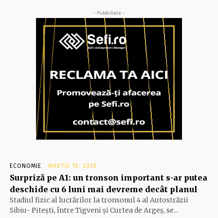
- Publicitate -
ECONOMIE
MARTIE 10, 2026
Surpriză pe A1: un tronson important s-ar putea
deschide cu 6 luni mai devreme decât planul
Stadiul fizic al lucrărilor la tronsonul 4 al Autostrăzii
Sibiu- Piteşti, între Tigveni şi Curtea de Argeş, se...