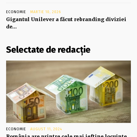
ECONOMIE
MARTIE 10, 2026
Gigantul Unilever a făcut rebranding diviziei
de…
Selectate de redacție
ECONOMIE
AUGUST 11, 2024
România are printre cele mai ieftine locuințe