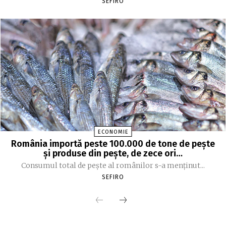
SEFIRO
ECONOMIE
România importă peste 100.000 de tone de peşte
şi produse din peşte, de zece ori…
Consumul total de peşte al ro­mâ­nilor s-a menţinut...
SEFIRO