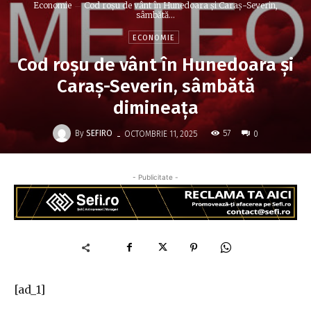
Economie
Cod roşu de vânt în Hunedoara şi Caraş-Severin,
sâmbătă...
ECONOMIE
Cod roşu de vânt în Hunedoara şi
Caraş-Severin, sâmbătă
dimineaţa
-
By
SEFIRO
57
OCTOMBRIE 11, 2025
0
- Publicitate -
[ad_1]