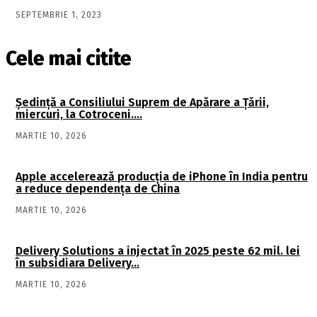
SEPTEMBRIE 1, 2023
Cele mai citite
Şedinţă a Consiliului Suprem de Apărare a Ţării,
miercuri, la Cotroceni….
MARTIE 10, 2026
Apple accelerează producția de iPhone în India pentru
a reduce dependența de China
MARTIE 10, 2026
Delivery Solutions a injectat în 2025 peste 62 mil. lei
în subsidiara Delivery…
MARTIE 10, 2026