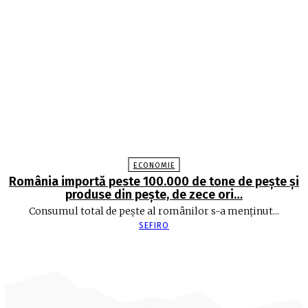
ECONOMIE
România importă peste 100.000 de tone de peşte şi
produse din peşte, de zece ori…
Consumul total de peşte al ro­mâ­nilor s-a menţinut...
SEFIRO