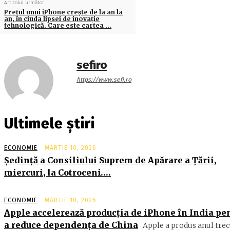
Articolul următor
Preţul unui iPhone creşte de la an la
an, în ciuda lipsei de inovaţie
tehnologică. Care este cartea …
sefiro
https://www.sefi.ro
Ultimele știri
ECONOMIE
MARTIE 10, 2026
Şedinţă a Consiliului Suprem de Apărare a Ţării,
miercuri, la Cotroceni….
ECONOMIE
MARTIE 10, 2026
Apple accelerează producția de iPhone în India pe
a reduce dependența de China
Apple a produs anul trec