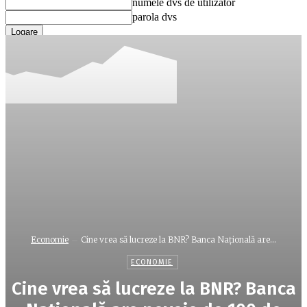
numele dvs de utilizator
parola dvs
Ați uitat parola? obține ajutor
Recuperare parola
Recuperați-vă parola
adresa dvs de email
O parola va fi trimisă pe adresa dvs de email.
Economie
Cine vrea să lucreze la BNR? Banca Naţională are...
ECONOMIE
Cine vrea să lucreze la BNR? Banca