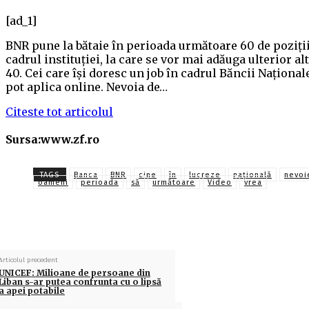
[ad_1]
BNR pune la bătaie în perioada următoare 60 de poziţii
cadrul instituţiei, la care se vor mai adăuga ulterior al
40. Cei care îşi doresc un job în cadrul Băncii Naţional
pot aplica online. Nevoia de…
Citeste tot articolul
Sursa:www.zf.ro
TAGS
Banca
BNR
cine
în
lucreze
naţională
nevoi
oameni
perioada
să
următoare
Video
vrea
Articolul precedent
UNICEF: Milioane de persoane din
Liban s-ar putea confrunta cu o lipsă
a apei potabile