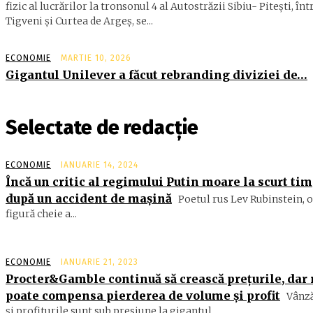
fizic al lucrărilor la tronsonul 4 al Autostrăzii Sibiu- Piteşti, înt
Tigveni şi Curtea de Argeş, se...
ECONOMIE
MARTIE 10, 2026
Gigantul Unilever a făcut rebranding diviziei de…
Selectate de redacție
ECONOMIE
IANUARIE 14, 2024
Încă un critic al regimului Putin moare la scurt ti
după un accident de mașină
Poetul rus Lev Rubinstein, o
figură cheie a...
ECONOMIE
IANUARIE 21, 2023
Procter&Gamble continuă să crească prețurile, dar
poate compensa pierderea de volume și profit
Vânză
și profiturile sunt sub presiune la gigantul...