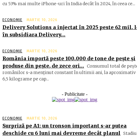
cu 53% mai multe iPhone-uri în India decât în 2024, în ceea ce...
ECONOMIE
MARTIE 10, 2026
Delivery Solutions a injectat în 2025 peste 62 mil. l
în subsidiara Delivery…
ECONOMIE
MARTIE 10, 2026
România importă peste 100.000 de tone de peşte şi
produse din peşte, de zece ori…
Consumul total de peşte
ro­mâ­nilor s-a menţinut constant în ul­timii ani, la aproximativ 
6,5 ki­lograme pe cap...
- Publicitate -
ECONOMIE
MARTIE 10, 2026
Surpriză pe A1: un tronson important s-ar putea
deschide cu 6 luni mai devreme decât planul
Stadiu