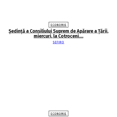
ECONOMIE
Şedinţă a Consiliului Suprem de Apărare a Ţării,
miercuri, la Cotroceni….
SEFIRO
ECONOMIE