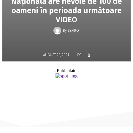
Naţională are nevoie de 100 de
oameni în perioada următoare
VIDEO
By
SEFIRO
-
AUGUST 22, 2021
193
0
- Publicitate -