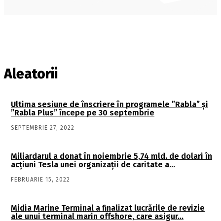
Aleatorii
Ultima sesiune de înscriere în programele ”Rabla” şi
”Rabla Plus” începe pe 30 septembrie
SEPTEMBRIE 27, 2022
Miliardarul a donat în noiembrie 5,74 mld. de dolari în
acţiuni Tesla unei organizaţii de caritate a…
FEBRUARIE 15, 2022
Midia Marine Terminal a finalizat lucrările de revizie
ale unui terminal marin offshore, care asigur…