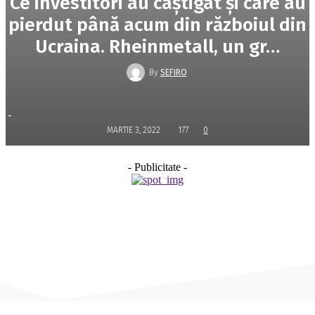
Ce investitori au câştigat şi care au
pierdut până acum din războiul din
Ucraina. Rheinmetall, un gr…
By
SEFIRO
-
MARTIE 3, 2022
177
0
- Publicitate -