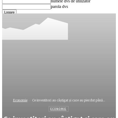
numele dvs de utilizator
parola dvs
Ați uitat parola? obține ajutor
Recuperare parola
Recuperați-vă parola
adresa dvs de email
O parola va fi trimisă pe adresa dvs de email.
Economie
Ce investitori au câştigat şi care au pierdut până...
ECONOMIE