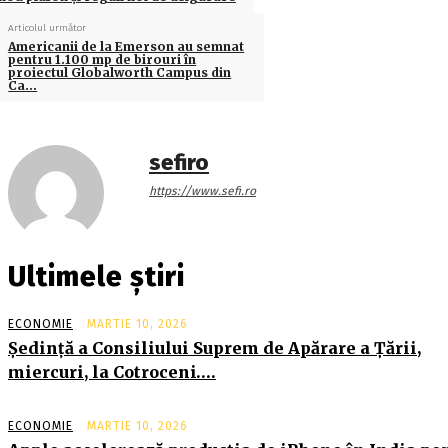
Articolul următor
Americanii de la Emerson au semnat
pentru 1.100 mp de birouri în
proiectul Globalworth Campus din
Ca…
sefiro
https://www.sefi.ro
Ultimele știri
ECONOMIE
MARTIE 10, 2026
Şedinţă a Consiliului Suprem de Apărare a Ţării,
miercuri, la Cotroceni….
ECONOMIE
MARTIE 10, 2026