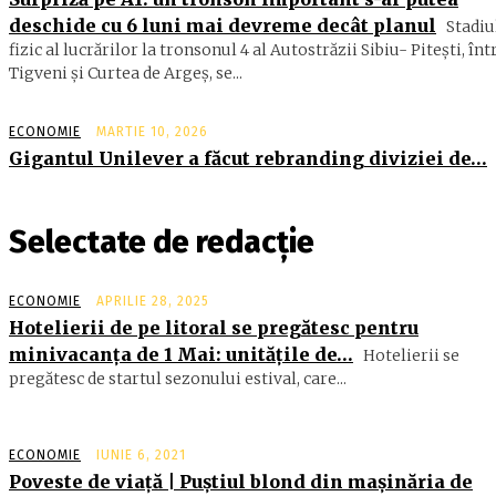
deschide cu 6 luni mai devreme decât planul
Stadiu
fizic al lucrărilor la tronsonul 4 al Autostrăzii Sibiu- Piteşti, înt
Tigveni şi Curtea de Argeş, se...
ECONOMIE
MARTIE 10, 2026
Gigantul Unilever a făcut rebranding diviziei de…
Selectate de redacție
ECONOMIE
APRILIE 28, 2025
Hotelierii de pe litoral se pregătesc pentru
minivacanţa de 1 Mai: unităţile de…
Hotelierii se
pregătesc de startul sezonului estival, care...
ECONOMIE
IUNIE 6, 2021
Poveste de viață | Puștiul blond din mașinăria de