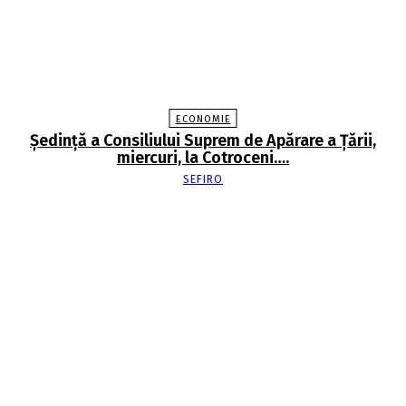
ECONOMIE
Şedinţă a Consiliului Suprem de Apărare a Ţării,
miercuri, la Cotroceni….
SEFIRO