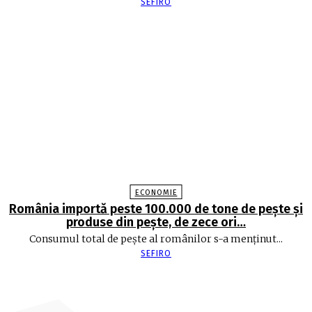
SEFIRO
ECONOMIE
România importă peste 100.000 de tone de peşte şi
produse din peşte, de zece ori…
Consumul total de peşte al ro­mâ­nilor s-a menţinut...
SEFIRO