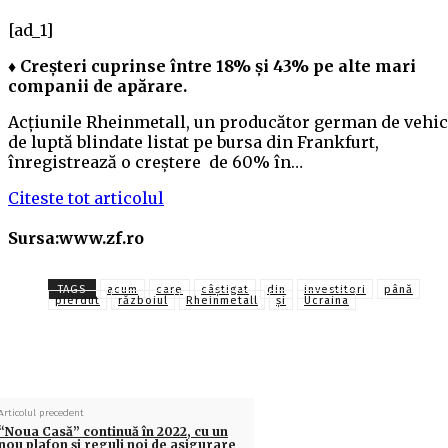
[ad_1]
♦ Creşteri cuprinse între 18% şi 43% pe alte mari
companii de apărare.
Acţiunile Rheinmetall, un producător german de vehic
de luptă blindate listat pe bursa din Frankfurt,
înregistrează o creştere de 60% în…
Citeste tot articolul
Sursa:www.zf.ro
TAGS
acum
care
câştigat
din
investitori
până
pierdut
războiul
Rheinmetall
și
Ucraina
Articolul precedent
“Noua Casă” continuă în 2022, cu un
nou plafon și reguli noi de asigurare