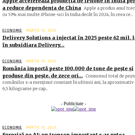
Apple accelerează producția de iPhone în India pe
a reduce dependența de China
Apple a produs anul trec
cu 53% mai multe iPhone-uri în India decât în 2024, în ceea ce...
ECONOMIE
MARTIE 10, 2026
Delivery Solutions a injectat în 2025 peste 62 mil. l
în subsidiara Delivery…
ECONOMIE
MARTIE 10, 2026
România importă peste 100.000 de tone de peşte şi
produse din peşte, de zece ori…
Consumul total de peşte
ro­mâ­nilor s-a menţinut constant în ul­timii ani, la aproximativ 
6,5 ki­lograme pe cap...
- Publicitate -
ECONOMIE
MARTIE 10, 2026
Surpriză pe A1: un tronson important s-ar putea