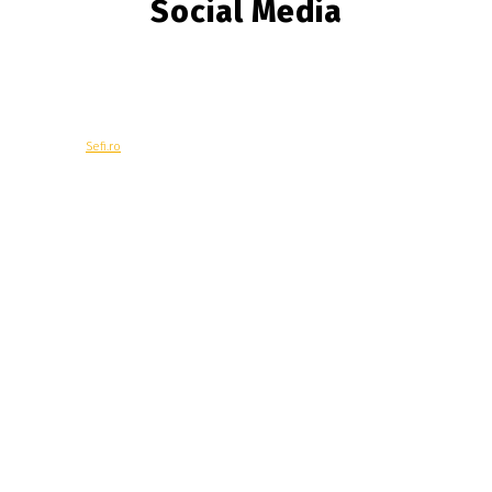
Social Media
© Copyright -
Sefi.ro
Economie
Contacteaza-ne