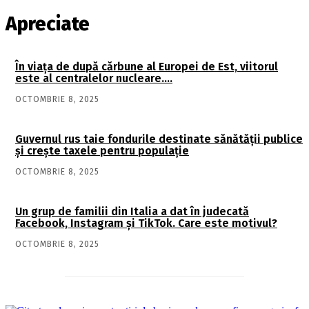
Apreciate
În viaţa de după cărbune al Europei de Est, viitorul
este al centralelor nucleare….
OCTOMBRIE 8, 2025
Guvernul rus taie fondurile destinate sănătății publice
și crește taxele pentru populație
OCTOMBRIE 8, 2025
Un grup de familii din Italia a dat în judecată
Facebook, Instagram și TikTok. Care este motivul?
OCTOMBRIE 8, 2025