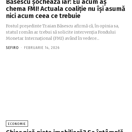
Băsescu șochează iar: Eu acum aş
chema FMI! Actuala coaliţie nu îşi asumă
nici acum ceea ce trebuie
Fostul preşedinte Traian Băsescu afirmă că, în opinia sa,
statul român ar trebui să solicite intervenţia Fondului
Monetar Internaţional (FMI) având în vedere...
SEFIRO
-
FEBRUARIE 14, 2026
ECONOMIE