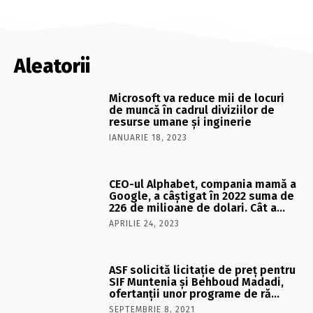
Aleatorii
Microsoft va reduce mii de locuri
de muncă în cadrul diviziilor de
resurse umane și inginerie
IANUARIE 18, 2023
CEO-ul Alphabet, compania mamă a
Google, a câştigat în 2022 suma de
226 de milioane de dolari. Cât a…
APRILIE 24, 2023
ASF solicită licitaţie de preţ pentru
SIF Muntenia şi Behboud Madadi,
ofertanţii unor programe de ră…
SEPTEMBRIE 8, 2021