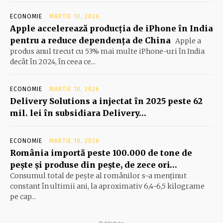
ECONOMIE
MARTIE 10, 2026
Apple accelerează producția de iPhone în India
pentru a reduce dependența de China
Apple a
produs anul trecut cu 53% mai multe iPhone-uri în India
decât în 2024, în ceea ce...
ECONOMIE
MARTIE 10, 2026
Delivery Solutions a injectat în 2025 peste 62
mil. lei în subsidiara Delivery…
ECONOMIE
MARTIE 10, 2026
România importă peste 100.000 de tone de
peşte şi produse din peşte, de zece ori…
Consumul total de peşte al ro­mâ­nilor s-a menţinut
constant în ul­timii ani, la aproximativ 6,4-6,5 ki­lograme
pe cap...
- Publicitate -