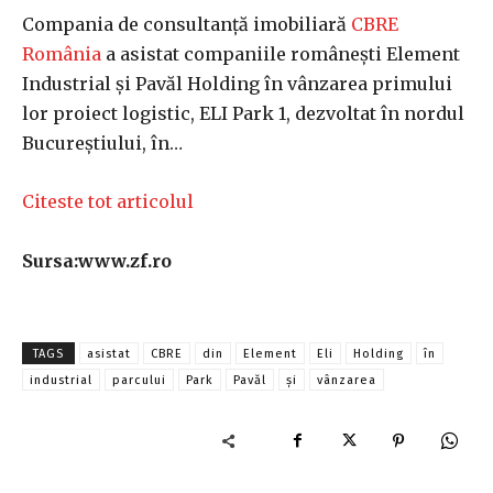
Compania de consultanţă imobiliară
CBRE
România
a asistat companiile româneşti Element
Industrial şi Pavăl Holding în vânzarea primului
lor proiect logistic, ELI Park 1, dezvoltat în nordul
Bucureştiului, în…
Citeste tot articolul
Sursa:www.zf.ro
TAGS
asistat
CBRE
din
Element
Eli
Holding
în
industrial
parcului
Park
Pavăl
și
vânzarea