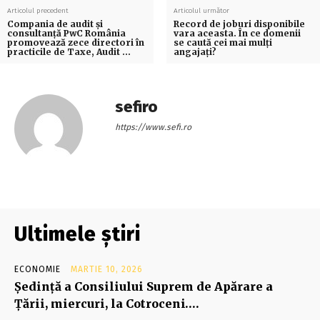
Articolul precedent
Articolul următor
Compania de audit şi
Record de joburi disponibile
consultanţă PwC România
vara aceasta. În ce domenii
promovează zece directori în
se caută cei mai mulți
practicile de Taxe, Audit …
angajați?
sefiro
https://www.sefi.ro
Ultimele știri
ECONOMIE
MARTIE 10, 2026
Şedinţă a Consiliului Suprem de Apărare a
Ţării, miercuri, la Cotroceni….