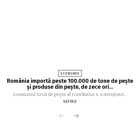
ECONOMIE
România importă peste 100.000 de tone de peşte
şi produse din peşte, de zece ori…
Consumul total de peşte al ro­mâ­nilor s-a menţinut...
SEFIRO