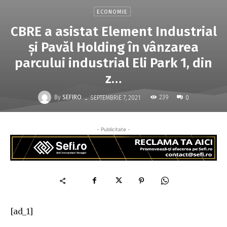
ECONOMIE
CBRE a asistat Element Industrial
şi Pavăl Holding în vânzarea
parcului industrial Eli Park 1, din
z…
-
By
SEFIRO
239
SEPTEMBRIE 7, 2021
0
- Publicitate -
[ad_1]