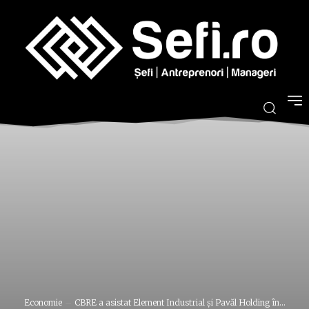
Economie
CBRE a asistat Element Industrial şi Pavăl Holding în...