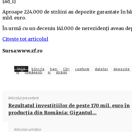
[ad_1]
Aproape 224.000 de străini au depozite garantate în bă
mld. euro.
În urmă cu un deceniu 141.000 de nerezidenţi aveau de
Citeste tot articolul
Sursa:www.zf.ro
TAGS
băncile
bani
Câți
conform
datelor
depozite
în
româneşti
și
străini
Articolul precedent
Rezultatul investiţiilor de peste 170 mil. euro în
producţia din România: Gigantul…
Articolul următor