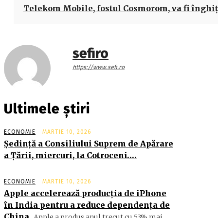
Telekom Mobile, fostul Cosmorom, va fi înghi
sefiro
https://www.sefi.ro
Ultimele știri
ECONOMIE
MARTIE 10, 2026
Şedinţă a Consiliului Suprem de Apărare
a Ţării, miercuri, la Cotroceni….
ECONOMIE
MARTIE 10, 2026
Apple accelerează producția de iPhone
în India pentru a reduce dependența de
China
Apple a produs anul trecut cu 53% mai