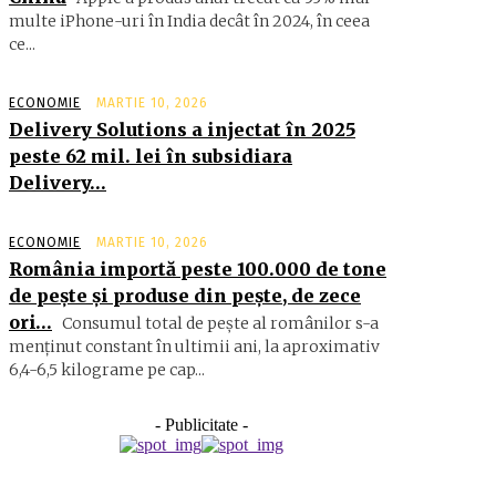
multe iPhone-uri în India decât în 2024, în ceea
ce...
ECONOMIE
MARTIE 10, 2026
Delivery Solutions a injectat în 2025
peste 62 mil. lei în subsidiara
Delivery…
ECONOMIE
MARTIE 10, 2026
România importă peste 100.000 de tone
de peşte şi produse din peşte, de zece
ori…
Consumul total de peşte al ro­mâ­nilor s-a
menţinut constant în ul­timii ani, la aproximativ
6,4-6,5 ki­lograme pe cap...
- Publicitate -