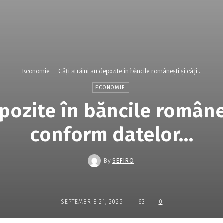
Economie
Câţi străini au depozite în băncile româneşti şi câţi...
ECONOMIE
epozite în băncile româneş
conform datelor…
By
SEFIRO
SEPTEMBRIE 21, 2025
63
0