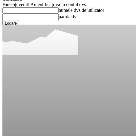
Bine ați venit! Autentificați-vă in contul dvs
numele dvs de utilizator
parola dvs
Ați uitat parola? obține ajutor
Recuperare parola
Recuperați-vă parola
adresa dvs de email
O parola va fi trimisă pe adresa dvs de email.