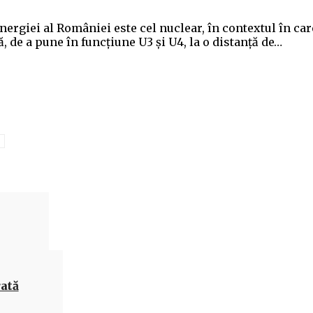
ergiei al României este cel nuclear, în contextul în car
 de a pune în funcţiune U3 şi U4, la o dis­tanţă de…
Acțiune
ată