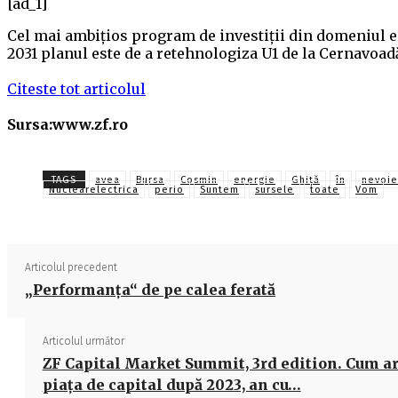
[ad_1]
Cel mai ambiţios program de investiţii din domeniul en
2031 planul este de a retehnologiza U1 de la Cernavoadă,
Citeste tot articolul
Sursa:www.zf.ro
TAGS
avea
Bursa
Cosmin
energie
Ghiţă
în
nevoie
Nuclearelectrica
perio
Suntem
sursele
toate
Vom
Articolul precedent
„Performanţa“ de pe calea ferată
Articolul următor
ZF Capital Market Summit, 3rd edition. Cum ar
piaţa de capital după 2023, an cu…