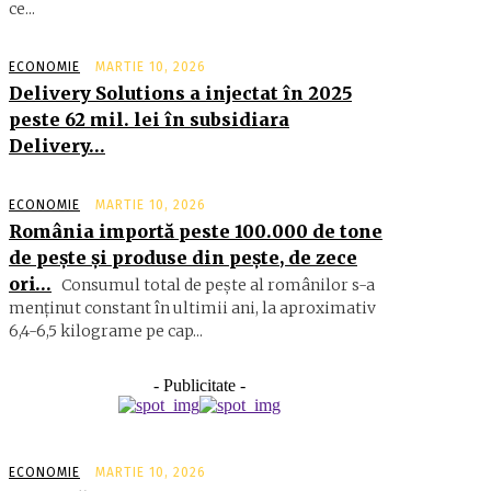
ce...
ECONOMIE
MARTIE 10, 2026
Delivery Solutions a injectat în 2025
peste 62 mil. lei în subsidiara
Delivery…
ECONOMIE
MARTIE 10, 2026
România importă peste 100.000 de tone
de peşte şi produse din peşte, de zece
ori…
Consumul total de peşte al ro­mâ­nilor s-a
menţinut constant în ul­timii ani, la aproximativ
6,4-6,5 ki­lograme pe cap...
- Publicitate -
ECONOMIE
MARTIE 10, 2026