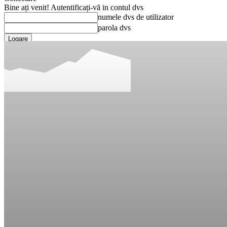
Bine ați venit! Autentificați-vă in contul dvs
numele dvs de utilizator
parola dvs
Ați uitat parola? obține ajutor
Recuperare parola
Recuperați-vă parola
adresa dvs de email
O parola va fi trimisă pe adresa dvs de email.