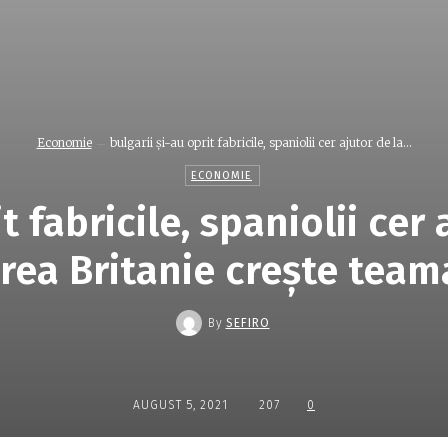
Economie
bulgarii şi-au oprit fabricile, spaniolii cer ajutor de la...
ECONOMIE
t fabricile, spaniolii cer 
rea Britanie creşte tea
By
SEFIRO
AUGUST 5, 2021
207
0