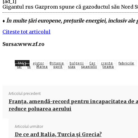
[ad_1]
Gigantul rus Gazprom spune că gazoductul său Nord St
♦ În multe ţări europene, preţurile energiei, inclusiv al
Citeste tot articolul
Sursa:www.zf.ro
TAGS
ajutor
Britanie
bulgarii
Cer
creşte
fabricile
iar
în
Marea
oprit
șiau
spaniolii
teama
Articolul precedent
Franța, amendă-record pentru incapacitatea de 
reduce poluarea aerului
Articolul următor
De ce ard Italia, Turcia şi Grecia?