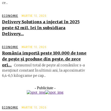
ce...
ECONOMIE
MARTIE 10, 2026
Delivery Solutions a injectat în 2025
peste 62 mil. lei în subsidiara
Delivery…
ECONOMIE
MARTIE 10, 2026
România importă peste 100.000 de tone
de peşte şi produse din peşte, de zece
ori…
Consumul total de peşte al ro­mâ­nilor s-a
menţinut constant în ul­timii ani, la aproximativ
6,4-6,5 ki­lograme pe cap...
- Publicitate -
ECONOMIE
MARTIE 10, 2026