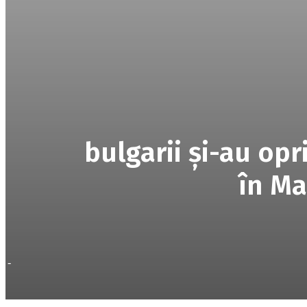
bulgarii şi-au opri
în Ma
-