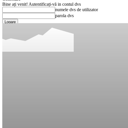
Bine ați venit! Autentificați-vă in contul dvs
numele dvs de utilizator
parola dvs
Ați uitat parola? obține ajutor
Recuperare parola
Recuperați-vă parola
adresa dvs de email
O parola va fi trimisă pe adresa dvs de email.