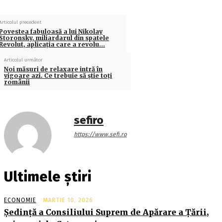
Articolul precedent
Povestea fabuloasă a lui Nikolay
Storonsky, miliardarul din spatele
Revolut, aplicaţia care a revolu…
Articolul următor
Noi măsuri de relaxare intră în
vigoare azi. Ce trebuie să ştie toţi
românii
sefiro
https://www.sefi.ro
Ultimele știri
ECONOMIE
MARTIE 10, 2026
Şedinţă a Consiliului Suprem de Apărare a Ţării,