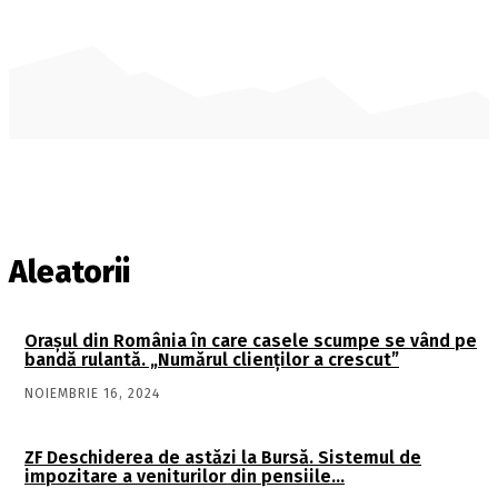
Aleatorii
Orașul din România în care casele scumpe se vând pe
bandă rulantă. „Numărul clienților a crescut”
NOIEMBRIE 16, 2024
ZF Deschiderea de astăzi la Bursă. Sistemul de
impozitare a veniturilor din pensiile…