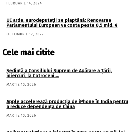
FEBRUARIE 14, 2024
UE arde, eurodeputații se piaptănă: Renovarea
Parlamentului European va costa peste 0,5 mld. €
OCTOMBRIE 12, 2022
Cele mai citite
Şedinţă a Consiliului Suprem de Apărare a Ţării,
miercuri, la Cotroceni….
MARTIE 10, 2026
Apple accelerează producția de iPhone în India pentru
a reduce dependența de China
MARTIE 10, 2026