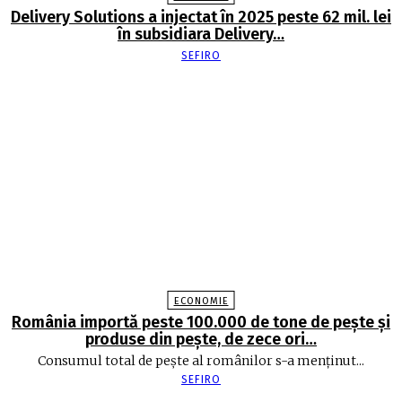
Delivery Solutions a injectat în 2025 peste 62 mil. lei
în subsidiara Delivery…
SEFIRO
ECONOMIE
România importă peste 100.000 de tone de peşte şi
produse din peşte, de zece ori…
Consumul total de peşte al ro­mâ­nilor s-a menţinut...
SEFIRO