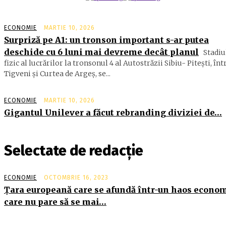
ECONOMIE
MARTIE 10, 2026
Surpriză pe A1: un tronson important s-ar putea
deschide cu 6 luni mai devreme decât planul
Stadiu
fizic al lucrărilor la tronsonul 4 al Autostrăzii Sibiu- Piteşti, înt
Tigveni şi Curtea de Argeş, se...
ECONOMIE
MARTIE 10, 2026
Gigantul Unilever a făcut rebranding diviziei de…
Selectate de redacție
ECONOMIE
OCTOMBRIE 16, 2023
Ţara europeană care se afundă într-un haos econo
care nu pare să se mai…