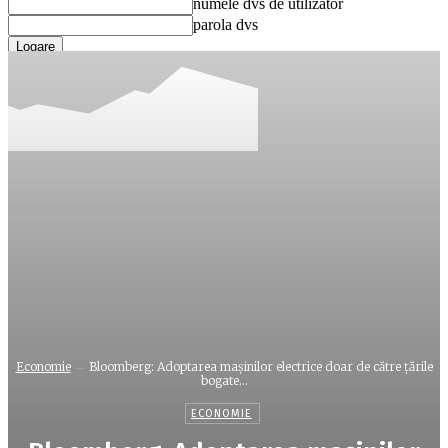
numele dvs de utilizator
parola dvs
Ați uitat parola? obține ajutor
Recuperare parola
Recuperați-vă parola
adresa dvs de email
O parola va fi trimisă pe adresa dvs de email.
Economie
Bloomberg: Adoptarea mașinilor electrice doar de către ţările
bogate...
ECONOMIE