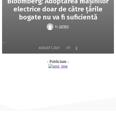
Bloomberg: Adoptarea mașinilor
electrice doar de către ţările
bogate nu va fi suficientă
By
SEFIRO
-
AUGUST 1, 2021
217
0
- Publicitate -