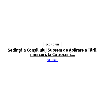
ECONOMIE
Şedinţă a Consiliului Suprem de Apărare a Ţării,
miercuri, la Cotroceni….
SEFIRO