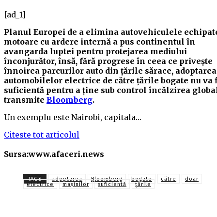
[ad_1]
Planul Europei de a elimina autovehiculele echipat
motoare cu ardere internă a pus continentul în
avangarda luptei pentru protejarea mediului
înconjurător, însă, fără progrese în ceea ce priveşte
înnoirea parcurilor auto din ţările sărace, adoptarea
automobilelor electrice de către ţările bogate nu va f
suficientă pentru a ţine sub control încălzirea globa
transmite
Bloomberg
.
Un exemplu este Nairobi, capitala…
Citeste tot articolul
Sursa:www.afaceri.news
TAGS
adoptarea
Bloomberg
bogate
către
doar
electrice
maşinilor
suficientă
ţările