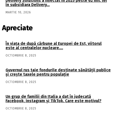
Delivery Solutions a injectat în 2025 peste 62 mil. lei
în subsidiara Delivery…
MARTIE 10, 2026
Apreciate
În viaţa de după cărbune al Europei de Est, viitorul
este al centralelor nucleare….
OCTOMBRIE 8, 2025
Guvernul rus taie fondurile destinate sănătății publice
și crește taxele pentru populație
OCTOMBRIE 8, 2025
Un grup de familii din Italia a dat în judecată
Facebook, Instagram și TikTok. Care este motivul?
OCTOMBRIE 8, 2025