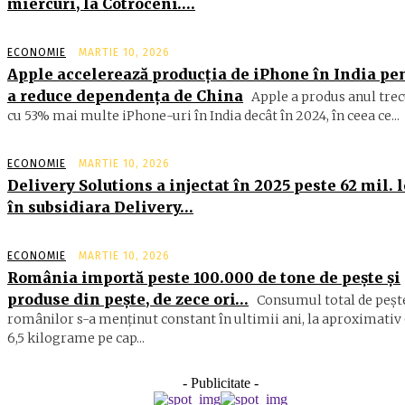
miercuri, la Cotroceni….
ECONOMIE
MARTIE 10, 2026
Apple accelerează producția de iPhone în India pe
a reduce dependența de China
Apple a produs anul trec
cu 53% mai multe iPhone-uri în India decât în 2024, în ceea ce...
ECONOMIE
MARTIE 10, 2026
Delivery Solutions a injectat în 2025 peste 62 mil. l
în subsidiara Delivery…
ECONOMIE
MARTIE 10, 2026
România importă peste 100.000 de tone de peşte şi
produse din peşte, de zece ori…
Consumul total de peşte
ro­mâ­nilor s-a menţinut constant în ul­timii ani, la aproximativ 
6,5 ki­lograme pe cap...
- Publicitate -