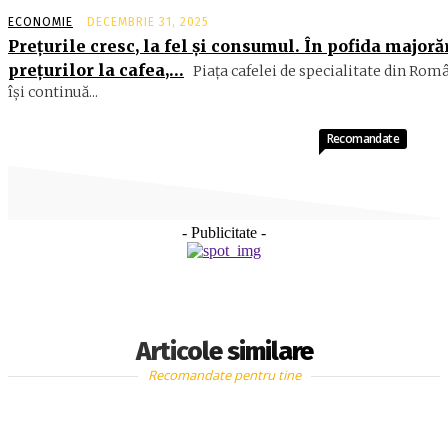
ECONOMIE
DECEMBRIE 31, 2025
Preţurile cresc, la fel şi consumul. În pofida majoră
preţurilor la cafea,…
Piaţa cafelei de specialitate din Rom
îşi continuă...
Recomandate
- Publicitate -
Articole similare
Recomandate pentru tine