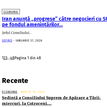
ECONOMIE
Iran anunţă „progrese” către negocieri cu S
pe fondul ameninţărilor…
Şeful Consiliului...
SEFIRO
-
IANUARIE 31, 2026
1
2
3
...
48
Pagina 1 din 48
Recente
ECONOMIE
MARTIE 10, 2026
Şedinţă a Consiliului Suprem de Apărare a Ţării,
miercuri, la Cotroceni….