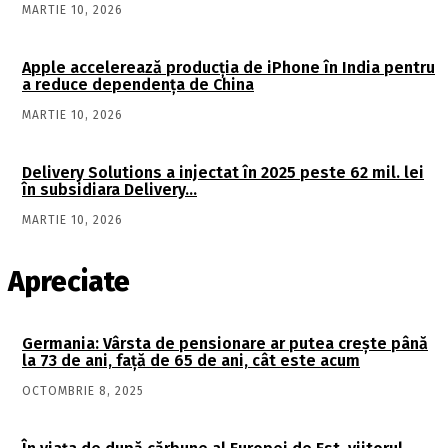
MARTIE 10, 2026
Apple accelerează producția de iPhone în India pentru
a reduce dependența de China
MARTIE 10, 2026
Delivery Solutions a injectat în 2025 peste 62 mil. lei
în subsidiara Delivery…
MARTIE 10, 2026
Apreciate
Germania: Vârsta de pensionare ar putea crește până
la 73 de ani, față de 65 de ani, cât este acum
OCTOMBRIE 8, 2025