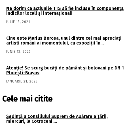
Ne dorim ca acţiunile TTS să fie incluse în componenţa
indicilor locali şi internaţionali
IULIE 13, 2021
Cine este Marius Bercea, unul dintre cei mai apreciaţi
artişti români ai momentului, cu expoziţii în…
IUNIE 13, 2025
Atenţie! Se scurg bucăţi de pământ şi bolovani pe DN 1
Ploieşti-Braşov
IANUARIE 21, 2023
Cele mai citite
Şedinţă a Consiliului Suprem de Apărare a Ţării,
miercuri, la Cotroceni….