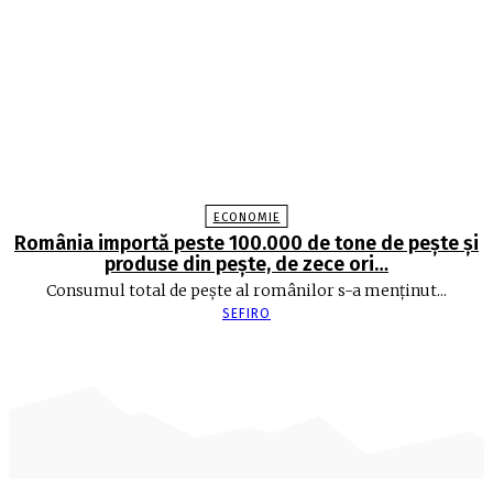
ECONOMIE
România importă peste 100.000 de tone de peşte şi
produse din peşte, de zece ori…
Consumul total de peşte al ro­mâ­nilor s-a menţinut...
SEFIRO