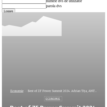
numele dvs de utilizator
parola dvs
Ați uitat parola? obține ajutor
Recuperare parola
Recuperați-vă parola
adresa dvs de email
O parola va fi trimisă pe adresa dvs de email.
Economie
Best of ZF Power Summit 2024. Adrian Tiţa, ANT...
ECONOMIE