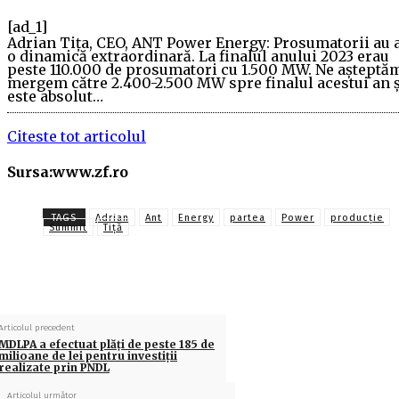
[ad_1]
Adrian Tiţa, CEO, ANT Power Energy: Prosumatorii au 
o dinamică extraordinară. La finalul anului 2023 erau
peste 110.000 de prosumatori cu 1.500 MW. Ne aşteptă
mergem către 2.400-2.500 MW spre finalul acestui an ş
este absolut…
Citeste tot articolul
Sursa:www.zf.ro
TAGS
Adrian
Ant
Energy
partea
Power
producţie
Summit
Tiță
Articolul precedent
MDLPA a efectuat plăţi de peste 185 de
milioane de lei pentru investiţii
realizate prin PNDL
Articolul următor