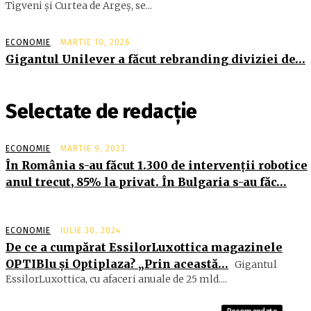
Tigveni şi Curtea de Argeş, se...
ECONOMIE
MARTIE 10, 2026
Gigantul Unilever a făcut rebranding diviziei de…
Selectate de redacție
ECONOMIE
MARTIE 9, 2023
În România s-au făcut 1.300 de intervenţii robotice
anul trecut, 85% la privat. În Bulgaria s-au făc…
ECONOMIE
IULIE 30, 2024
De ce a cumpărat EssilorLuxottica magazinele
OPTIBlu şi Optiplaza? „Prin această…
Gigantul
EssilorLuxottica, cu afaceri anuale de 25 mld....