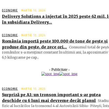
ECONOMIE
MARTIE 10, 2026
Delivery Solutions a injectat în 2025 peste 62 mil. l
în subsidiara Delivery…
ECONOMIE
MARTIE 10, 2026
România importă peste 100.000 de tone de peşte şi
produse din peşte, de zece ori…
Consumul total de peşte
ro­mâ­nilor s-a menţinut constant în ul­timii ani, la aproximativ 
6,5 ki­lograme pe cap...
- Publicitate -
ECONOMIE
MARTIE 10, 2026
Surpriză pe A1: un tronson important s-ar putea
deschide cu 6 luni mai devreme decât planul
Stadiu
fizic al lucrărilor la tronsonul 4 al Autostrăzii Sibiu- Piteşti, înt