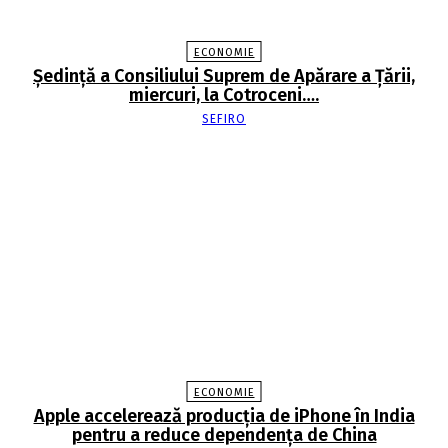
ECONOMIE
Şedinţă a Consiliului Suprem de Apărare a Ţării,
miercuri, la Cotroceni….
SEFIRO
ECONOMIE
Apple accelerează producția de iPhone în India
pentru a reduce dependența de China