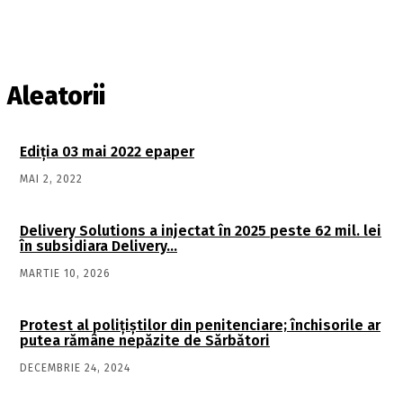
Aleatorii
Ediţia 03 mai 2022 epaper
MAI 2, 2022
Delivery Solutions a injectat în 2025 peste 62 mil. lei
în subsidiara Delivery…
MARTIE 10, 2026
Protest al polițiștilor din penitenciare; închisorile ar
putea rămâne nepăzite de Sărbători
DECEMBRIE 24, 2024