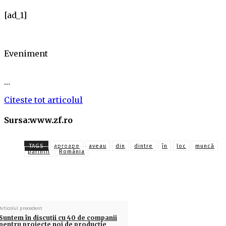
[ad_1]
Eveniment
…
Citeste tot articolul
Sursa:www.zf.ro
TAGS
aproape
aveau
din
dintre
în
loc
muncă
părinţii
România
Articolul precedent
Suntem în discuţii cu 40 de companii
pentru proiecte noi de producţie