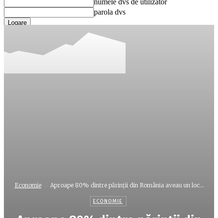
numele dvs de utilizator
parola dvs
Ați uitat parola? obține ajutor
Recuperare parola
Recuperați-vă parola
adresa dvs de email
O parola va fi trimisă pe adresa dvs de email.
Economie
Aproape 80% dintre părinţii din România aveau un loc...
ECONOMIE