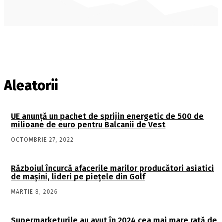
Aleatorii
UE anunță un pachet de sprijin energetic de 500 de
milioane de euro pentru Balcanii de Vest
OCTOMBRIE 27, 2022
Războiul încurcă afacerile marilor producători asiatici
de mașini, lideri pe piețele din Golf
MARTIE 8, 2026
Supermarketurile au avut în 2024 cea mai mare rată de