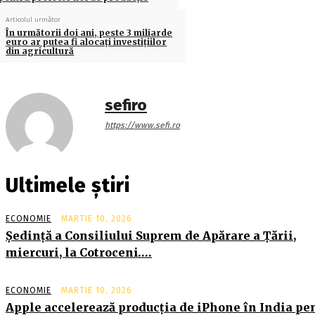
Articolul următor
În următorii doi ani, peste 3 miliarde
euro ar putea fi alocați investiţiilor
din agricultură
sefiro
https://www.sefi.ro
Ultimele știri
ECONOMIE
MARTIE 10, 2026
Şedinţă a Consiliului Suprem de Apărare a Ţării,
miercuri, la Cotroceni….
ECONOMIE
MARTIE 10, 2026
Apple accelerează producția de iPhone în India pe