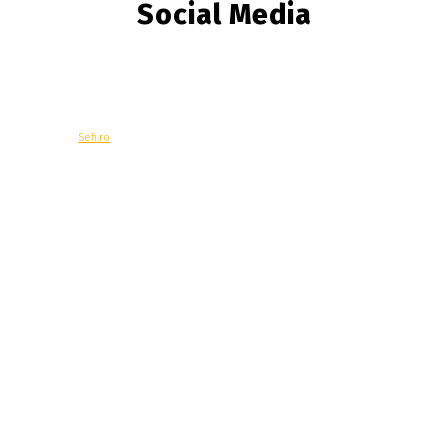
Social Media
© Copyright -
Sefi.ro
Economie
Contacteaza-ne