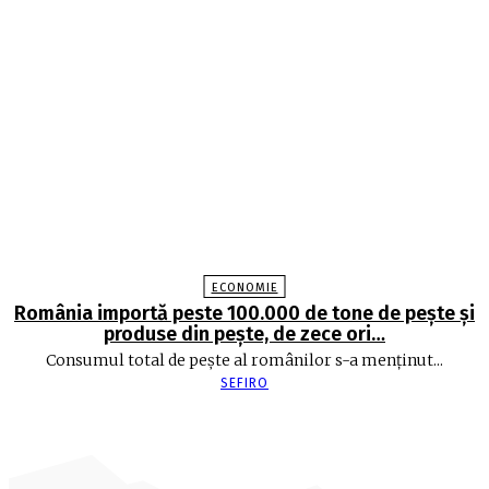
ECONOMIE
România importă peste 100.000 de tone de peşte şi
produse din peşte, de zece ori…
Consumul total de peşte al ro­mâ­nilor s-a menţinut...
SEFIRO