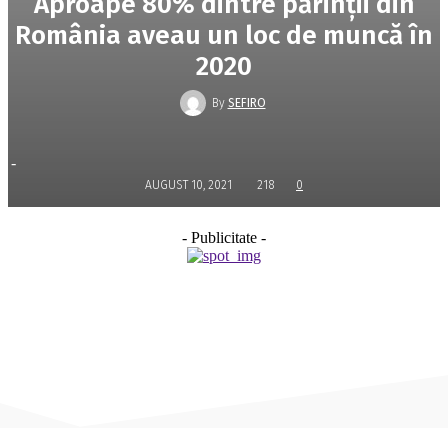
Aproape 80% dintre părinţii din
România aveau un loc de muncă în
2020
By
SEFIRO
-
AUGUST 10, 2021
218
0
- Publicitate -