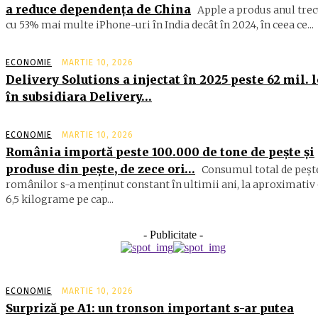
a reduce dependența de China
Apple a produs anul trec
cu 53% mai multe iPhone-uri în India decât în 2024, în ceea ce...
ECONOMIE
MARTIE 10, 2026
Delivery Solutions a injectat în 2025 peste 62 mil. l
în subsidiara Delivery…
ECONOMIE
MARTIE 10, 2026
România importă peste 100.000 de tone de peşte şi
produse din peşte, de zece ori…
Consumul total de peşte
ro­mâ­nilor s-a menţinut constant în ul­timii ani, la aproximativ 
6,5 ki­lograme pe cap...
- Publicitate -
ECONOMIE
MARTIE 10, 2026
Surpriză pe A1: un tronson important s-ar putea