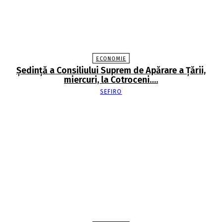
ECONOMIE
Şedinţă a Consiliului Suprem de Apărare a Ţării,
miercuri, la Cotroceni….
SEFIRO