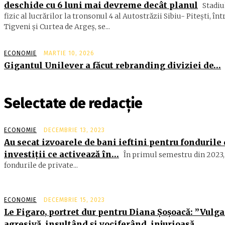
deschide cu 6 luni mai devreme decât planul
Stadiu
fizic al lucrărilor la tronsonul 4 al Autostrăzii Sibiu- Piteşti, înt
Tigveni şi Curtea de Argeş, se...
ECONOMIE
MARTIE 10, 2026
Gigantul Unilever a făcut rebranding diviziei de…
Selectate de redacție
ECONOMIE
DECEMBRIE 13, 2023
Au secat izvoarele de bani ieftini pentru fondurile
investiţii ce activează în…
În primul semestru din 2023,
fondurile de private...
ECONOMIE
DECEMBRIE 15, 2023
Le Figaro, portret dur pentru Diana Șoșoacă: ”Vulga
agresivă, insultând şi vociferând, injurioasă…