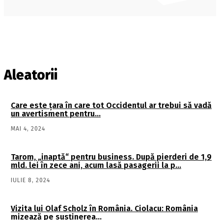
Aleatorii
Care este ţara în care tot Occidentul ar trebui să vadă
un avertisment pentru…
MAI 4, 2024
Tarom, „inaptă“ pentru business. După pierderi de 1,9
mld. lei în zece ani, acum lasă pasagerii la p…
IULIE 8, 2024
Vizita lui Olaf Scholz în România. Ciolacu: România
mizează pe susţinerea…