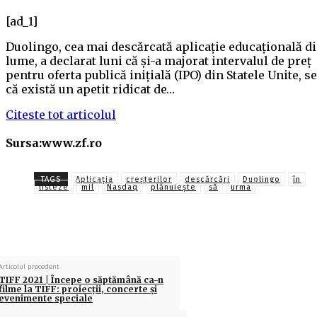
[ad_1]
Duolingo, cea mai descărcată aplicaţie educaţională d
lume, a declarat luni că şi-a majorat intervalul de preţ
pentru oferta publică iniţială (IPO) din Statele Unite, 
că există un apetit ridicat de…
Citeste tot articolul
Sursa:www.zf.ro
TAGS
Aplicaţia
creşterilor
descărcări
Duolingo
în
listeze
mil
Nasdaq
plănuiește
să
urma
Articolul precedent
TIFF 2021 | Începe o săptămână ca-n
filme la TIFF: proiecții, concerte și
evenimente speciale