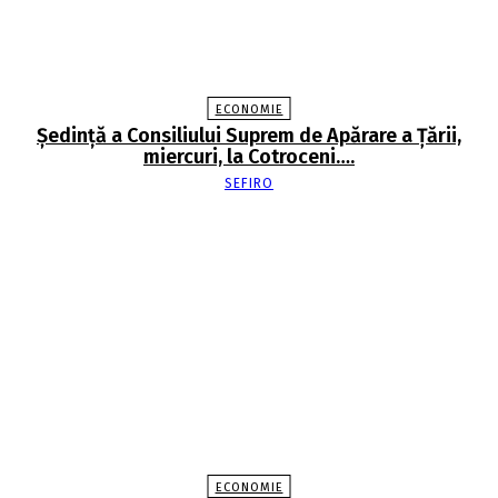
ECONOMIE
Şedinţă a Consiliului Suprem de Apărare a Ţării,
miercuri, la Cotroceni….
SEFIRO
ECONOMIE