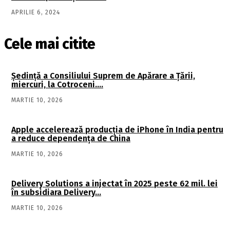
APRILIE 6, 2024
Cele mai citite
Şedinţă a Consiliului Suprem de Apărare a Ţării,
miercuri, la Cotroceni….
MARTIE 10, 2026
Apple accelerează producția de iPhone în India pentru
a reduce dependența de China
MARTIE 10, 2026
Delivery Solutions a injectat în 2025 peste 62 mil. lei
în subsidiara Delivery…
MARTIE 10, 2026