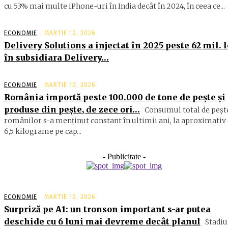
cu 53% mai multe iPhone-uri în India decât în 2024, în ceea ce...
ECONOMIE
MARTIE 10, 2026
Delivery Solutions a injectat în 2025 peste 62 mil. l
în subsidiara Delivery…
ECONOMIE
MARTIE 10, 2026
România importă peste 100.000 de tone de peşte şi
produse din peşte, de zece ori…
Consumul total de peşte
ro­mâ­nilor s-a menţinut constant în ul­timii ani, la aproximativ 
6,5 ki­lograme pe cap...
- Publicitate -
ECONOMIE
MARTIE 10, 2026
Surpriză pe A1: un tronson important s-ar putea
deschide cu 6 luni mai devreme decât planul
Stadiu