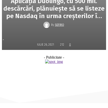
Aplicaţia Duolingo, cu 500 mil.
descărcări, plănuieşte să se listeze
pe Nasdaq în urma creşterilor î…
By
SEFIRO
-
IULIE 26, 2021
212
0
- Publicitate -