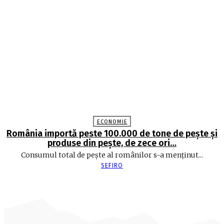
ECONOMIE
România importă peste 100.000 de tone de peşte şi
produse din peşte, de zece ori…
Consumul total de peşte al ro­mâ­nilor s-a menţinut...
SEFIRO