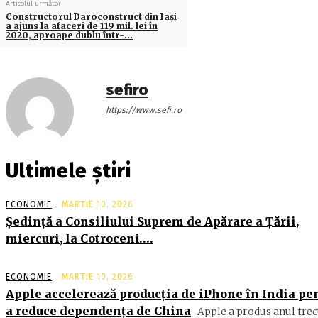
Articolul următor
Constructorul Daroconstruct din Iaşi
a ajuns la afaceri de 119 mil. lei în
2020, aproape dublu într-…
sefiro
https://www.sefi.ro
Ultimele știri
ECONOMIE
MARTIE 10, 2026
Şedinţă a Consiliului Suprem de Apărare a Ţării,
miercuri, la Cotroceni….
ECONOMIE
MARTIE 10, 2026
Apple accelerează producția de iPhone în India pe
a reduce dependența de China
Apple a produs anul trec