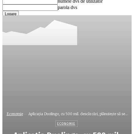
numele dvs de utilizator
parola dvs
Ați uitat parola? obține ajutor
Recuperare parola
Recuperați-vă parola
adresa dvs de email
O parola va fi trimisă pe adresa dvs de email.
Economie
Aplicaţia Duolingo, cu 500 mil. descărcări, plănuieşte să se...
ECONOMIE