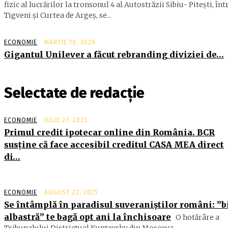
fizic al lucrărilor la tronsonul 4 al Autostrăzii Sibiu- Piteşti, înt
Tigveni şi Curtea de Argeş, se...
ECONOMIE
MARTIE 10, 2026
Gigantul Unilever a făcut rebranding diviziei de…
Selectate de redacție
ECONOMIE
IULIE 27, 2023
Primul credit ipotecar online din România. BCR
susţine că face accesibil creditul CASA MEA direct
di…
ECONOMIE
AUGUST 22, 2025
Se întâmplă în paradisul suveraniștilor români: ”b
albastră” te bagă opt ani la închisoare
O hotărâre a