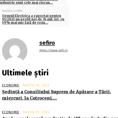
industrie sunt cele mai riscan…
Articolul următor
Grupul Electrica a raportat pentru
S1/2021 un profit net de 76 mil. lei, cu
59% mai mic faţă de rezu…
sefiro
https://www.sefi.ro
Ultimele știri
ECONOMIE
MARTIE 10, 2026
Şedinţă a Consiliului Suprem de Apărare a Ţării,
miercuri, la Cotroceni….
ECONOMIE
MARTIE 10, 2026