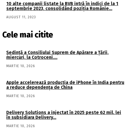
10 alte companii listate la BVB intră în indici de la 1
septembrie 2023, consolidând poziţia Românie…
AUGUST 11, 2023
Cele mai citite
Şedinţă a Consiliului Suprem de Apărare a Ţării,
miercuri, la Cotroceni….
MARTIE 10, 2026
Apple accelerează producția de iPhone în India pentru
a reduce dependența de China
MARTIE 10, 2026
Delivery Solutions a injectat în 2025 peste 62 mil. lei
în subsidiara Delivery…
MARTIE 10, 2026