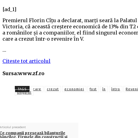
[ad_1]
Premierul Florin Cîţu a declarat, marţi seară la Palatul
Victoria, că această creştere economică de 13% din T2 
a românilor şi a companiilor, el fiind singurul econom
care a crezut într-o revenire în V.
…
Citeste tot articolul
Sursa:www.zf.ro
TAGS
care
crezut
economiei
fost
în
întro
Reven
singurul
Articolul precedent
Ce companii presează bilanţurile
băncilor. Firmele din construcţii şi