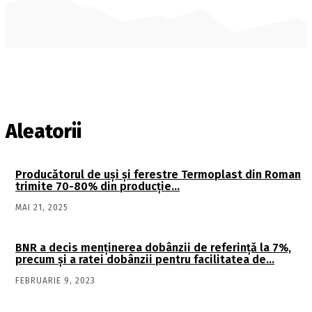
Aleatorii
Producătorul de uşi şi ferestre Termoplast din Roman
trimite 70-80% din producţie…
MAI 21, 2025
BNR a decis menţinerea dobânzii de referinţă la 7%,
precum şi a ratei dobânzii pentru facilitatea de…
FEBRUARIE 9, 2023