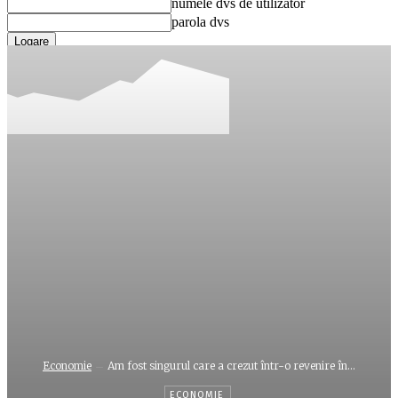
numele dvs de utilizator
parola dvs
Ați uitat parola? obține ajutor
Recuperare parola
Recuperați-vă parola
adresa dvs de email
O parola va fi trimisă pe adresa dvs de email.
Economie
Am fost singurul care a crezut într-o revenire în...
ECONOMIE