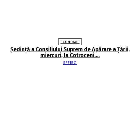
ECONOMIE
Şedinţă a Consiliului Suprem de Apărare a Ţării,
miercuri, la Cotroceni….
SEFIRO