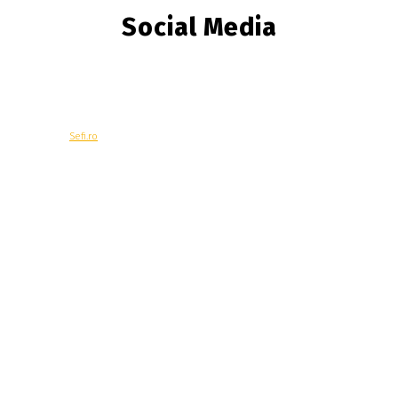
Social Media
© Copyright -
Sefi.ro
Economie
Contacteaza-ne