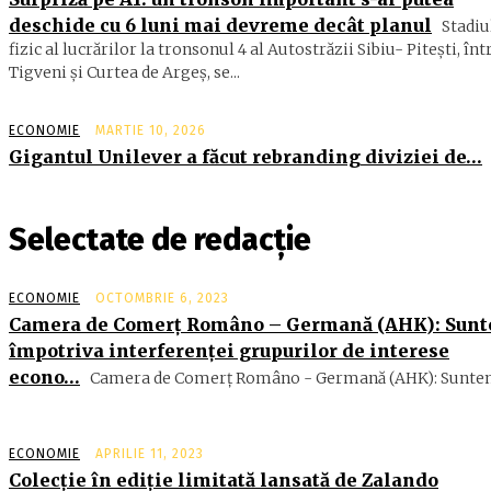
deschide cu 6 luni mai devreme decât planul
Stadiu
fizic al lucrărilor la tronsonul 4 al Autostrăzii Sibiu- Piteşti, înt
Tigveni şi Curtea de Argeş, se...
ECONOMIE
MARTIE 10, 2026
Gigantul Unilever a făcut rebranding diviziei de…
Selectate de redacție
ECONOMIE
OCTOMBRIE 6, 2023
Camera de Comerţ Româno – Germană (AHK): Sun
împotriva interferenţei grupurilor de interese
econo…
Camera de Comerţ Româno - Germană (AHK): Suntem
ECONOMIE
APRILIE 11, 2023
Colecție în ediție limitată lansată de Zalando