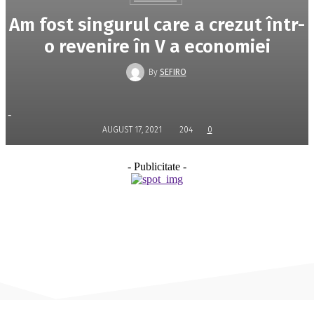
Am fost singurul care a crezut într-
o revenire în V a economiei
By
SEFIRO
-
AUGUST 17, 2021
204
0
- Publicitate -