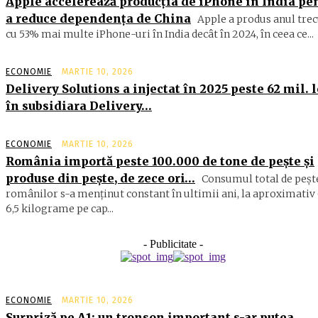
Apple accelerează producția de iPhone în India pe
a reduce dependența de China
Apple a produs anul trec
cu 53% mai multe iPhone-uri în India decât în 2024, în ceea ce...
ECONOMIE
MARTIE 10, 2026
Delivery Solutions a injectat în 2025 peste 62 mil. l
în subsidiara Delivery…
ECONOMIE
MARTIE 10, 2026
România importă peste 100.000 de tone de peşte şi
produse din peşte, de zece ori…
Consumul total de peşte
ro­mâ­nilor s-a menţinut constant în ul­timii ani, la aproximativ 
6,5 ki­lograme pe cap...
- Publicitate -
ECONOMIE
MARTIE 10, 2026
Surpriză pe A1: un tronson important s-ar putea