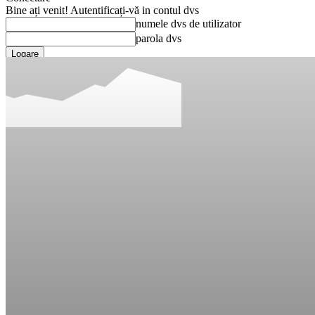
Bine ați venit! Autentificați-vă in contul dvs
numele dvs de utilizator
parola dvs
Ați uitat parola? obține ajutor
Recuperare parola
Recuperați-vă parola
adresa dvs de email
O parola va fi trimisă pe adresa dvs de email.