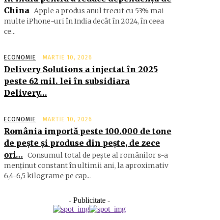
China
Apple a produs anul trecut cu 53% mai
multe iPhone-uri în India decât în 2024, în ceea
ce...
ECONOMIE
MARTIE 10, 2026
Delivery Solutions a injectat în 2025
peste 62 mil. lei în subsidiara
Delivery…
ECONOMIE
MARTIE 10, 2026
România importă peste 100.000 de tone
de peşte şi produse din peşte, de zece
ori…
Consumul total de peşte al ro­mâ­nilor s-a
menţinut constant în ul­timii ani, la aproximativ
6,4-6,5 ki­lograme pe cap...
- Publicitate -