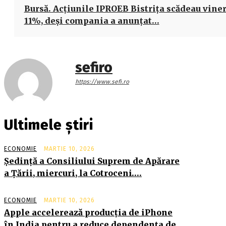
Bursă. Acţiunile IPROEB Bistriţa scădeau viner
11%, deşi compania a anunţat…
sefiro
https://www.sefi.ro
Ultimele știri
ECONOMIE
MARTIE 10, 2026
Şedinţă a Consiliului Suprem de Apărare
a Ţării, miercuri, la Cotroceni….
ECONOMIE
MARTIE 10, 2026
Apple accelerează producția de iPhone
în India pentru a reduce dependența de