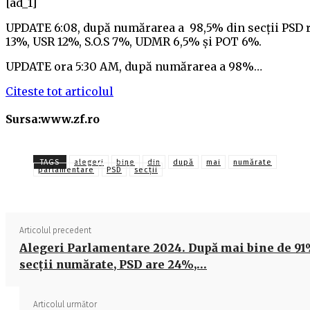
[ad_1]
UPDATE 6:08, după numărarea a 98,5% din secţii PSD r
13%, USR 12%, S.O.S 7%, UDMR 6,5% şi POT 6%.
UPDATE ora 5:30 AM, după numărarea a 98%…
Citeste tot articolul
Sursa:www.zf.ro
TAGS
alegeri
bine
din
după
mai
numărate
parlamentare
PSD
secţii
Articolul precedent
Alegeri Parlamentare 2024. După mai bine de 91
secţii numărate, PSD are 24%,…
Articolul următor