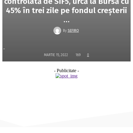
controlată de SIF5, urcă la Bursă cu
45% în trei zile pe fondul creşterii
…
By
SEFIRO
-
MARTIE 15, 2022
169
0
- Publicitate -