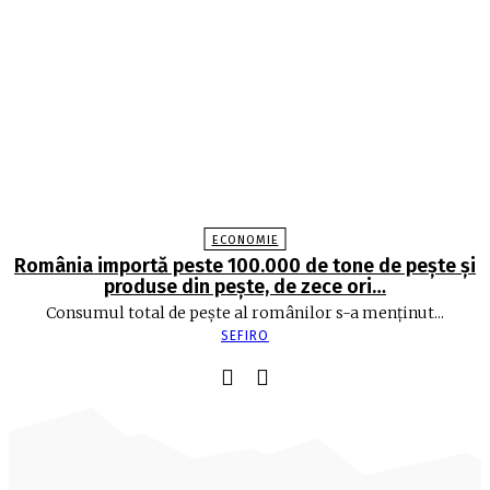
ECONOMIE
România importă peste 100.000 de tone de peşte şi
produse din peşte, de zece ori…
Consumul total de peşte al ro­mâ­nilor s-a menţinut...
SEFIRO