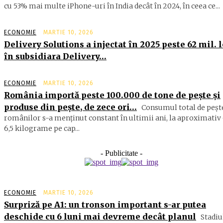
cu 53% mai multe iPhone-uri în India decât în 2024, în ceea ce...
ECONOMIE
MARTIE 10, 2026
Delivery Solutions a injectat în 2025 peste 62 mil. l
în subsidiara Delivery…
ECONOMIE
MARTIE 10, 2026
România importă peste 100.000 de tone de peşte şi
produse din peşte, de zece ori…
Consumul total de peşte
ro­mâ­nilor s-a menţinut constant în ul­timii ani, la aproximativ 
6,5 ki­lograme pe cap...
- Publicitate -
ECONOMIE
MARTIE 10, 2026
Surpriză pe A1: un tronson important s-ar putea
deschide cu 6 luni mai devreme decât planul
Stadiu