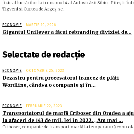
fizic al lucrărilor la tronsonul 4 al Autostrăzii Sibiu- Piteşti, înt
Tigveni şi Curtea de Argeş, se...
ECONOMIE
MARTIE 10, 2026
Gigantul Unilever a făcut rebranding diviziei de…
Selectate de redacție
ECONOMIE
OCTOMBRIE 25, 2023
Dezastru pentru procesatorul francez de plăţi
Wordline, cândva o companie şi în…
ECONOMIE
FEBRUARIE 22, 2023
Transportatorul de marfă Criboser din Oradea a aj
la afaceri de 143 de mil. lei în 2022. „Am mai …
Criboser, companie de transport marfă la temperatură controlat