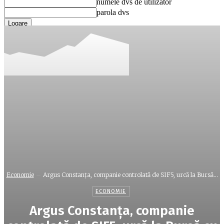
numele dvs de utilizator
parola dvs
Ați uitat parola? obține ajutor
Recuperare parola
Recuperați-vă parola
adresa dvs de email
O parola va fi trimisă pe adresa dvs de email.
Economie
Argus Constanţa, companie controlată de SIF5, urcă la Bursă...
ECONOMIE
Argus Constanţa, companie