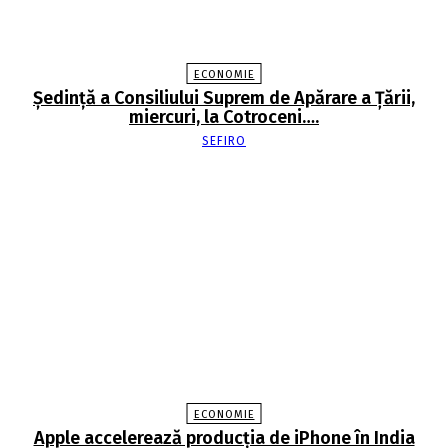
ECONOMIE
Şedinţă a Consiliului Suprem de Apărare a Ţării,
miercuri, la Cotroceni….
SEFIRO
ECONOMIE
Apple accelerează producția de iPhone în India