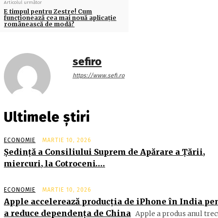
Articolul următor
E timpul pentru Zestre! Cum
funcționează cea mai nouă aplicație
românească de modă?
sefiro
https://www.sefi.ro
Ultimele știri
ECONOMIE
MARTIE 10, 2026
Şedinţă a Consiliului Suprem de Apărare a Ţării,
miercuri, la Cotroceni….
ECONOMIE
MARTIE 10, 2026
Apple accelerează producția de iPhone în India pe
a reduce dependența de China
Apple a produs anul trec