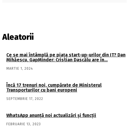
Aleatorii
Ce se mai întâmplă pe piaţa start-up-urilor din IT? Dan
Mihăescu, GapMinder: Cristian Dascălu are în…
MARTIE 1, 2024
Încă 17 trenuri noi, cumpărate de Ministerul
Transporturilor cu bani europeni
SEPTEMBRIE 17, 2022
WhatsApp anunță noi actualizări și funcții
FEBRUARIE 13, 2023