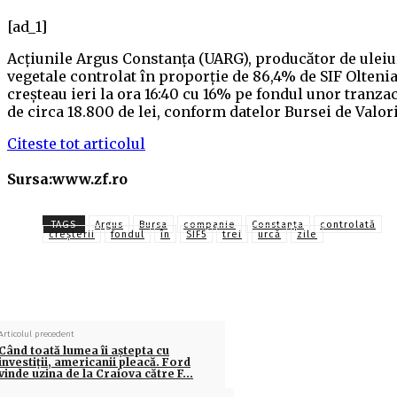
[ad_1]
Acţiunile Argus Constanţa (UARG), producător de uleiu
vegetale controlat în proporţie de 86,4% de SIF Oltenia
creşteau ieri la ora 16:40 cu 16% pe fondul unor tranzac
de circa 18.800 de lei, conform datelor Bursei de Valor
Citeste tot articolul
Sursa:www.zf.ro
TAGS
Argus
Bursa
companie
Constanţa
controlată
creșterii
fondul
în
SIF5
trei
urcă
zile
Articolul precedent
Când toată lumea îi aştepta cu
investiţii, americanii pleacă. Ford
vinde uzina de la Craiova către F…