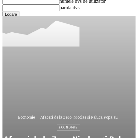
numele dvs de utilizator
parola dvs
Ați uitat parola? obține ajutor
Recuperare parola
Recuperați-vă parola
adresa dvs de email
O parola va fi trimisă pe adresa dvs de email.
Economie
Afaceri de la Zero. Nicolae şi Raluca Popa au...
ECONOMIE