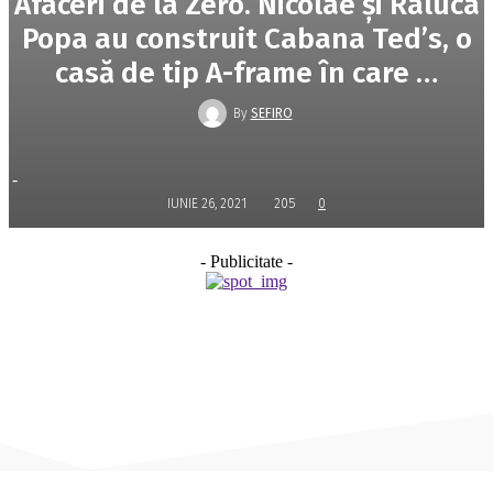
Afaceri de la Zero. Nicolae şi Raluca
Popa au construit Cabana Ted’s, o
casă de tip A-frame în care …
By
SEFIRO
-
IUNIE 26, 2021
205
0
- Publicitate -