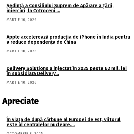
Şedinţă a Consiliului Suprem de Apărare a Ţării,
miercuri, la Cotroceni….
MARTIE 10, 2026
Apple accelerează producția de iPhone în India pentru
a reduce dependența de China
MARTIE 10, 2026
Delivery Solutions a injectat în 2025 peste 62 mil. lei
în subsidiara Delivery…
MARTIE 10, 2026
Apreciate
În viaţa de după cărbune al Europei de Est, viitorul
este al centralelor nucleare….
OCTOMBRIE 8, 2025