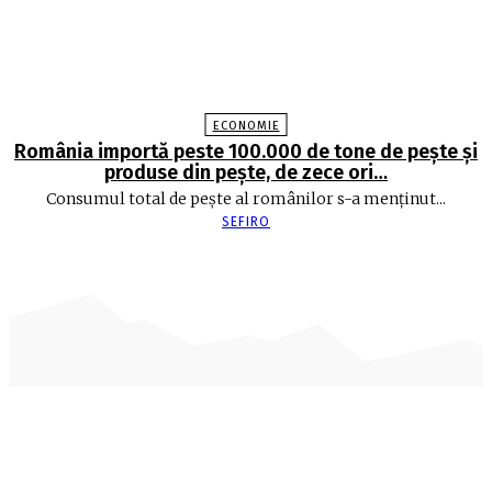
ECONOMIE
România importă peste 100.000 de tone de peşte şi
produse din peşte, de zece ori…
Consumul total de peşte al ro­mâ­nilor s-a menţinut...
SEFIRO