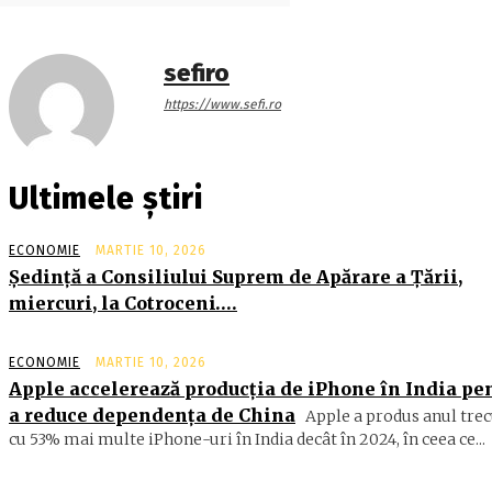
sefiro
https://www.sefi.ro
Ultimele știri
ECONOMIE
MARTIE 10, 2026
Şedinţă a Consiliului Suprem de Apărare a Ţării,
miercuri, la Cotroceni….
ECONOMIE
MARTIE 10, 2026
Apple accelerează producția de iPhone în India pe
a reduce dependența de China
Apple a produs anul trec
cu 53% mai multe iPhone-uri în India decât în 2024, în ceea ce...