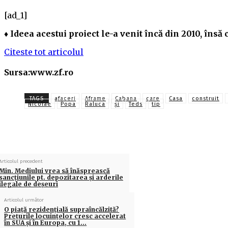
[ad_1]
♦ Ideea acestui proiect le-a venit încă din 2010, însă 
Citeste tot articolul
Sursa:www.zf.ro
TAGS
afaceri
Aframe
Cabana
care
Casa
construit
Nicolae
Popa
Raluca
și
Teds
tip
Articolul precedent
Min. Mediului vrea să înăsprească
sancţiunile pt. depozitarea şi arderile
ilegale de deşeuri
Articolul următor
O piaţă rezidenţială supraîncălzită?
Preţurile locuinţelor cresc accelerat
în SUA şi în Europa, cu 1…