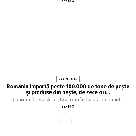
SEFIRO
ECONOMIE
România importă peste 100.000 de tone de peşte
şi produse din peşte, de zece ori…
Consumul total de peşte al ro­mâ­nilor s-a menţinut...
SEFIRO