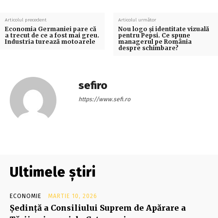
Articolul precedent
Articolul următor
Economia Germaniei pare că
Nou logo și identitate vizuală
a trecut de ce a fost mai greu.
pentru Pepsi. Ce spune
Industria turează motoarele
managerul pe România
despre schimbare?
sefiro
https://www.sefi.ro
Ultimele știri
ECONOMIE
MARTIE 10, 2026
Şedinţă a Consiliului Suprem de Apărare a