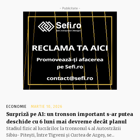
- Publicitate -
ECONOMIE
MARTIE 10, 2026
Surpriză pe A1: un tronson important s-ar putea
deschide cu 6 luni mai devreme decât planul
Stadiul fizic al lucrărilor la tronsonul 4 al Autostrăzii
Sibiu- Piteşti, între Tigveni şi Curtea de Argeş, se...