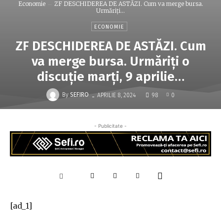
Economie
ZF DESCHIDEREA DE ASTĂZI. Cum va merge bursa.
Urmăriţi...
ECONOMIE
ZF DESCHIDEREA DE ASTĂZI. Cum
va merge bursa. Urmăriţi o
discuţie marţi, 9 aprilie…
-
By
SEFIRO
APRILIE 8, 2024
98
0
- Publicitate -
[ad_1]