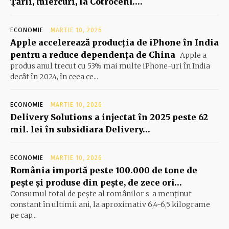
Ţării, miercuri, la Cotroceni….
ECONOMIE
MARTIE 10, 2026
Apple accelerează producția de iPhone în India
pentru a reduce dependența de China
Apple a
produs anul trecut cu 53% mai multe iPhone-uri în India
decât în 2024, în ceea ce...
ECONOMIE
MARTIE 10, 2026
Delivery Solutions a injectat în 2025 peste 62
mil. lei în subsidiara Delivery…
ECONOMIE
MARTIE 10, 2026
România importă peste 100.000 de tone de
peşte şi produse din peşte, de zece ori…
Consumul total de peşte al ro­mâ­nilor s-a menţinut
constant în ul­timii ani, la aproximativ 6,4-6,5 ki­lograme
pe cap...