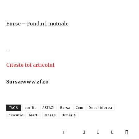
Burse – Fonduri mutuale
…
Citeste tot articolul
Sursa:www.zf.ro
TAGS
aprilie
ASTĂZI
Bursa
Cum
Deschiderea
discuţie
Marţi
merge
Urmăriţi