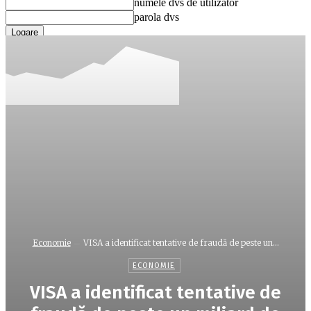
numele dvs de utilizator
parola dvs
Ați uitat parola? obține ajutor
Recuperare parola
Recuperați-vă parola
adresa dvs de email
O parola va fi trimisă pe adresa dvs de email.
Economie
VISA a identificat tentative de fraudă de peste un...
ECONOMIE
VISA a identificat tentative de