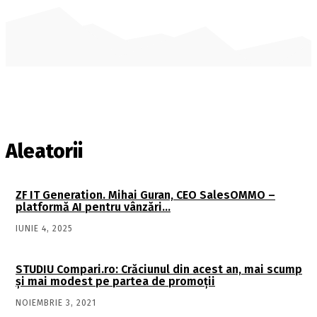
Aleatorii
ZF IT Generation. Mihai Guran, CEO SalesOMMO –
platformă AI pentru vânzări…
IUNIE 4, 2025
STUDIU Compari.ro: Crăciunul din acest an, mai scump
și mai modest pe partea de promoții
NOIEMBRIE 3, 2021