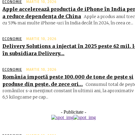
ECONOMIE
MARTIE 10, 2026
Apple accelerează producția de iPhone în India pe
a reduce dependența de China
Apple a produs anul trec
cu 53% mai multe iPhone-uri în India decât în 2024, în ceea ce...
ECONOMIE
MARTIE 10, 2026
Delivery Solutions a injectat în 2025 peste 62 mil. l
în subsidiara Delivery…
ECONOMIE
MARTIE 10, 2026
România importă peste 100.000 de tone de peşte şi
produse din peşte, de zece ori…
Consumul total de peşte
ro­mâ­nilor s-a menţinut constant în ul­timii ani, la aproximativ 
6,5 ki­lograme pe cap...
- Publicitate -