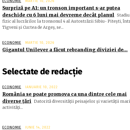
ECONOMIE
MARTIE 10, 2026
Surpriză pe A1: un tronson important s-ar putea
deschide cu 6 luni mai devreme decât planul
Stadiu
fizic al lucrărilor la tronsonul 4 al Autostrăzii Sibiu- Piteşti, înt
Tigveni şi Curtea de Argeş, se...
ECONOMIE
MARTIE 10, 2026
Gigantul Unilever a făcut rebranding diviziei de…
Selectate de redacție
ECONOMIE
IANUARIE 10, 2022
România se poate promova ca una dintre cele mai
diverse ţări
Datorită diversităţii peisajelor şi varietăţii mar
activităţi...
ECONOMIE
IUNIE 14, 2022