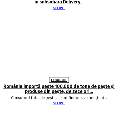
în subsidiara Delivery…
SEFIRO
ECONOMIE
România importă peste 100.000 de tone de peşte şi
produse din peşte, de zece ori…
Consumul total de peşte al ro­mâ­nilor s-a menţinut...
SEFIRO