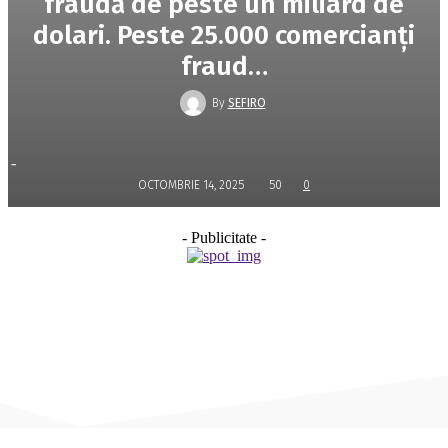
fraudă de peste un miliard de
dolari. Peste 25.000 comercianți
fraud…
By
SEFIRO
-
OCTOMBRIE 14, 2025
50
0
- Publicitate -