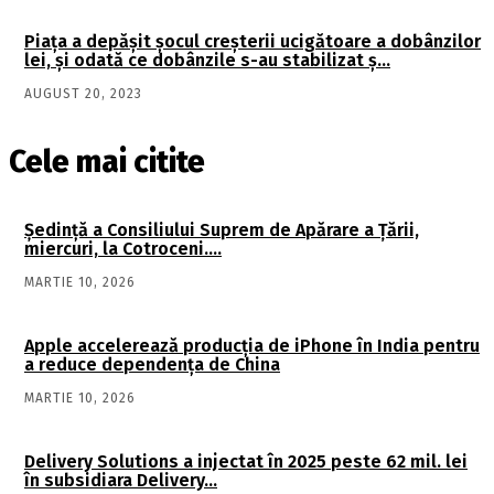
Piaţa a depăşit şocul creşterii ucigătoare a dobânzilor
lei, şi odată ce dobânzile s-au stabilizat ş…
AUGUST 20, 2023
Cele mai citite
Şedinţă a Consiliului Suprem de Apărare a Ţării,
miercuri, la Cotroceni….
MARTIE 10, 2026
Apple accelerează producția de iPhone în India pentru
a reduce dependența de China
MARTIE 10, 2026
Delivery Solutions a injectat în 2025 peste 62 mil. lei
în subsidiara Delivery…