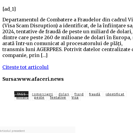
[ad_1]
Departamentul de Combatere a Fraudelor din cadrul V
(Visa Scam Disruption) a identificat, de la înființare sa
2024, tentative de fraudă de peste un miliard de dolari,
dintre care peste 260 de milioane de dolari în Europa, 
arată într-un comunicat al procesatorului de plăți,
transmis luni AGERPRES. Potrivit datelor centralizate 
companie, prin […]
Citeste tot articolul
Sursa:www.afaceri.news
TAGS
comercianți
dolari
fraud
fraudă
identificat
miliard
peste
Tentative
Visa
Articolul precedent