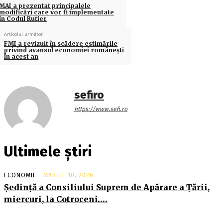
MAI a prezentat principalele
modificări care vor fi implementate
în Codul Rutier
Articolul următor
FMI a revizuit în scădere estimările
privind avansul economiei românești
în acest an
sefiro
https://www.sefi.ro
Ultimele știri
ECONOMIE
MARTIE 10, 2026
Şedinţă a Consiliului Suprem de Apărare a Ţării,
miercuri, la Cotroceni….