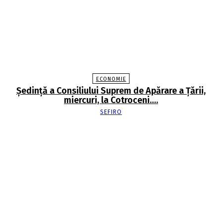
ECONOMIE
Şedinţă a Consiliului Suprem de Apărare a Ţării,
miercuri, la Cotroceni….
SEFIRO