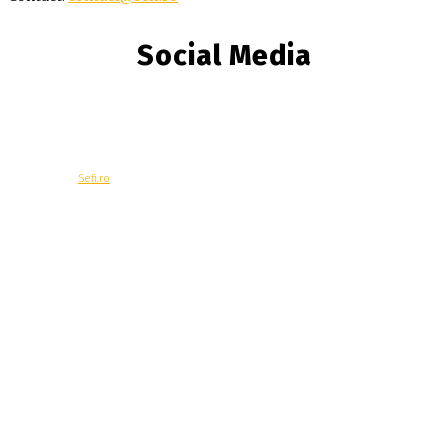
Social Media
© Copyright -
Sefi.ro
Economie
Contacteaza-ne