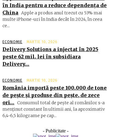
în India pentru a reduce dependența de
China
Apple a produs anul trecut cu 53% mai
multe iPhone-uri în India decât în 2024, în ceea
ce...
ECONOMIE
MARTIE 10, 2026
Delivery Solutions a injectat în 2025
peste 62 mil. lei în subsidiara
Delivery…
ECONOMIE
MARTIE 10, 2026
România importă peste 100.000 de tone
de peşte şi produse din peşte, de zece
ori…
Consumul total de peşte al ro­mâ­nilor s-a
menţinut constant în ul­timii ani, la aproximativ
6,4-6,5 ki­lograme pe cap...
- Publicitate -