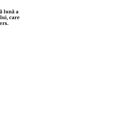
ă lună a
lui, care
ers.