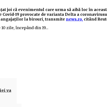
at joi că evenimentul care urma să aibă loc în aceast
de Covid-19 provocate de varianta Delta a coronavirusu
 angajaţilor la birouri, transmite
news.ro,
citând Reut
 10 zile, începând din 19…
Acțiune
iei va