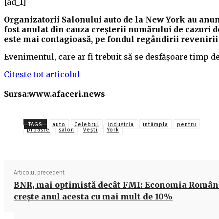
[ad_1]
Organizatorii Salonului auto de la New York au anunţ
fost anulat din cauza creşterii numărului de cazuri 
este mai contagioasă, pe fondul regândirii revenirii
Evenimentul, care ar fi trebuit să se desfăşoare timp de
Citeste tot articolul
Sursa:www.afaceri.news
TAGS
auto
Celebrul
industria
întâmpla
pentru
proaste
salon
Vești
York
Articolul precedent
BNR, mai optimistă decât FMI: Economia Român
crește anul acesta cu mai mult de 10%