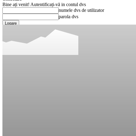
Bine ați venit! Autentificați-vă in contul dvs
numele dvs de utilizator
parola dvs
Ați uitat parola? obține ajutor
Recuperare parola
Recuperați-vă parola
adresa dvs de email
O parola va fi trimisă pe adresa dvs de email.