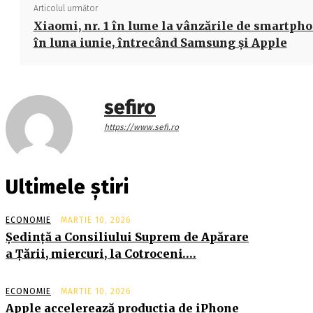
Articolul următor
Xiaomi, nr. 1 în lume la vânzările de smartpho
în luna iunie, întrecând Samsung și Apple
sefiro
https://www.sefi.ro
Ultimele știri
ECONOMIE
MARTIE 10, 2026
Şedinţă a Consiliului Suprem de Apărare
a Ţării, miercuri, la Cotroceni….
ECONOMIE
MARTIE 10, 2026
Apple accelerează producția de iPhone