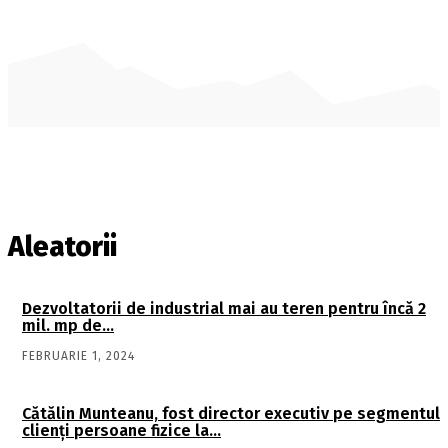
Aleatorii
Dezvoltatorii de industrial mai au teren pentru încă 2
mil. mp de…
FEBRUARIE 1, 2024
Cătălin Munteanu, fost director executiv pe segmentul
clienţi persoane fizice la…