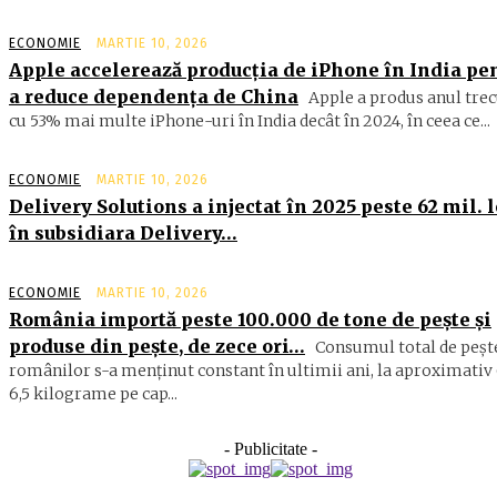
ECONOMIE
MARTIE 10, 2026
Apple accelerează producția de iPhone în India pe
a reduce dependența de China
Apple a produs anul trec
cu 53% mai multe iPhone-uri în India decât în 2024, în ceea ce...
ECONOMIE
MARTIE 10, 2026
Delivery Solutions a injectat în 2025 peste 62 mil. l
în subsidiara Delivery…
ECONOMIE
MARTIE 10, 2026
România importă peste 100.000 de tone de peşte şi
produse din peşte, de zece ori…
Consumul total de peşte
ro­mâ­nilor s-a menţinut constant în ul­timii ani, la aproximativ 
6,5 ki­lograme pe cap...
- Publicitate -