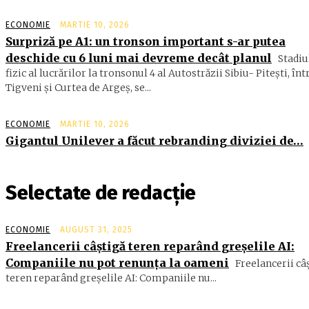
ECONOMIE
MARTIE 10, 2026
Surpriză pe A1: un tronson important s-ar putea
deschide cu 6 luni mai devreme decât planul
Stadiu
fizic al lucrărilor la tronsonul 4 al Autostrăzii Sibiu- Piteşti, înt
Tigveni şi Curtea de Argeş, se...
ECONOMIE
MARTIE 10, 2026
Gigantul Unilever a făcut rebranding diviziei de…
Selectate de redacție
ECONOMIE
AUGUST 31, 2025
Freelancerii câştigă teren reparând greşelile AI:
Companiile nu pot renunţa la oameni
Freelancerii câ
teren reparând greşelile AI: Companiile nu...