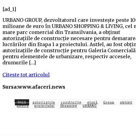
[ad_1]
URBANO GROUP, dezvoltatorul care investește peste 10
milioane de euro în URBANO SHOPPING & LIVING, cel 
mare parc comercial din Transilvania, a obținut
autorizațiile de construcție necesare pentru demarare
lucrărilor din Etapa 1 a proiectului. Astfel, au fost obți
autorizațiile de construcție pentru Galeria Comercială
pentru elementele de urbanizare, respectiv accesele,
drumurile […]
Citeste tot articolul
Sursa:www.afaceri.news
TAGS
autorizaţiile
construcţie
etapă
Group
obținit
pentru
proiectului
Shopping
URBANO