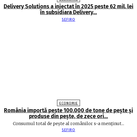
Delivery Solutions a injectat în 2025 peste 62 mil. lei
în subsidiara Delivery…
SEFIRO
ECONOMIE
România importă peste 100.000 de tone de peşte şi
produse din peşte, de zece ori…
Consumul total de peşte al ro­mâ­nilor s-a menţinut...
SEFIRO