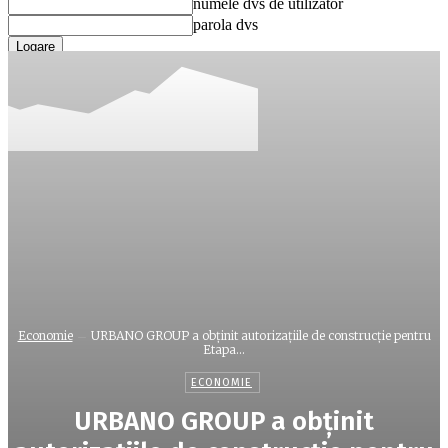
numele dvs de utilizator
parola dvs
Ați uitat parola? obține ajutor
Recuperare parola
Recuperați-vă parola
adresa dvs de email
O parola va fi trimisă pe adresa dvs de email.
Economie
URBANO GROUP a obținit autorizațiile de construcție pentru
Etapa...
ECONOMIE
URBANO GROUP a obținit