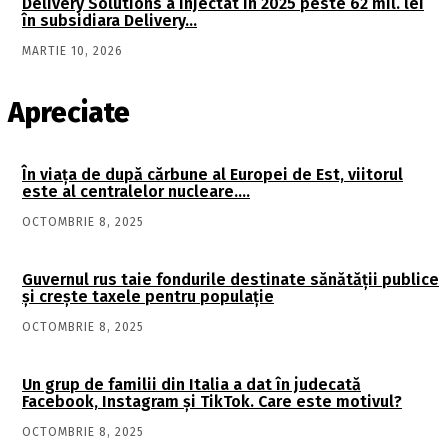
Delivery Solutions a injectat în 2025 peste 62 mil. lei
în subsidiara Delivery…
MARTIE 10, 2026
Apreciate
În viaţa de după cărbune al Europei de Est, viitorul
este al centralelor nucleare….
OCTOMBRIE 8, 2025
Guvernul rus taie fondurile destinate sănătății publice
și crește taxele pentru populație
OCTOMBRIE 8, 2025
Un grup de familii din Italia a dat în judecată
Facebook, Instagram și TikTok. Care este motivul?
OCTOMBRIE 8, 2025