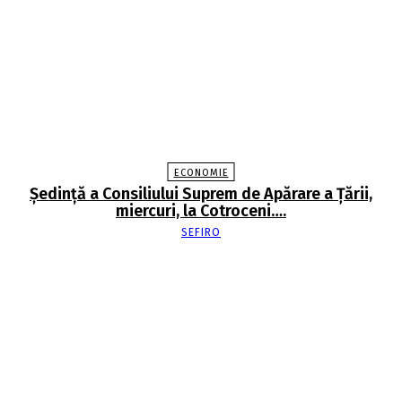
ECONOMIE
Şedinţă a Consiliului Suprem de Apărare a Ţării,
miercuri, la Cotroceni….
SEFIRO