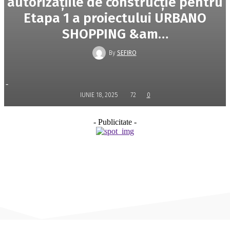
autorizațiile de construcție pentru
Etapa 1 a proiectului URBANO
SHOPPING &am…
By
SEFIRO
-
IUNIE 18, 2025
72
0
- Publicitate -