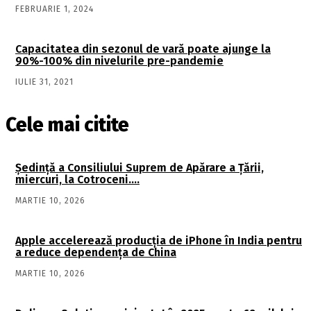
FEBRUARIE 1, 2024
Capacitatea din sezonul de vară poate ajunge la
90%-100% din nivelurile pre-pandemie
IULIE 31, 2021
Cele mai citite
Şedinţă a Consiliului Suprem de Apărare a Ţării,
miercuri, la Cotroceni….
MARTIE 10, 2026
Apple accelerează producția de iPhone în India pentru
a reduce dependența de China
MARTIE 10, 2026