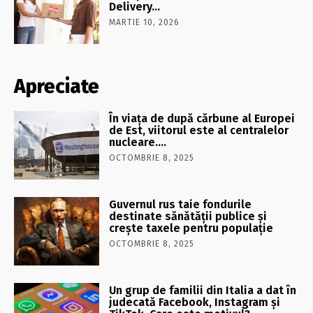
Delivery…
MARTIE 10, 2026
Apreciate
În viaţa de după cărbune al Europei
de Est, viitorul este al centralelor
nucleare….
OCTOMBRIE 8, 2025
Guvernul rus taie fondurile
destinate sănătății publice și
crește taxele pentru populație
OCTOMBRIE 8, 2025
Un grup de familii din Italia a dat în
judecată Facebook, Instagram și