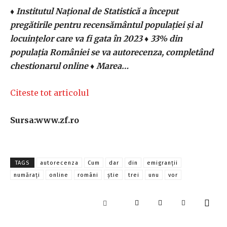
♦ Institutul Naţional de Statistică a început
pregătirile pentru recensământul populaţiei şi al
locuinţelor care va fi gata în 2023 ♦ 33% din
populaţia României se va autorecenza, completând
chestionarul online ♦ Marea…
Citeste tot articolul
Sursa:www.zf.ro
TAGS
autorecenza
Cum
dar
din
emigranţii
număraţi
online
români
ştie
trei
unu
vor