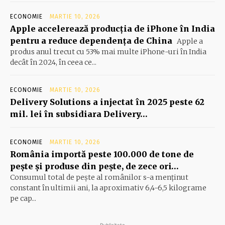
ECONOMIE
MARTIE 10, 2026
Apple accelerează producția de iPhone în India
pentru a reduce dependența de China
Apple a
produs anul trecut cu 53% mai multe iPhone-uri în India
decât în 2024, în ceea ce...
ECONOMIE
MARTIE 10, 2026
Delivery Solutions a injectat în 2025 peste 62
mil. lei în subsidiara Delivery…
ECONOMIE
MARTIE 10, 2026
România importă peste 100.000 de tone de
peşte şi produse din peşte, de zece ori…
Consumul total de peşte al ro­mâ­nilor s-a menţinut
constant în ul­timii ani, la aproximativ 6,4-6,5 ki­lograme
pe cap...
- Publicitate -