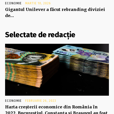
ECONOMIE
MARTIE 10, 2026
Gigantul Unilever a făcut rebranding diviziei
de…
Selectate de redacție
ECONOMIE
FEBRUARIE 26, 2023
Harta creşterii economice din România în
2022. Bucureştiul, Constanţa şi Braşovul au fost