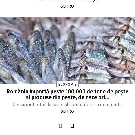
SEFIRO
ECONOMIE
România importă peste 100.000 de tone de peşte
şi produse din peşte, de zece ori…
Consumul total de peşte al ro­mâ­nilor s-a menţinut...
SEFIRO