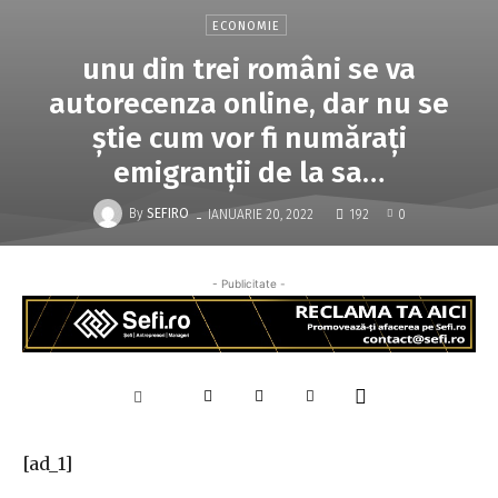
ECONOMIE
unu din trei români se va
autorecenza online, dar nu se
ştie cum vor fi număraţi
emigranţii de la sa…
-
By
SEFIRO
IANUARIE 20, 2022
192
0
- Publicitate -
[ad_1]