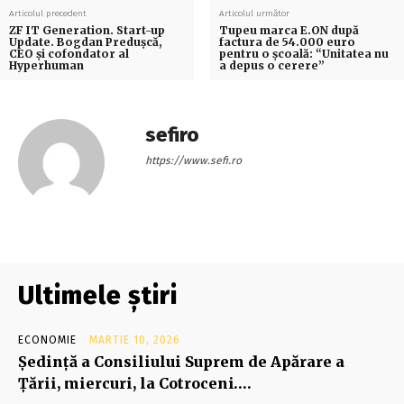
Articolul precedent
Articolul următor
ZF IT Generation. Start-up
Tupeu marca E.ON după
Update. Bogdan Preduşcă,
factura de 54.000 euro
CEO şi cofondator al
pentru o școală: “Unitatea nu
Hyperhuman
a depus o cerere”
sefiro
https://www.sefi.ro
Ultimele știri
ECONOMIE
MARTIE 10, 2026
Şedinţă a Consiliului Suprem de Apărare a
Ţării, miercuri, la Cotroceni….