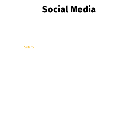
Social Media
© Copyright -
Sefi.ro
Economie
Contacteaza-ne