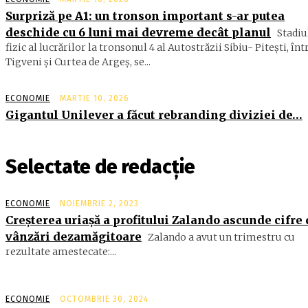
Surpriză pe A1: un tronson important s-ar putea
deschide cu 6 luni mai devreme decât planul
Stadiu
fizic al lucrărilor la tronsonul 4 al Autostrăzii Sibiu- Piteşti, înt
Tigveni şi Curtea de Argeş, se...
ECONOMIE
MARTIE 10, 2026
Gigantul Unilever a făcut rebranding diviziei de…
Selectate de redacție
ECONOMIE
NOIEMBRIE 2, 2023
Creșterea uriașă a profitului Zalando ascunde cifre
vânzări dezamăgitoare
Zalando a avut un trimestru cu
rezultate amestecate:...
ECONOMIE
OCTOMBRIE 30, 2024