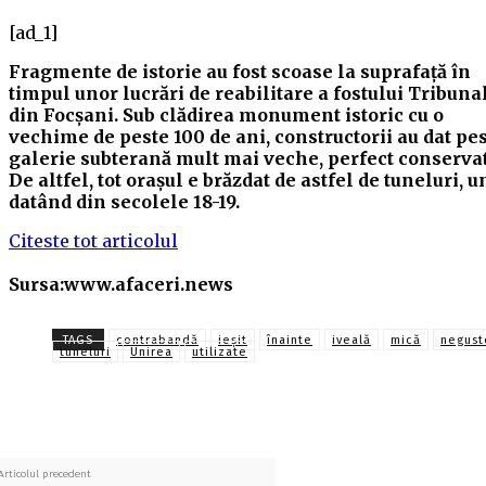
[ad_1]
Fragmente de istorie au fost scoase la suprafaţă în
timpul unor lucrări de reabilitare a fostului Tribuna
din Focşani. Sub clădirea monument istoric cu o
vechime de peste 100 de ani, constructorii au dat pes
galerie subterană mult mai veche, perfect conservat
De altfel, tot orașul e brăzdat de astfel de tuneluri, 
datând din secolele 18-19.
Citeste tot articolul
Sursa:www.afaceri.news
TAGS
contrabandă
ieşit
înainte
iveală
mică
negust
tuneluri
Unirea
utilizate
Articolul precedent