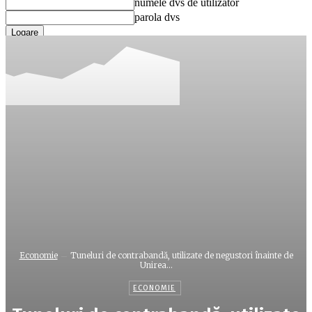
numele dvs de utilizator
parola dvs
Ați uitat parola? obține ajutor
Recuperare parola
Recuperați-vă parola
adresa dvs de email
O parola va fi trimisă pe adresa dvs de email.
Economie
Tuneluri de contrabandă, utilizate de negustori înainte de
Unirea...
ECONOMIE