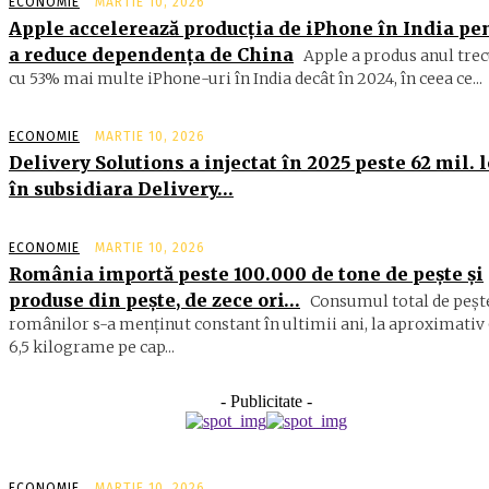
ECONOMIE
MARTIE 10, 2026
Apple accelerează producția de iPhone în India pe
a reduce dependența de China
Apple a produs anul trec
cu 53% mai multe iPhone-uri în India decât în 2024, în ceea ce...
ECONOMIE
MARTIE 10, 2026
Delivery Solutions a injectat în 2025 peste 62 mil. l
în subsidiara Delivery…
ECONOMIE
MARTIE 10, 2026
România importă peste 100.000 de tone de peşte şi
produse din peşte, de zece ori…
Consumul total de peşte
ro­mâ­nilor s-a menţinut constant în ul­timii ani, la aproximativ 
6,5 ki­lograme pe cap...
- Publicitate -
ECONOMIE
MARTIE 10, 2026