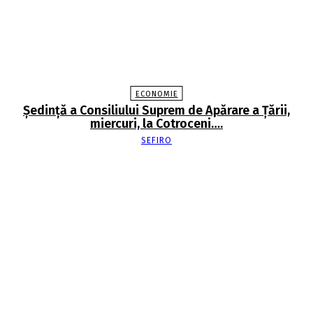
ECONOMIE
Şedinţă a Consiliului Suprem de Apărare a Ţării,
miercuri, la Cotroceni….
SEFIRO