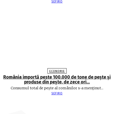
SEFIRO
ECONOMIE
România importă peste 100.000 de tone de peşte şi
produse din peşte, de zece ori…
Consumul total de peşte al ro­mâ­nilor s-a menţinut...
SEFIRO