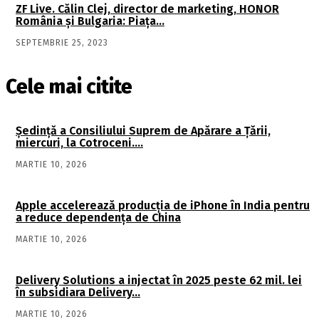
ZF Live. Călin Clej, director de marketing, HONOR
România şi Bulgaria: Piaţa…
SEPTEMBRIE 25, 2023
Cele mai citite
Şedinţă a Consiliului Suprem de Apărare a Ţării,
miercuri, la Cotroceni….
MARTIE 10, 2026
Apple accelerează producția de iPhone în India pentru
a reduce dependența de China
MARTIE 10, 2026
Delivery Solutions a injectat în 2025 peste 62 mil. lei
în subsidiara Delivery…
MARTIE 10, 2026