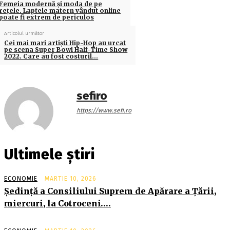
Femeia modernă și moda de pe
rețele. Laptele matern vândut online
poate fi extrem de periculos
Articolul următor
Cei mai mari artişti Hip-Hop au urcat
pe scena Super Bowl Half-Time Show
2022. Care au fost costuril…
sefiro
https://www.sefi.ro
Ultimele știri
ECONOMIE
MARTIE 10, 2026
Şedinţă a Consiliului Suprem de Apărare a Ţării,
miercuri, la Cotroceni….