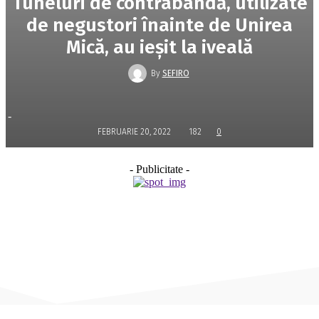
Tuneluri de contrabandă, utilizate
de negustori înainte de Unirea
Mică, au ieșit la iveală
By
SEFIRO
-
FEBRUARIE 20, 2022
182
0
- Publicitate -