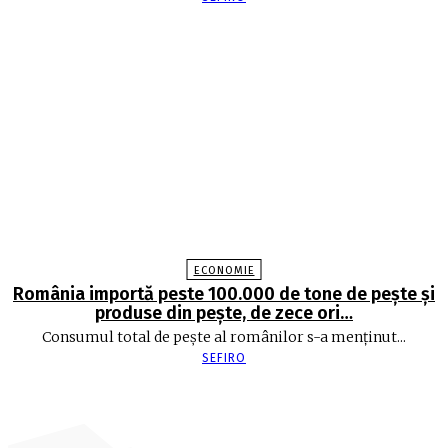
ECONOMIE
România importă peste 100.000 de tone de peşte şi
produse din peşte, de zece ori…
Consumul total de peşte al ro­mâ­nilor s-a menţinut...
SEFIRO