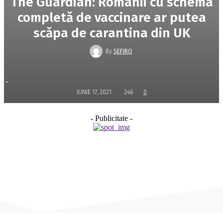
The Guardian: Românii cu schema
completă de vaccinare ar putea
scăpa de carantina din UK
By
SEFIRO
-
IUNIE 17, 2021
246
0
- Publicitate -