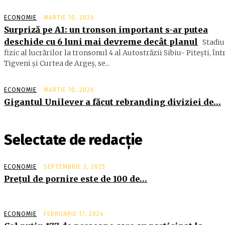
ECONOMIE
MARTIE 10, 2026
Surpriză pe A1: un tronson important s-ar putea
deschide cu 6 luni mai devreme decât planul
Stadiu
fizic al lucrărilor la tronsonul 4 al Autostrăzii Sibiu- Piteşti, înt
Tigveni şi Curtea de Argeş, se...
ECONOMIE
MARTIE 10, 2026
Gigantul Unilever a făcut rebranding diviziei de…
Selectate de redacție
ECONOMIE
SEPTEMBRIE 2, 2025
Preţul de pornire este de 100 de…
ECONOMIE
FEBRUARIE 17, 2024