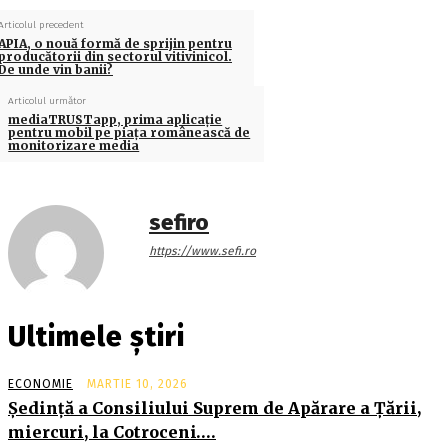
Articolul precedent
APIA, o nouă formă de sprijin pentru
producătorii din sectorul vitivinicol.
De unde vin banii?
Articolul următor
mediaTRUSTapp, prima aplicaţie
pentru mobil pe piaţa românească de
monitorizare media
sefiro
https://www.sefi.ro
Ultimele știri
ECONOMIE
MARTIE 10, 2026
Şedinţă a Consiliului Suprem de Apărare a Ţării,
miercuri, la Cotroceni….