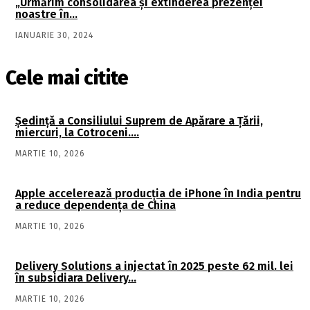
„Urmărim consolidarea şi extinderea prezenţei
noastre în…
IANUARIE 30, 2024
Cele mai citite
Şedinţă a Consiliului Suprem de Apărare a Ţării,
miercuri, la Cotroceni….
MARTIE 10, 2026
Apple accelerează producția de iPhone în India pentru
a reduce dependența de China
MARTIE 10, 2026
Delivery Solutions a injectat în 2025 peste 62 mil. lei
în subsidiara Delivery…
MARTIE 10, 2026