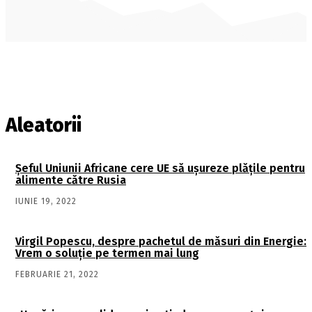
Aleatorii
Șeful Uniunii Africane cere UE să ușureze plățile pentru
alimente către Rusia
IUNIE 19, 2022
Virgil Popescu, despre pachetul de măsuri din Energie:
Vrem o soluţie pe termen mai lung
FEBRUARIE 21, 2022