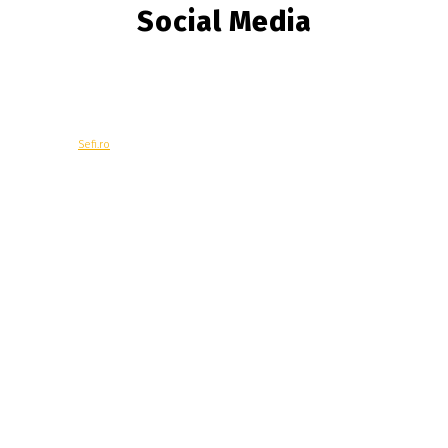
Social Media
© Copyright -
Sefi.ro
Economie
Contacteaza-ne