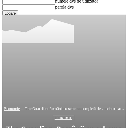
numele dvs de utilizator
parola dvs
Ați uitat parola? obține ajutor
Recuperare parola
Recuperați-vă parola
adresa dvs de email
O parola va fi trimisă pe adresa dvs de email.
Economie
The Guardian: Românii cu schema completă de vaccinare ar...
ECONOMIE