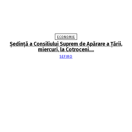
ECONOMIE
Şedinţă a Consiliului Suprem de Apărare a Ţării,
miercuri, la Cotroceni….
SEFIRO