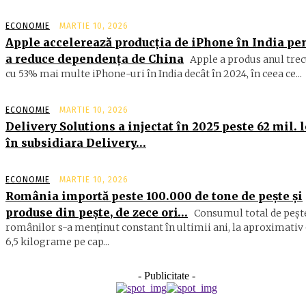
ECONOMIE
MARTIE 10, 2026
Apple accelerează producția de iPhone în India pe
a reduce dependența de China
Apple a produs anul trec
cu 53% mai multe iPhone-uri în India decât în 2024, în ceea ce...
ECONOMIE
MARTIE 10, 2026
Delivery Solutions a injectat în 2025 peste 62 mil. l
în subsidiara Delivery…
ECONOMIE
MARTIE 10, 2026
România importă peste 100.000 de tone de peşte şi
produse din peşte, de zece ori…
Consumul total de peşte
ro­mâ­nilor s-a menţinut constant în ul­timii ani, la aproximativ 
6,5 ki­lograme pe cap...
- Publicitate -