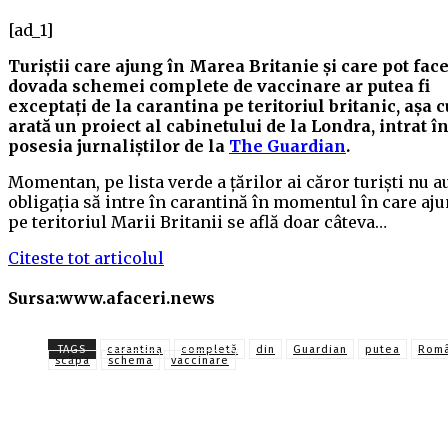
[ad_1]
Turiștii care ajung în Marea Britanie și care pot fac
dovada schemei complete de vaccinare ar putea fi
exceptați de la carantina pe teritoriul britanic, așa 
arată un proiect al cabinetului de la Londra, intrat î
posesia jurnaliștilor de la
The Guardian
.
Momentan, pe lista verde a țărilor ai căror turiști nu a
obligația să intre în carantină în momentul în care aj
pe teritoriul Marii Britanii se află doar câteva…
Citeste tot articolul
Sursa:www.afaceri.news
TAGS
carantina
completă
din
Guardian
putea
Româ
scăpa
schema
vaccinare