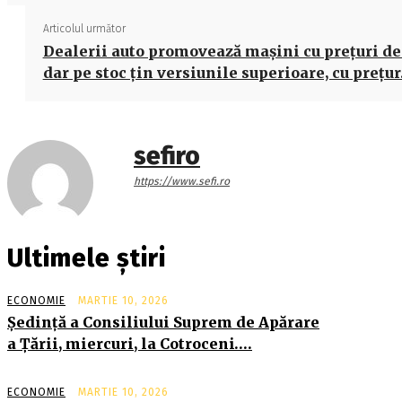
Articolul următor
Dealerii auto promovează maşini cu preţuri de
dar pe stoc ţin versiunile superioare, cu preţu
sefiro
https://www.sefi.ro
Ultimele știri
ECONOMIE
MARTIE 10, 2026
Şedinţă a Consiliului Suprem de Apărare
a Ţării, miercuri, la Cotroceni….
ECONOMIE
MARTIE 10, 2026