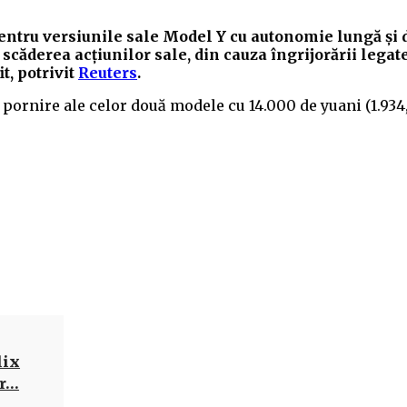
 pentru versiunile sale Model Y cu autonomie lungă și 
scăderea acțiunilor sale, din cauza îngrijorării legate
t, potrivit
Reuters
.
pornire ale celor două modele cu 14.000 de yuani (1.934,
Acțiune
lix
ur…