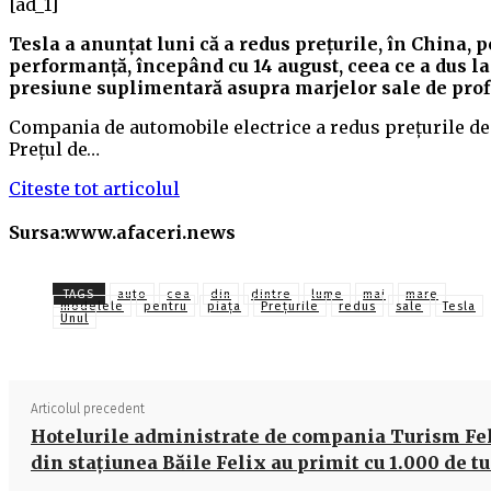
[ad_1]
Tesla a anunțat luni că a redus prețurile, în China,
performanță, începând cu 14 august, ceea ce a dus la 
presiune suplimentară asupra marjelor sale de profi
Compania de automobile electrice a redus prețurile de 
Prețul de…
Citeste tot articolul
Sursa:www.afaceri.news
TAGS
auto
cea
din
dintre
lume
mai
mare
modelele
pentru
piața
Preţurile
redus
sale
Tesla
Unul
Articolul precedent
Hotelurile administrate de compania Turism Fe
din staţiunea Băile Felix au primit cu 1.000 de t