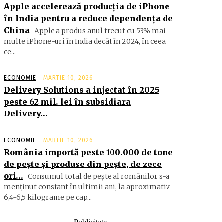
Apple accelerează producția de iPhone
în India pentru a reduce dependența de
China
Apple a produs anul trecut cu 53% mai
multe iPhone-uri în India decât în 2024, în ceea
ce...
ECONOMIE
MARTIE 10, 2026
Delivery Solutions a injectat în 2025
peste 62 mil. lei în subsidiara
Delivery…
ECONOMIE
MARTIE 10, 2026
România importă peste 100.000 de tone
de peşte şi produse din peşte, de zece
ori…
Consumul total de peşte al ro­mâ­nilor s-a
menţinut constant în ul­timii ani, la aproximativ
6,4-6,5 ki­lograme pe cap...
- Publicitate -