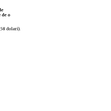
de
 de o
58 dolari).