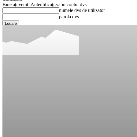
Bine ați venit! Autentificați-vă in contul dvs
numele dvs de utilizator
parola dvs
Ați uitat parola? obține ajutor
Recuperare parola
Recuperați-vă parola
adresa dvs de email
O parola va fi trimisă pe adresa dvs de email.