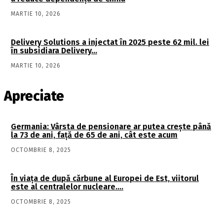
MARTIE 10, 2026
Delivery Solutions a injectat în 2025 peste 62 mil. lei
în subsidiara Delivery…
MARTIE 10, 2026
Apreciate
Germania: Vârsta de pensionare ar putea crește până
la 73 de ani, față de 65 de ani, cât este acum
OCTOMBRIE 8, 2025
În viaţa de după cărbune al Europei de Est, viitorul
este al centralelor nucleare….
OCTOMBRIE 8, 2025