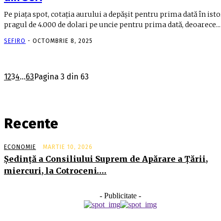
Pe piaţa spot, cotaţia aurului a depăşit pentru prima dată în isto
pragul de 4.000 de dolari pe uncie pentru prima dată, deoarece...
SEFIRO
-
OCTOMBRIE 8, 2025
1
2
3
4
...
63
Pagina 3 din 63
Recente
ECONOMIE
MARTIE 10, 2026
Şedinţă a Consiliului Suprem de Apărare a Ţării,
miercuri, la Cotroceni….
- Publicitate -