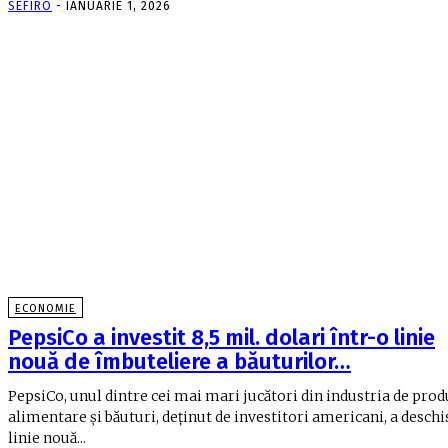
SEFIRO
-
IANUARIE 1, 2026
ECONOMIE
PepsiCo a investit 8,5 mil. dolari într-o linie
nouă de îmbuteliere a băuturilor…
PepsiCo, unul dintre cei mai mari jucători din industria de pro
ali­men­tare şi băuturi, deţinut de investi­tori americani, a deschi
linie nouă...