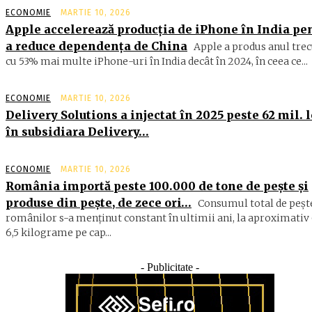
ECONOMIE
MARTIE 10, 2026
Apple accelerează producția de iPhone în India pe
a reduce dependența de China
Apple a produs anul trec
cu 53% mai multe iPhone-uri în India decât în 2024, în ceea ce...
ECONOMIE
MARTIE 10, 2026
Delivery Solutions a injectat în 2025 peste 62 mil. l
în subsidiara Delivery…
ECONOMIE
MARTIE 10, 2026
România importă peste 100.000 de tone de peşte şi
produse din peşte, de zece ori…
Consumul total de peşte
ro­mâ­nilor s-a menţinut constant în ul­timii ani, la aproximativ 
6,5 ki­lograme pe cap...
- Publicitate -