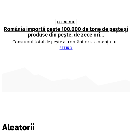
ECONOMIE
România importă peste 100.000 de tone de peşte şi
produse din peşte, de zece ori…
Consumul total de peşte al ro­mâ­nilor s-a menţinut...
SEFIRO
Aleatorii