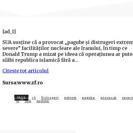
[ad_1]
SUA susţine că a provocat „pagube şi distrugeri extre
severe” facilităţilor nucleare ale Iranului, în timp ce
Donald Trump a mizat pe ideea că operaţiunea ar pute
slăbi republica islamică fără a…
Citeste tot articolul
Sursa:www.zf.ro
TAGS
că
Distrugeri
extrem
pagube
provocat
sever
și
SUA
susține