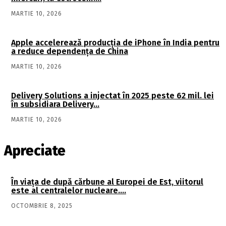
MARTIE 10, 2026
Apple accelerează producția de iPhone în India pentru
a reduce dependența de China
MARTIE 10, 2026
Delivery Solutions a injectat în 2025 peste 62 mil. lei
în subsidiara Delivery…
MARTIE 10, 2026
Apreciate
În viaţa de după cărbune al Europei de Est, viitorul
este al centralelor nucleare….
OCTOMBRIE 8, 2025