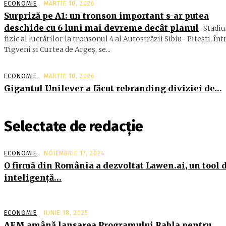
ECONOMIE
MARTIE 10, 2026
Surpriză pe A1: un tronson important s-ar putea
deschide cu 6 luni mai devreme decât planul
Stadiu
fizic al lucrărilor la tronsonul 4 al Autostrăzii Sibiu- Piteşti, înt
Tigveni şi Curtea de Argeş, se...
ECONOMIE
MARTIE 10, 2026
Gigantul Unilever a făcut rebranding diviziei de…
Selectate de redacție
ECONOMIE
NOIEMBRIE 17, 2024
O firmă din România a dezvoltat Lawen.ai, un tool 
inteligenţă…
ECONOMIE
IUNIE 18, 2025
AFM amână lansarea Programului Rabla pentru