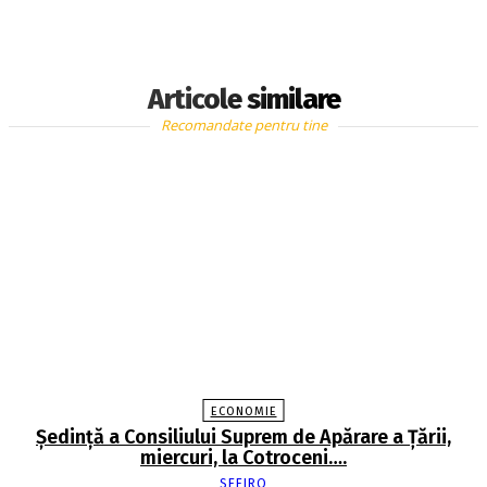
Articole similare
Recomandate pentru tine
ECONOMIE
Şedinţă a Consiliului Suprem de Apărare a Ţării,
miercuri, la Cotroceni….
SEFIRO