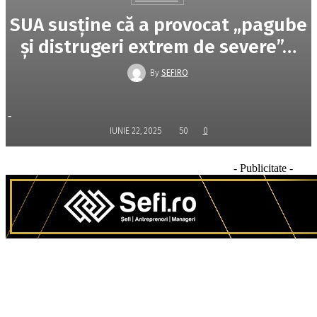
SUA susţine că a provocat „pagube
şi distrugeri extrem de severe”…
By
SEFIRO
-
IUNIE 22, 2025
50
0
- Publicitate -