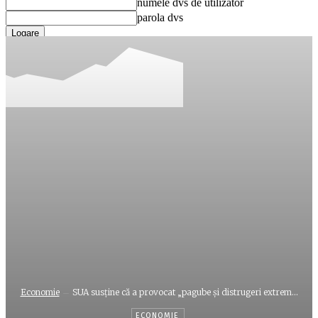
numele dvs de utilizator
parola dvs
Ați uitat parola? obține ajutor
Recuperare parola
Recuperați-vă parola
adresa dvs de email
O parola va fi trimisă pe adresa dvs de email.
Economie
SUA susţine că a provocat „pagube şi distrugeri extrem...
ECONOMIE