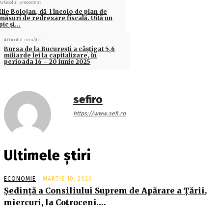
Articolul precedent
Ilie Bolojan, dă-l încolo de plan de
măsuri de redresare fiscală. Uită un
pic şi…
Articolul următor
Bursa de la Bucureşti a câştigat 5,6
miliarde lei la capitalizare, în
perioada 16 – 20 iunie 2025
sefiro
https://www.sefi.ro
Ultimele știri
ECONOMIE
MARTIE 10, 2026
Şedinţă a Consiliului Suprem de Apărare a Ţării,
miercuri, la Cotroceni….