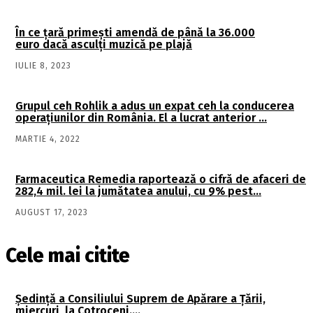
În ce țară primești amendă de până la 36.000
euro dacă asculți muzică pe plajă
IULIE 8, 2023
Grupul ceh Rohlik a adus un expat ceh la conducerea
operaţiunilor din România. El a lucrat anterior …
MARTIE 4, 2022
Farmaceutica Remedia raportează o cifră de afaceri de
282,4 mil. lei la jumătatea anului, cu 9% pest…
AUGUST 17, 2023
Cele mai citite
Şedinţă a Consiliului Suprem de Apărare a Ţării,
miercuri, la Cotroceni….