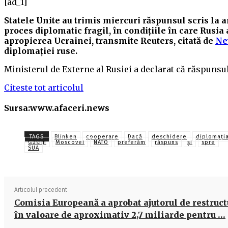
[ad_1]
Statele Unite au trimis miercuri răspunsul scris la a
proces diplomatic fragil, în condiţiile în care Rusia 
apropierea Ucrainei, transmite Reuters, citată de
Ne
diplomației ruse.
Ministerul de Externe al Rusiei a declarat că răspunsu
Citeste tot articolul
Sursa:www.afaceri.news
TAGS
Blinken
cooperare
Dacă
deschidere
diplomați
Găsim
Moscovei
NATO
preferăm
răspuns
și
spre
SUA
Articolul precedent
Comisia Europeană a aprobat ajutorul de restruc
în valoare de aproximativ 2,7 miliarde pentru …