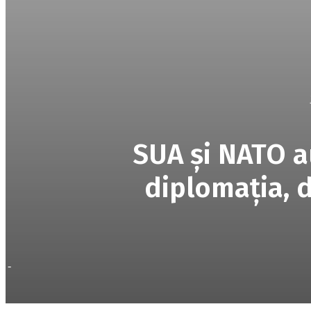
SUA și NATO a
diplomația, 
-