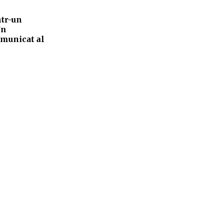
ntr-un
în
comunicat al