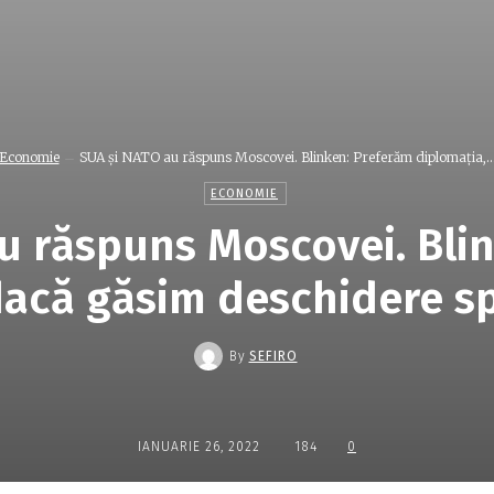
Economie
SUA și NATO au răspuns Moscovei. Blinken: Preferăm diplomația,..
ECONOMIE
u răspuns Moscovei. Bli
dacă găsim deschidere s
By
SEFIRO
IANUARIE 26, 2022
184
0