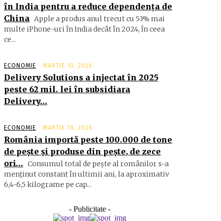
în India pentru a reduce dependența de
China
Apple a produs anul trecut cu 53% mai
multe iPhone-uri în India decât în 2024, în ceea
ce...
ECONOMIE
MARTIE 10, 2026
Delivery Solutions a injectat în 2025
peste 62 mil. lei în subsidiara
Delivery…
ECONOMIE
MARTIE 10, 2026
România importă peste 100.000 de tone
de peşte şi produse din peşte, de zece
ori…
Consumul total de peşte al ro­mâ­nilor s-a
menţinut constant în ul­timii ani, la aproximativ
6,4-6,5 ki­lograme pe cap...
- Publicitate -