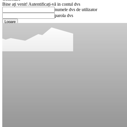
Bine ați venit! Autentificați-vă in contul dvs
numele dvs de utilizator
parola dvs
Ați uitat parola? obține ajutor
Recuperare parola
Recuperați-vă parola
adresa dvs de email
O parola va fi trimisă pe adresa dvs de email.