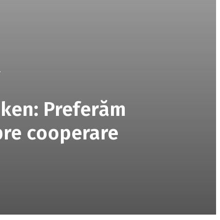
.
nken: Preferăm
pre cooperare