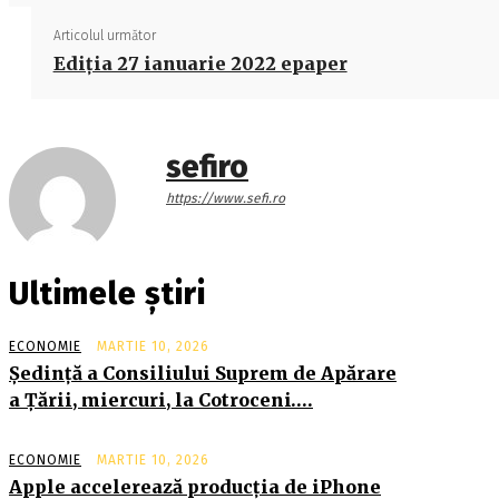
Articolul următor
Ediţia 27 ianuarie 2022 epaper
sefiro
https://www.sefi.ro
Ultimele știri
ECONOMIE
MARTIE 10, 2026
Şedinţă a Consiliului Suprem de Apărare
a Ţării, miercuri, la Cotroceni….
ECONOMIE
MARTIE 10, 2026
Apple accelerează producția de iPhone