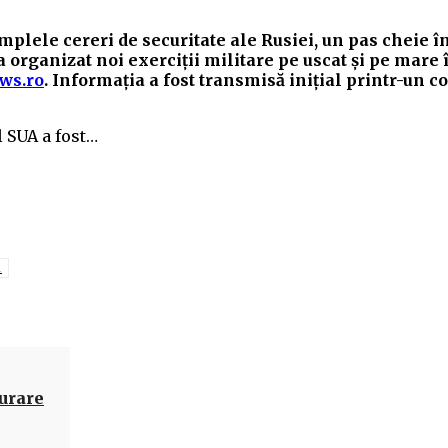
mplele cereri de securitate ale Rusiei, un pas cheie î
a organizat noi exerciţii militare pe uscat şi pe mare 
ws.ro
. Informația a fost transmisă inițial printr-un 
l SUA a fost…
a
Acțiune
turare