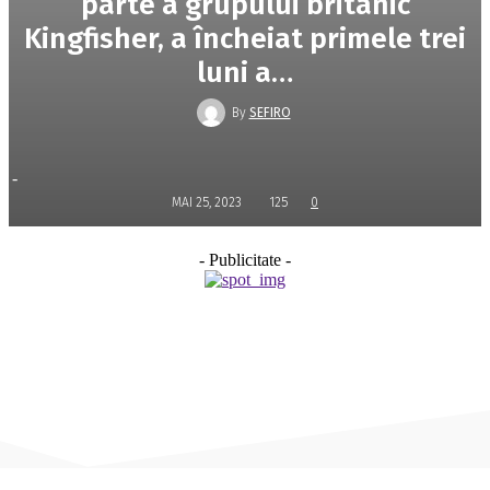
parte a grupului britanic
Kingfisher, a încheiat primele trei
luni a…
By
SEFIRO
-
MAI 25, 2023
125
0
- Publicitate -