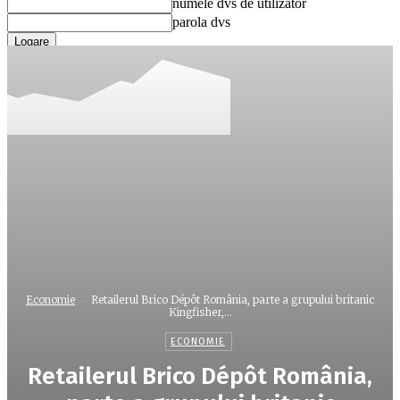
numele dvs de utilizator
parola dvs
Ați uitat parola? obține ajutor
Recuperare parola
Recuperați-vă parola
adresa dvs de email
O parola va fi trimisă pe adresa dvs de email.
Economie
Retailerul Brico Dépôt România, parte a grupului britanic
Kingfisher,...
ECONOMIE
Retailerul Brico Dépôt România,