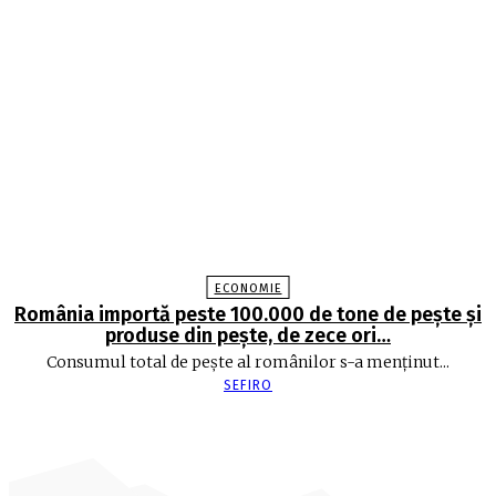
ECONOMIE
România importă peste 100.000 de tone de peşte şi
produse din peşte, de zece ori…
Consumul total de peşte al ro­mâ­nilor s-a menţinut...
SEFIRO