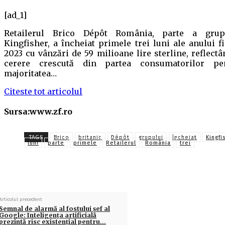
[ad_1]
Retailerul Brico Dépôt România, parte a grup
Kingfisher, a încheiat primele trei luni ale anului fi
2023 cu vânzări de 59 milioane lire sterline, reflectâ
cerere crescută din partea consumatorilor pe
majoritatea…
Citeste tot articolul
Sursa:www.zf.ro
TAGS
Brico
britanic
Dépôt
grupului
încheiat
Kingfi
luni
parte
primele
Retailerul
România
trei
Articolul precedent
Semnal de alarmă al fostului șef al
Google: Inteligenţa artificială
prezintă risc existenţial pentru…