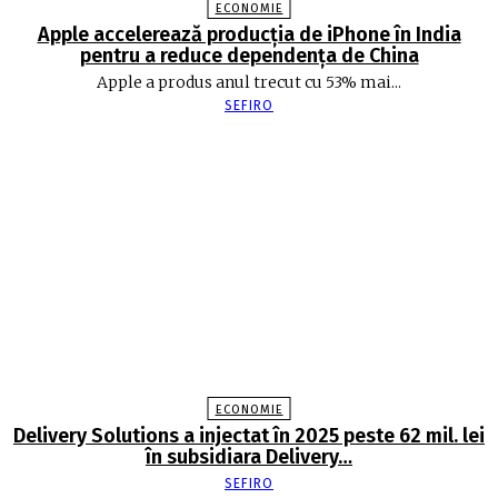
ECONOMIE
Apple accelerează producția de iPhone în India
pentru a reduce dependența de China
Apple a produs anul trecut cu 53% mai...
SEFIRO
ECONOMIE
Delivery Solutions a injectat în 2025 peste 62 mil. lei
în subsidiara Delivery…
SEFIRO