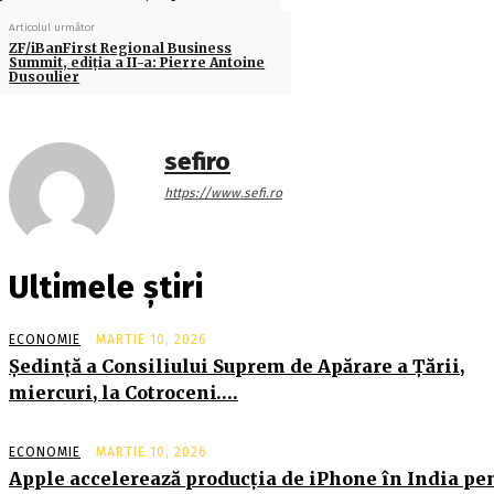
Articolul următor
ZF/iBanFirst Regional Business
Summit, ediţia a II-a: Pierre Antoine
Dusoulier
sefiro
https://www.sefi.ro
Ultimele știri
ECONOMIE
MARTIE 10, 2026
Şedinţă a Consiliului Suprem de Apărare a Ţării,
miercuri, la Cotroceni….
ECONOMIE
MARTIE 10, 2026
Apple accelerează producția de iPhone în India pe