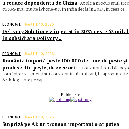
a reduce dependența de China
Apple a produs anul trec
cu 53% mai multe iPhone-uri în India decât în 2024, în ceea ce...
ECONOMIE
MARTIE 10, 2026
Delivery Solutions a injectat în 2025 peste 62 mil. l
în subsidiara Delivery…
ECONOMIE
MARTIE 10, 2026
România importă peste 100.000 de tone de peşte şi
produse din peşte, de zece ori…
Consumul total de peşte
ro­mâ­nilor s-a menţinut constant în ul­timii ani, la aproximativ 
6,5 ki­lograme pe cap...
- Publicitate -
ECONOMIE
MARTIE 10, 2026
Surpriză pe A1: un tronson important s-ar putea