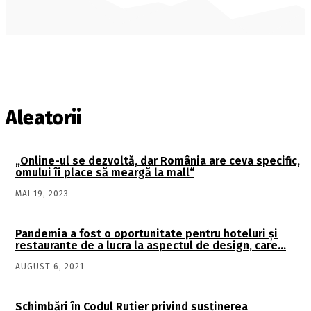
Aleatorii
„Online-ul se dezvoltă, dar România are ceva specific,
omului îi place să meargă la mall“
MAI 19, 2023
Pandemia a fost o oportunitate pentru hoteluri şi
restaurante de a lucra la aspectul de design, care…
AUGUST 6, 2021
Schimbări în Codul Rutier privind susținerea