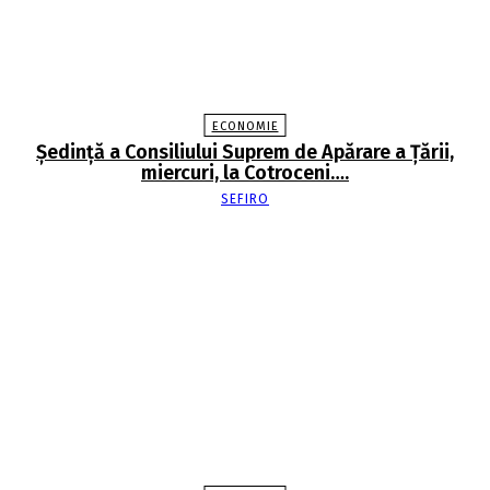
ECONOMIE
Şedinţă a Consiliului Suprem de Apărare a Ţării,
miercuri, la Cotroceni….
SEFIRO