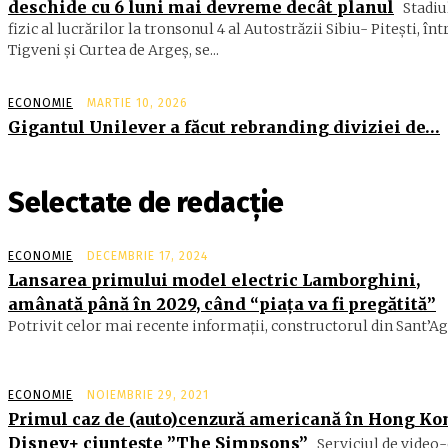
deschide cu 6 luni mai devreme decât planul
Stadiu
fizic al lucrărilor la tronsonul 4 al Autostrăzii Sibiu- Piteşti, înt
Tigveni şi Curtea de Argeş, se...
ECONOMIE
MARTIE 10, 2026
Gigantul Unilever a făcut rebranding diviziei de…
Selectate de redacție
ECONOMIE
DECEMBRIE 17, 2024
Lansarea primului model electric Lamborghini,
amânată până în 2029, când “piața va fi pregătită”
Potrivit celor mai recente informații, constructorul din Sant’Aga
ECONOMIE
NOIEMBRIE 29, 2021
Primul caz de (auto)cenzură americană în Hong Ko
Disney+ ciuntește ”The Simpsons”
Serviciul de video