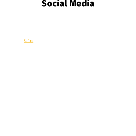
Social Media
© Copyright -
Sefi.ro
Economie
Contacteaza-ne