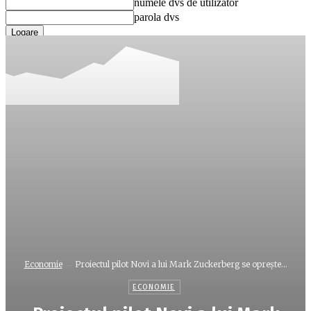
numele dvs de utilizator
parola dvs
Ați uitat parola? obține ajutor
Recuperare parola
Recuperați-vă parola
adresa dvs de email
O parola va fi trimisă pe adresa dvs de email.
Economie
Proiectul pilot Novi a lui Mark Zuckerberg se oprește...
ECONOMIE