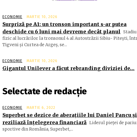
ECONOMIE
MARTIE 10, 2026
Surpriză pe A1: un tronson important s-ar putea
deschide cu 6 luni mai devreme decât planul
Stadiu
fizic al lucrărilor la tronsonul 4 al Autostrăzii Sibiu- Piteşti, înt
Tigveni şi Curtea de Argeş, se...
ECONOMIE
MARTIE 10, 2026
Gigantul Unilever a făcut rebranding diviziei de…
Selectate de redacție
ECONOMIE
MARTIE 6, 2022
Superbet se dezice de aberațiile lui Daniel Pancu și
reziliază înțelegerea financiară
Liderul pieței de pariu
sportive din România, Superbet,...