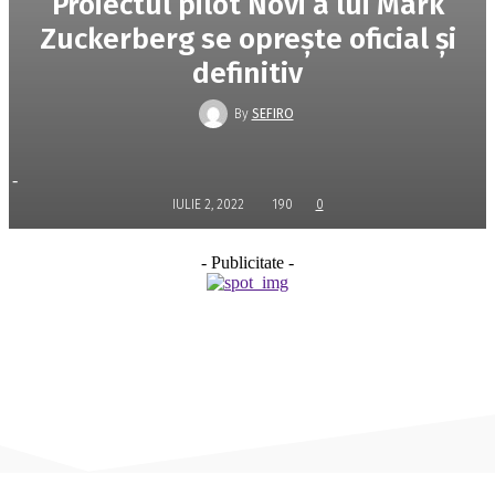
Proiectul pilot Novi a lui Mark
Zuckerberg se oprește oficial și
definitiv
By
SEFIRO
-
IULIE 2, 2022
190
0
- Publicitate -