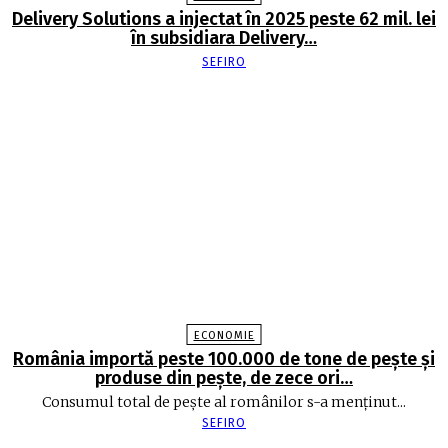
Delivery Solutions a injectat în 2025 peste 62 mil. lei
în subsidiara Delivery…
SEFIRO
ECONOMIE
România importă peste 100.000 de tone de peşte şi
produse din peşte, de zece ori…
Consumul total de peşte al ro­mâ­nilor s-a menţinut...
SEFIRO