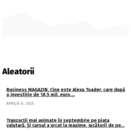
Aleatorii
Business MAGAZIN. Cine este Alexu Toader, care după
o investiţie de 18,5 mil. euro,…
APRILIE 6, 2025
Tranzacţii mai animate în septembrie pe piaţa
valutară. Şi cursul a urcat la maxime. Jucătorii de pe…