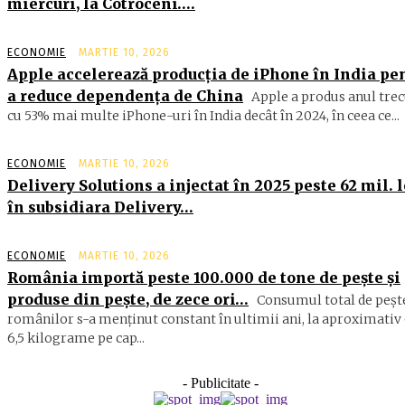
miercuri, la Cotroceni….
ECONOMIE
MARTIE 10, 2026
Apple accelerează producția de iPhone în India pe
a reduce dependența de China
Apple a produs anul trec
cu 53% mai multe iPhone-uri în India decât în 2024, în ceea ce...
ECONOMIE
MARTIE 10, 2026
Delivery Solutions a injectat în 2025 peste 62 mil. l
în subsidiara Delivery…
ECONOMIE
MARTIE 10, 2026
România importă peste 100.000 de tone de peşte şi
produse din peşte, de zece ori…
Consumul total de peşte
ro­mâ­nilor s-a menţinut constant în ul­timii ani, la aproximativ 
6,5 ki­lograme pe cap...
- Publicitate -