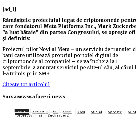
[ad_1]
Rămășițele proiectului legat de criptomonede pentr
care fondatorul Meta Platforms Inc., Mark Zuckerbe
”a luat bătaie” din partea Congresului, se oprește ofi
și definitiv.
Proiectul pilot Novi al Meta – un serviciu de transfer 
bani care utilizează propriul portofel digital de
criptomonede al companiei – se va încheia la 1
septembrie, a anunțat serviciul pe site-ul său, al cărui 
l-a trimis prin SMS…
Citeste tot articolul
Sursa:www.afaceri.news
TAGS
definitiv
lui
Mark
Novi
oficial
oprește
pilo
proiectul
și
Zuckerberg