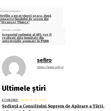
Articolul precedent
Netflix a picat vineri seara, după
lansarea finalului de sezon din
”Stranger Things”
Articolul următor
Scenariul optimist al API: vor fi
realizați abia jumătate din
autostrăzile asumate în PNRR
sefiro
https://www.sefi.ro
Ultimele știri
ECONOMIE
MARTIE 10, 2026
Şedinţă a Consiliului Suprem de Apărare a Ţării,