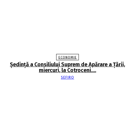
ECONOMIE
Şedinţă a Consiliului Suprem de Apărare a Ţării,
miercuri, la Cotroceni….
SEFIRO