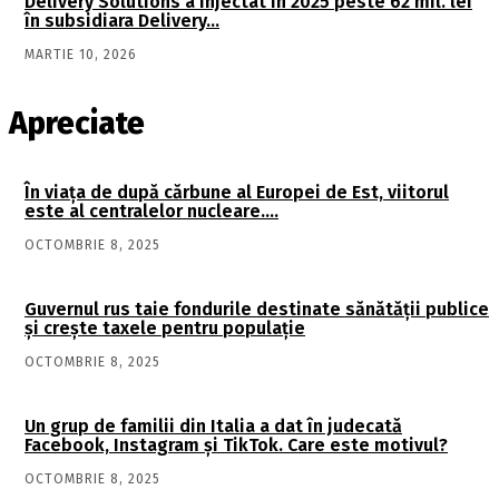
Delivery Solutions a injectat în 2025 peste 62 mil. lei
în subsidiara Delivery…
MARTIE 10, 2026
Apreciate
În viaţa de după cărbune al Europei de Est, viitorul
este al centralelor nucleare….
OCTOMBRIE 8, 2025
Guvernul rus taie fondurile destinate sănătății publice
și crește taxele pentru populație
OCTOMBRIE 8, 2025
Un grup de familii din Italia a dat în judecată
Facebook, Instagram și TikTok. Care este motivul?
OCTOMBRIE 8, 2025