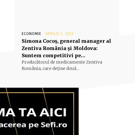
ECONOMIE
APRILIE 2, 2025
Simona Cocoş, general manager al
Zentiva România şi Moldova:
Suntem competitivi pe…
Producătorul de medica­mente Zentiva
Româ­nia, care deţine două...