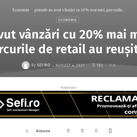
Economie
primele au avut vânzări cu 20% mai mici, parcurile...
ECONOMIE
vut vânzări cu 20% mai mi
rcurile de retail au reuş
-
By
SEFIRO
AUGUST 4, 2021
183
0
- Publicitate -
Acțiune