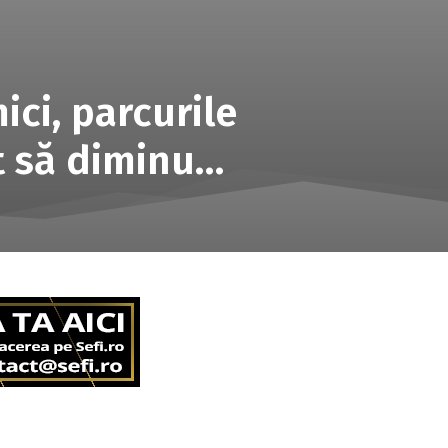
ci, parcurile
it să diminu…