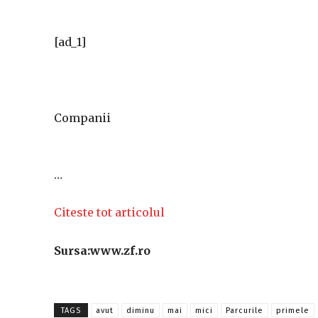
[ad_1]
Companii
…
Citeste tot articolul
Sursa:www.zf.ro
TAGS
avut
diminu
mai
mici
Parcurile
primele