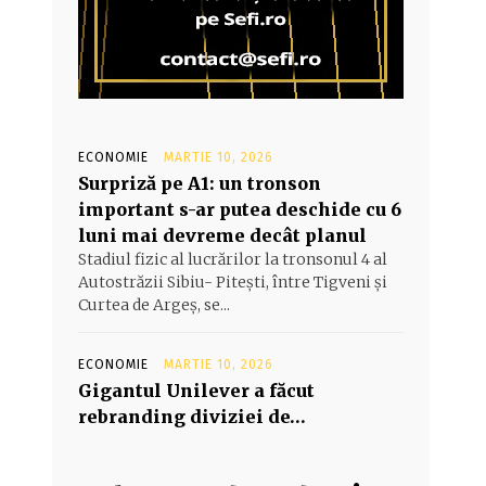
ECONOMIE
MARTIE 10, 2026
Surpriză pe A1: un tronson
important s-ar putea deschide cu 6
luni mai devreme decât planul
Stadiul fizic al lucrărilor la tronsonul 4 al
Autostrăzii Sibiu- Piteşti, între Tigveni şi
Curtea de Argeş, se...
ECONOMIE
MARTIE 10, 2026
Gigantul Unilever a făcut
rebranding diviziei de…