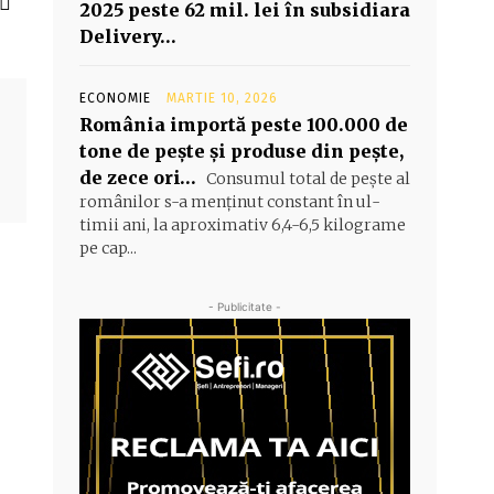
2025 peste 62 mil. lei în subsidiara
Delivery…
ECONOMIE
MARTIE 10, 2026
România importă peste 100.000 de
tone de peşte şi produse din peşte,
de zece ori…
Consumul total de peşte al
ro­mâ­nilor s-a menţinut constant în ul­
timii ani, la aproximativ 6,4-6,5 ki­lograme
pe cap...
- Publicitate -