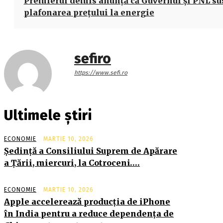
Premierul demis anunță că Guvernul şi PNL su
plafonarea preţului la energie
sefiro
https://www.sefi.ro
Ultimele știri
ECONOMIE
MARTIE 10, 2026
Şedinţă a Consiliului Suprem de Apărare
a Ţării, miercuri, la Cotroceni….
ECONOMIE
MARTIE 10, 2026
Apple accelerează producția de iPhone
în India pentru a reduce dependența de