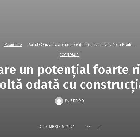
Economie
Portul Constanţa are un potenţial foarte ridicat. Zona Brăilei...
ECONOMIE
re un potenţial foarte ri
oltă odată cu construcţ
By
SEFIRO
OCTOMBRIE 6, 2021
178
0