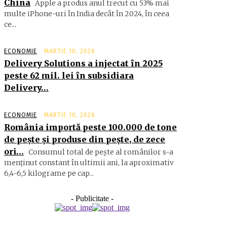
China
Apple a produs anul trecut cu 53% mai
multe iPhone-uri în India decât în 2024, în ceea
ce...
ECONOMIE
MARTIE 10, 2026
Delivery Solutions a injectat în 2025
peste 62 mil. lei în subsidiara
Delivery…
ECONOMIE
MARTIE 10, 2026
România importă peste 100.000 de tone
de peşte şi produse din peşte, de zece
ori…
Consumul total de peşte al ro­mâ­nilor s-a
menţinut constant în ul­timii ani, la aproximativ
6,4-6,5 ki­lograme pe cap...
- Publicitate -