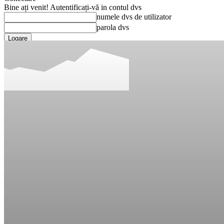
Bine ați venit! Autentificați-vă in contul dvs
numele dvs de utilizator
parola dvs
Ați uitat parola? obține ajutor
Recuperare parola
Recuperați-vă parola
adresa dvs de email
O parola va fi trimisă pe adresa dvs de email.