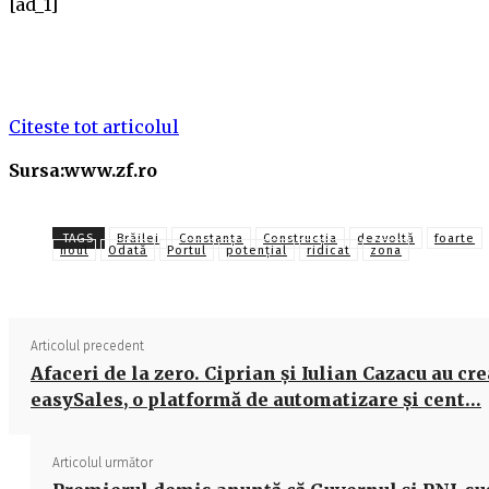
[ad_1]
Citeste tot articolul
Sursa:www.zf.ro
TAGS
Brăilei
Constanţa
Construcţia
dezvoltă
foarte
noul
Odată
Portul
potenţial
ridicat
zona
Articolul precedent
Afaceri de la zero. Ciprian şi Iulian Cazacu au cre
easySales, o platformă de automatizare şi cent…
Articolul următor