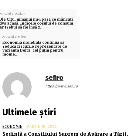
Articolul precedent
Dle Cîţu, nimănui nu-i pasă ce mâncaţi
dvs acasă. Indicele coşului de consum
ar trebui să fie însă z…
Articolul următor
Economia mondială continuă să
reducă riscurile reprezentate de
varianta Delta, cel puţin pentru
mome…
sefiro
https://www.sefi.ro
Ultimele știri
ECONOMIE
MARTIE 10, 2026
Şedinţă a Consiliului Suprem de Apărare a Ţării,