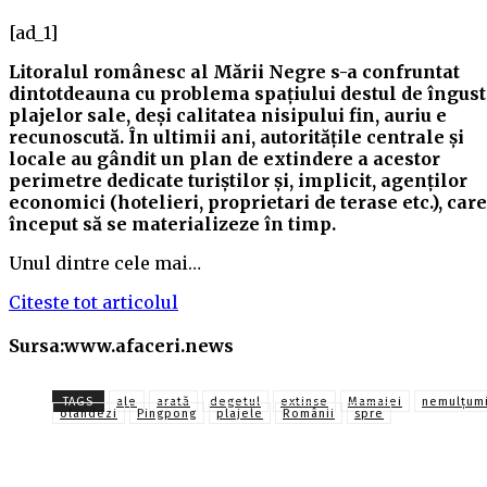
[ad_1]
Litoralul românesc al Mării Negre s-a confruntat
dintotdeauna cu problema spaţiului destul de îngust
plajelor sale, deşi calitatea nisipului fin, auriu e
recunoscută. În ultimii ani, autorităţile centrale şi
locale au gândit un plan de extindere a acestor
perimetre dedicate turiştilor şi, implicit, agenţilor
economici (hotelieri, proprietari de terase etc.), care
început să se materializeze în timp.
Unul dintre cele mai…
Citeste tot articolul
Sursa:www.afaceri.news
TAGS
ale
arată
degetul
extinse
Mamaiei
nemulțumi
olandezi
Pingpong
plajele
Românii
spre