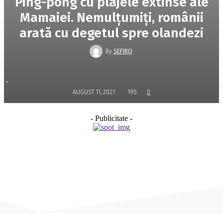
Ping-pong cu plajele extinse ale
Mamaiei. Nemulțumiți, românii
arată cu degetul spre olandezi
By
SEFIRO
-
AUGUST 11, 2021
195
0
- Publicitate -