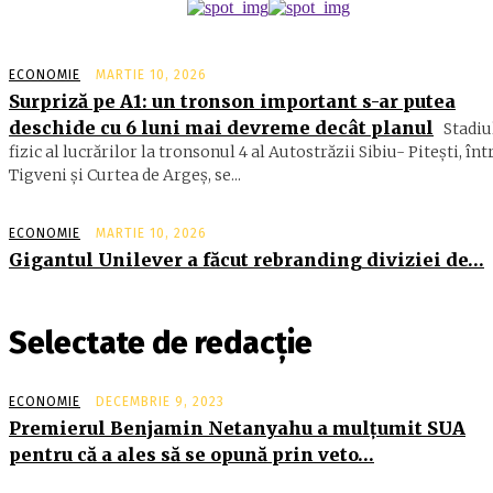
ECONOMIE
MARTIE 10, 2026
Surpriză pe A1: un tronson important s-ar putea
deschide cu 6 luni mai devreme decât planul
Stadiu
fizic al lucrărilor la tronsonul 4 al Autostrăzii Sibiu- Piteşti, înt
Tigveni şi Curtea de Argeş, se...
ECONOMIE
MARTIE 10, 2026
Gigantul Unilever a făcut rebranding diviziei de…
Selectate de redacție
ECONOMIE
DECEMBRIE 9, 2023
Premierul Benjamin Netanyahu a mulţumit SUA
pentru că a ales să se opună prin veto…