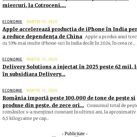
miercuri, la Cotroceni….
ECONOMIE
MARTIE 10, 2026
Apple accelerează producția de iPhone în India pe
a reduce dependența de China
Apple a produs anul trec
cu 53% mai multe iPhone-uri în India decât în 2024, în ceea ce...
ECONOMIE
MARTIE 10, 2026
Delivery Solutions a injectat în 2025 peste 62 mil. l
în subsidiara Delivery…
ECONOMIE
MARTIE 10, 2026
România importă peste 100.000 de tone de peşte şi
produse din peşte, de zece ori…
Consumul total de peşte
ro­mâ­nilor s-a menţinut constant în ul­timii ani, la aproximativ 
6,5 ki­lograme pe cap...
- Publicitate -