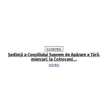
ECONOMIE
Şedinţă a Consiliului Suprem de Apărare a Ţării,
miercuri, la Cotroceni….
SEFIRO