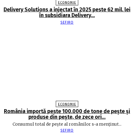
ECONOMIE
Delivery Solutions a injectat în 2025 peste 62 mil. lei
în subsidiara Delivery…
SEFIRO
ECONOMIE
România importă peste 100.000 de tone de peşte şi
produse din peşte, de zece ori…
Consumul total de peşte al ro­mâ­nilor s-a menţinut...
SEFIRO