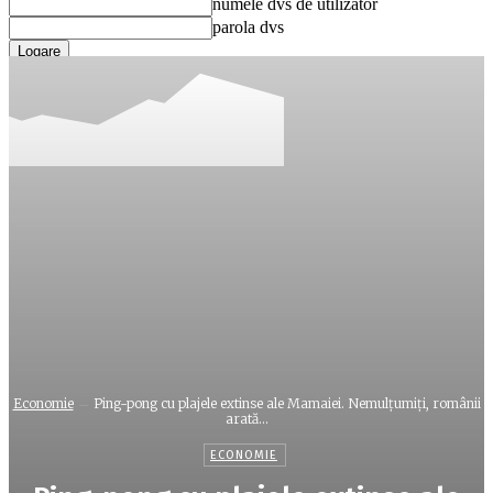
numele dvs de utilizator
parola dvs
Ați uitat parola? obține ajutor
Recuperare parola
Recuperați-vă parola
adresa dvs de email
O parola va fi trimisă pe adresa dvs de email.
Economie
Ping-pong cu plajele extinse ale Mamaiei. Nemulțumiți, românii
arată...
ECONOMIE