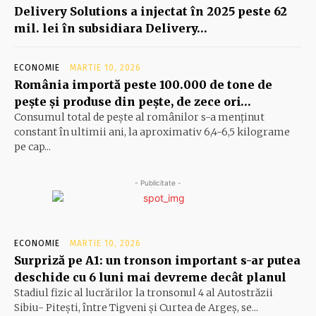
Delivery Solutions a injectat în 2025 peste 62
mil. lei în subsidiara Delivery…
ECONOMIE
MARTIE 10, 2026
România importă peste 100.000 de tone de
peşte şi produse din peşte, de zece ori…
Consumul total de peşte al ro­mâ­nilor s-a menţinut
constant în ul­timii ani, la aproximativ 6,4-6,5 ki­lograme
pe cap...
- Publicitate -
ECONOMIE
MARTIE 10, 2026
Surpriză pe A1: un tronson important s-ar putea
deschide cu 6 luni mai devreme decât planul
Stadiul fizic al lucrărilor la tronsonul 4 al Autostrăzii
Sibiu- Piteşti, între Tigveni şi Curtea de Argeş, se...