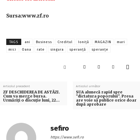
Sursa:www.zf.ro
TAGS
ani
Business
Creditul
Ioniţă
MAGAZIN
mari
mici
Oana
rate
singura
speranţă
speranțe
Articolul precedent
Articolul următor
ZF DESCHIDEREA DE ASTĂZI.
SUA alunecă rapid spre
Cum va merge bursa.
“dictatura poporului”. Presa
Urmăriţi o discuţie luni, 22…
are voie să publice orice doar
după aprobare
sefiro
https://www.sefi.ro