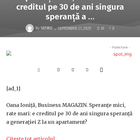
creditul pe 30 de ani singura
speranţă a …
-
By
SEFIRO
SEPTEMBRIE 21, 2025
61
0
- Publicitate -
[ad_1]
Oana Ioniţă, Business MAGAZIN. Speranţe mici,
rate mari: e creditul pe 30 de ani singura speranţă
a generaţiei Z la un apartament?
Citeste tot articolul