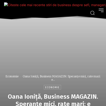
Economie
Oana Ioniţă, Business MAGAZIN. Speranţe mici, rate mari:
e...
ECONOMIE
Oana Ioniţă, Business MAGAZIN.
Speranţe mici, rate mari: e