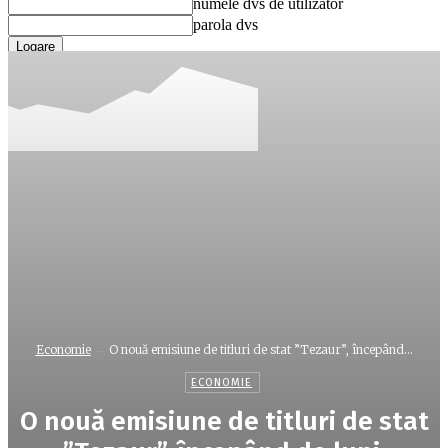
numele dvs de utilizator
parola dvs
Ați uitat parola? obține ajutor
Recuperare parola
Recuperați-vă parola
adresa dvs de email
O parola va fi trimisă pe adresa dvs de email.
Economie
O nouă emisiune de titluri de stat ”Tezaur”, începând...
ECONOMIE
O nouă emisiune de titluri de stat