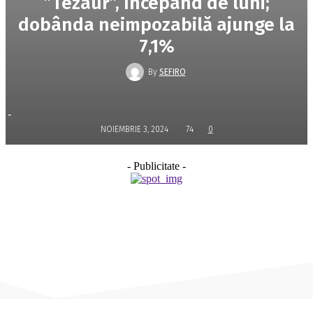
”Tezaur”, începând de luni;
dobânda neimpozabilă ajunge la
7,1%
By
SEFIRO
-
NOIEMBRIE 3, 2024
74
0
- Publicitate -