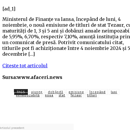
[ad_1]
Ministerul de Finanțe va lansa, începând de luni, 4
noiembrie, o nouă emisiune de titluri de stat Tezaur, c
maturităţi de 1, 3 şi 5 ani şi dobânzi anuale neimpozabi
de 5,95%, 6,70%, respectiv 7,10%, anunță instituția prin
un comunicat de presă. Potrivit comunicatului citat,
titlurile pot fi achiziționate între 4 noiembrie 2024 și 
decembrie […]
Citeste tot articolul
Sursa:www.afaceri.news
TAGS
ajunge
dobândă
emisiune
începând
luni
neimpozabilă
noua
stat
Tezaur
titluri
Articolul precedent