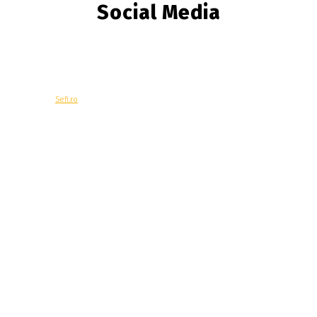
Social Media
© Copyright -
Sefi.ro
Economie
Contacteaza-ne