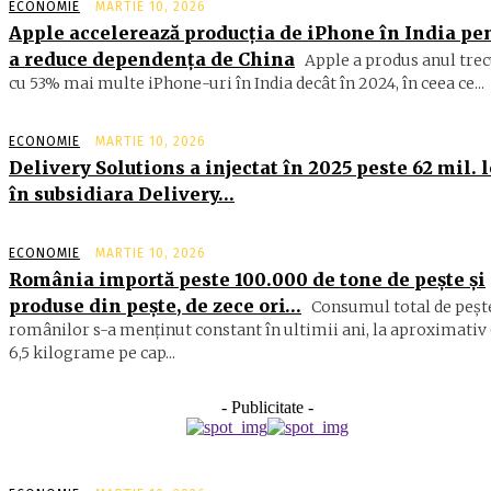
ECONOMIE
MARTIE 10, 2026
Apple accelerează producția de iPhone în India pe
a reduce dependența de China
Apple a produs anul trec
cu 53% mai multe iPhone-uri în India decât în 2024, în ceea ce...
ECONOMIE
MARTIE 10, 2026
Delivery Solutions a injectat în 2025 peste 62 mil. l
în subsidiara Delivery…
ECONOMIE
MARTIE 10, 2026
România importă peste 100.000 de tone de peşte şi
produse din peşte, de zece ori…
Consumul total de peşte
ro­mâ­nilor s-a menţinut constant în ul­timii ani, la aproximativ 
6,5 ki­lograme pe cap...
- Publicitate -