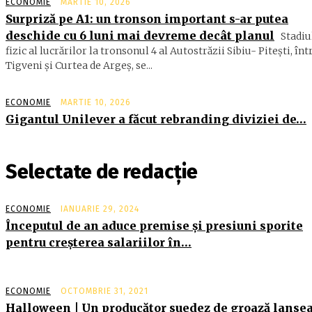
ECONOMIE
MARTIE 10, 2026
Surpriză pe A1: un tronson important s-ar putea
deschide cu 6 luni mai devreme decât planul
Stadiu
fizic al lucrărilor la tronsonul 4 al Autostrăzii Sibiu- Piteşti, înt
Tigveni şi Curtea de Argeş, se...
ECONOMIE
MARTIE 10, 2026
Gigantul Unilever a făcut rebranding diviziei de…
Selectate de redacție
ECONOMIE
IANUARIE 29, 2024
Începutul de an aduce premise şi presiuni sporite
pentru creşterea salariilor în…
ECONOMIE
OCTOMBRIE 31, 2021
Halloween | Un producător suedez de groază lanse