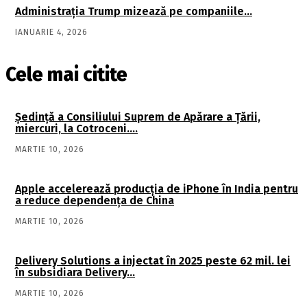
Administraţia Trump mizează pe companiile…
IANUARIE 4, 2026
Cele mai citite
Şedinţă a Consiliului Suprem de Apărare a Ţării,
miercuri, la Cotroceni….
MARTIE 10, 2026
Apple accelerează producția de iPhone în India pentru
a reduce dependența de China
MARTIE 10, 2026
Delivery Solutions a injectat în 2025 peste 62 mil. lei
în subsidiara Delivery…
MARTIE 10, 2026