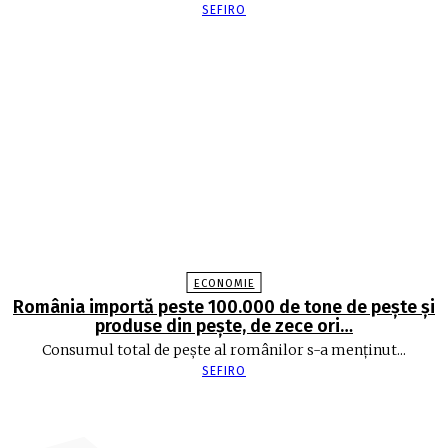
SEFIRO
ECONOMIE
România importă peste 100.000 de tone de peşte şi
produse din peşte, de zece ori…
Consumul total de peşte al ro­mâ­nilor s-a menţinut...
SEFIRO