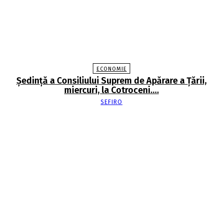
ECONOMIE
Şedinţă a Consiliului Suprem de Apărare a Ţării,
miercuri, la Cotroceni….
SEFIRO