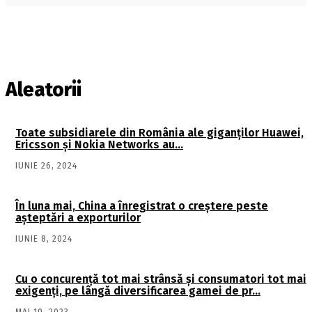
Aleatorii
Toate subsidiarele din România ale giganţilor Huawei,
Ericsson şi Nokia Networks au…
IUNIE 26, 2024
În luna mai, China a înregistrat o creștere peste
așteptări a exporturilor
IUNIE 8, 2024
Cu o concurenţă tot mai strânsă şi consumatori tot mai
exigenţi, pe lângă diversificarea gamei de pr…