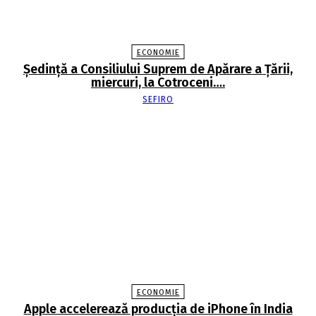
ECONOMIE
Şedinţă a Consiliului Suprem de Apărare a Ţării,
miercuri, la Cotroceni….
SEFIRO
ECONOMIE
Apple accelerează producția de iPhone în India