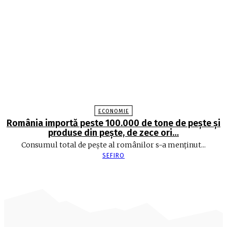
ECONOMIE
România importă peste 100.000 de tone de peşte şi
produse din peşte, de zece ori…
Consumul total de peşte al ro­mâ­nilor s-a menţinut...
SEFIRO