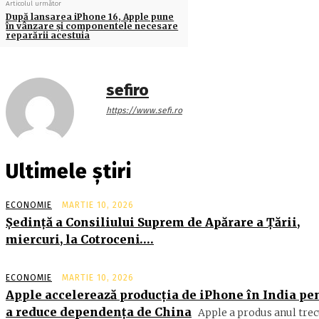
Articolul următor
După lansarea iPhone 16, Apple pune
în vânzare şi componentele necesare
reparării acestuia
sefiro
https://www.sefi.ro
Ultimele știri
ECONOMIE
MARTIE 10, 2026
Şedinţă a Consiliului Suprem de Apărare a Ţării,
miercuri, la Cotroceni….
ECONOMIE
MARTIE 10, 2026
Apple accelerează producția de iPhone în India pe
a reduce dependența de China
Apple a produs anul trec