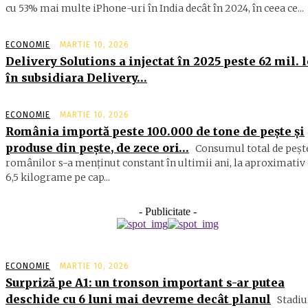
cu 53% mai multe iPhone-uri în India decât în 2024, în ceea ce...
ECONOMIE
MARTIE 10, 2026
Delivery Solutions a injectat în 2025 peste 62 mil. l
în subsidiara Delivery…
ECONOMIE
MARTIE 10, 2026
România importă peste 100.000 de tone de peşte şi
produse din peşte, de zece ori…
Consumul total de peşte
ro­mâ­nilor s-a menţinut constant în ul­timii ani, la aproximativ 
6,5 ki­lograme pe cap...
- Publicitate -
ECONOMIE
MARTIE 10, 2026
Surpriză pe A1: un tronson important s-ar putea
deschide cu 6 luni mai devreme decât planul
Stadiu