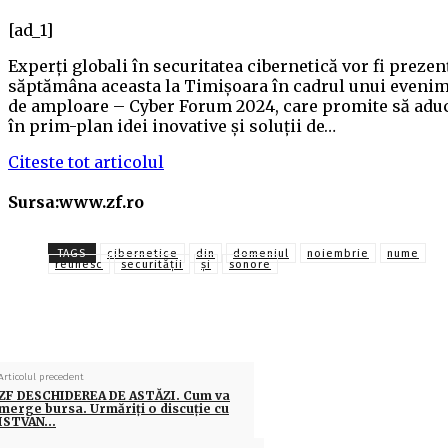
[ad_1]
Experţi globali în securitatea cibernetică vor fi prezen
săptămâna aceasta la Timişoara în cadrul unui eveni
de amploare – Cyber Forum 2024, care promite să adu
în prim-plan idei inovative şi soluţii de…
Citeste tot articolul
Sursa:www.zf.ro
TAGS
cibernetice
din
domeniul
noiembrie
nume
reunesc
securităţii
și
sonore
Articolul precedent
ZF DESCHIDEREA DE ASTĂZI. Cum va
merge bursa. Urmăriţi o discuţie cu
ISTVAN…