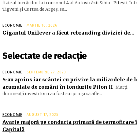
fizic al lucrărilor la tronsonul 4 al Autostrăzii Sibiu- Piteşti, înt
Tigveni şi Curtea de Argeş, se...
ECONOMIE
MARTIE 10, 2026
Gigantul Unilever a făcut rebranding diviziei de…
Selectate de redacție
ECONOMIE
SEPTEMBRIE 27, 2023
S-au aprins iar scântei cu privire la miliardele de l
acumulate de români în fondurile Pilon II
Marţi
dimineaţă investitorii au fost surprinşi să afle...
ECONOMIE
AUGUST 17, 2025
Avarie majoră pe conducta primară de termoficare 
Capitală