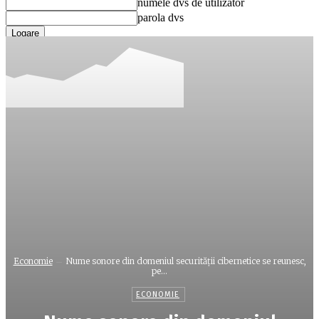
numele dvs de utilizator
parola dvs
Ați uitat parola? obține ajutor
Recuperare parola
Recuperați-vă parola
adresa dvs de email
O parola va fi trimisă pe adresa dvs de email.
Economie
Nume sonore din domeniul securităţii cibernetice se reunesc,
pe...
ECONOMIE