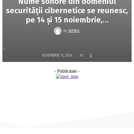
Nume sonore din domeniul
securităţii cibernetice se reunesc,
pe 14 şi 15 noiembrie,…
By
SEFIRO
-
NOIEMBRIE 11, 2024
81
0
- Publicitate -