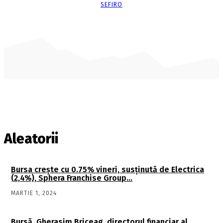
SEFIRO
Aleatorii
Bursa creşte cu 0.75% vineri, susţinută de Electrica
(2,4%), Sphera Franchise Group…
MARTIE 1, 2024
Bursă. Gherasim Briceag, directorul financiar al