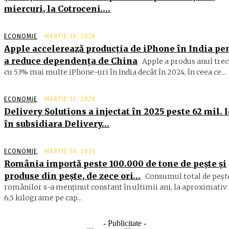
miercuri, la Cotroceni….
ECONOMIE
MARTIE 10, 2026
Apple accelerează producția de iPhone în India pe
a reduce dependența de China
Apple a produs anul trec
cu 53% mai multe iPhone-uri în India decât în 2024, în ceea ce...
ECONOMIE
MARTIE 10, 2026
Delivery Solutions a injectat în 2025 peste 62 mil. l
în subsidiara Delivery…
ECONOMIE
MARTIE 10, 2026
România importă peste 100.000 de tone de peşte şi
produse din peşte, de zece ori…
Consumul total de peşte
ro­mâ­nilor s-a menţinut constant în ul­timii ani, la aproximativ 
6,5 ki­lograme pe cap...
- Publicitate -