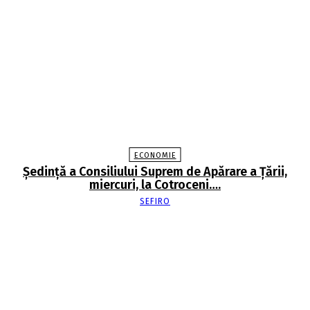
ECONOMIE
Şedinţă a Consiliului Suprem de Apărare a Ţării,
miercuri, la Cotroceni….
SEFIRO