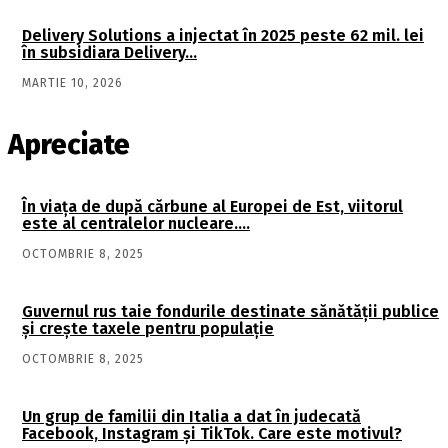
Delivery Solutions a injectat în 2025 peste 62 mil. lei
în subsidiara Delivery…
MARTIE 10, 2026
Apreciate
În viaţa de după cărbune al Europei de Est, viitorul
este al centralelor nucleare….
OCTOMBRIE 8, 2025
Guvernul rus taie fondurile destinate sănătății publice
și crește taxele pentru populație
OCTOMBRIE 8, 2025
Un grup de familii din Italia a dat în judecată
Facebook, Instagram și TikTok. Care este motivul?