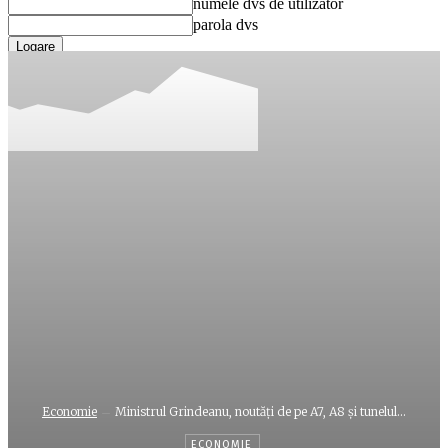
numele dvs de utilizator
parola dvs
Ați uitat parola? obține ajutor
Recuperare parola
Recuperați-vă parola
adresa dvs de email
O parola va fi trimisă pe adresa dvs de email.
Economie
Ministrul Grindeanu, noutăți de pe A7, A8 și tunelul...
ECONOMIE