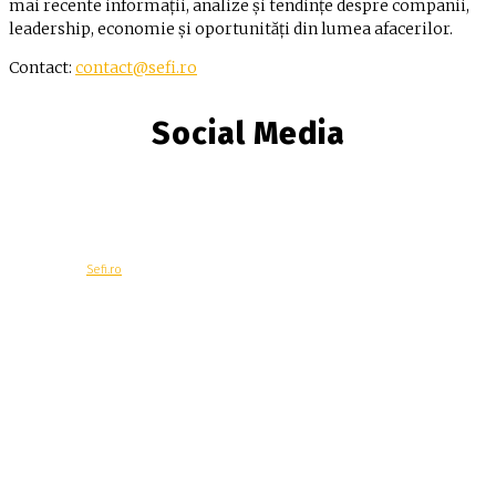
mai recente informații, analize și tendințe despre companii,
leadership, economie și oportunități din lumea afacerilor.
Contact:
contact@sefi.ro
Social Media
© Copyright -
Sefi.ro
Economie
Contacteaza-ne