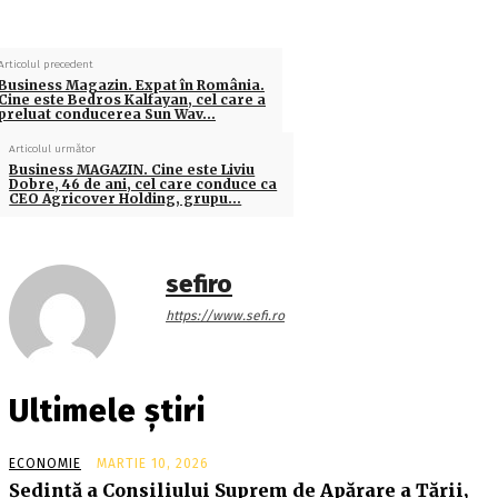
Articolul precedent
Business Magazin. Expat în România.
Cine este Bedros Kalfayan, cel care a
preluat conducerea Sun Wav…
Articolul următor
Business MAGAZIN. Cine este Liviu
Dobre, 46 de ani, cel care conduce ca
CEO Agricover Holding, grupu…
sefiro
https://www.sefi.ro
Ultimele știri
ECONOMIE
MARTIE 10, 2026
Şedinţă a Consiliului Suprem de Apărare a Ţării,