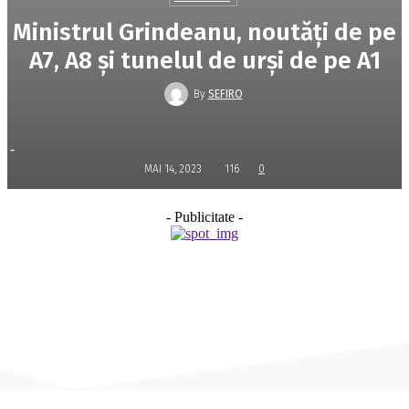
Ministrul Grindeanu, noutăți de pe
A7, A8 și tunelul de urși de pe A1
By
SEFIRO
-
MAI 14, 2023
116
0
- Publicitate -