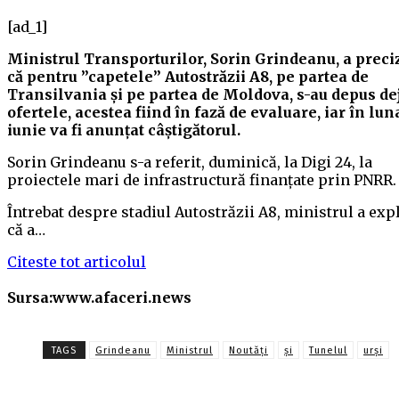
[ad_1]
Ministrul Transporturilor, Sorin Grindeanu, a preci
că pentru ”capetele” Autostrăzii A8, pe partea de
Transilvania şi pe partea de Moldova, s-au depus de
ofertele, acestea fiind în fază de evaluare, iar în lun
iunie va fi anunţat câştigătorul.
Sorin Grindeanu s-a referit, duminică, la Digi 24, la
proiectele mari de infrastructură finanţate prin PNRR.
Întrebat despre stadiul Autostrăzii A8, ministrul a exp
că a…
Citeste tot articolul
Sursa:www.afaceri.news
TAGS
Grindeanu
Ministrul
Noutăți
și
Tunelul
urși