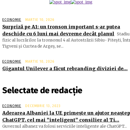
ECONOMIE
MARTIE 10, 2026
Surpriză pe A1: un tronson important s-ar putea
deschide cu 6 luni mai devreme decât planul
Stadiu
fizic al lucrărilor la tronsonul 4 al Autostrăzii Sibiu- Piteşti, înt
Tigveni şi Curtea de Argeş, se...
ECONOMIE
MARTIE 10, 2026
Gigantul Unilever a făcut rebranding diviziei de…
Selectate de redacție
ECONOMIE
DECEMBRIE 13, 2023
Aderarea Albaniei la UE primește un ajutor neaștep
ChatGPT, cel mai ”inteligent” consilier al Ti…
Guvernul albanez va folosi serviciile inteligente ale ChatGPT...