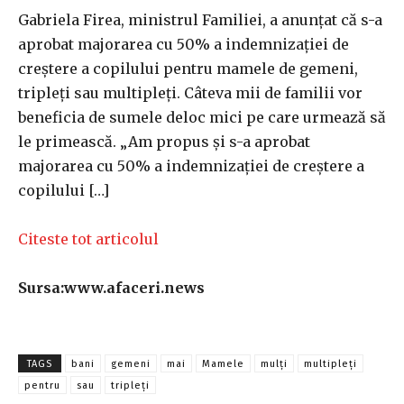
Gabriela Firea, ministrul Familiei, a anunțat că s-a
aprobat majorarea cu 50% a indemnizației de
creștere a copilului pentru mamele de gemeni,
tripleți sau multipleți. Câteva mii de familii vor
beneficia de sumele deloc mici pe care urmează să
le primească. „Am propus și s-a aprobat
majorarea cu 50% a indemnizației de creștere a
copilului […]
Citeste tot articolul
Sursa:www.afaceri.news
TAGS
bani
gemeni
mai
Mamele
mulți
multipleți
pentru
sau
tripleți