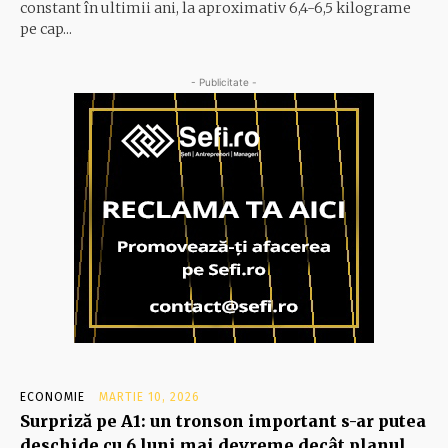
constant în ul­timii ani, la aproximativ 6,4-6,5 ki­lograme
pe cap...
- Publicitate -
ECONOMIE
MARTIE 10, 2026
Surpriză pe A1: un tronson important s-ar putea
deschide cu 6 luni mai devreme decât planul