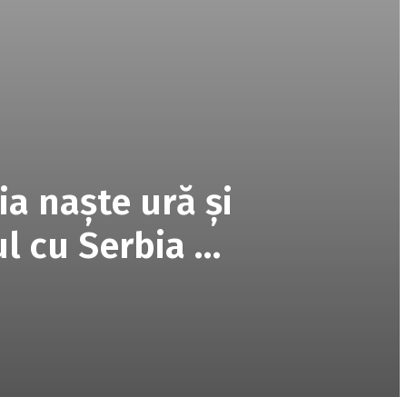
a naşte ură şi
ul cu Serbia …