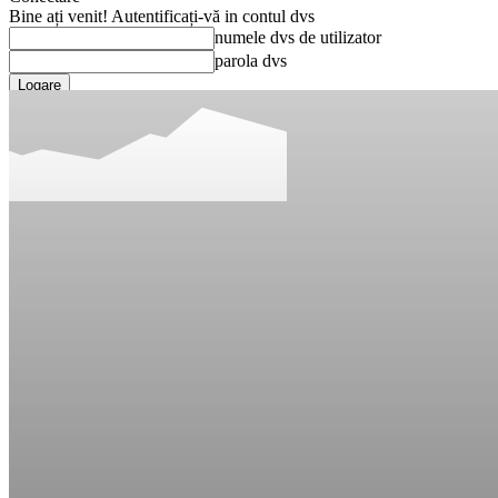
Bine ați venit! Autentificați-vă in contul dvs
numele dvs de utilizator
parola dvs
Ați uitat parola? obține ajutor
Recuperare parola
Recuperați-vă parola
adresa dvs de email
O parola va fi trimisă pe adresa dvs de email.