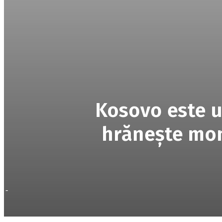
Kosovo este u
hrăneşte monş
-