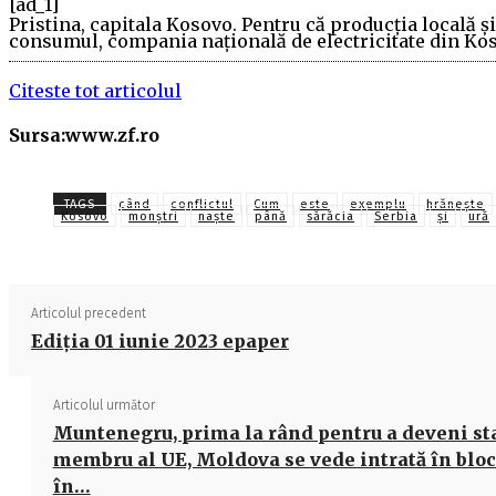
[ad_1]
Pristina, capitala Kosovo. Pentru că producţia locală ş
consumul, compania naţională de electricitate din Kos
Citeste tot articolul
Sursa:www.zf.ro
TAGS
când
conflictul
Cum
este
exemplu
hrăneşte
Kosovo
monştri
naşte
până
sărăcia
Serbia
și
ură
Articolul precedent
Ediţia 01 iunie 2023 epaper
Articolul următor
Muntenegru, prima la rând pentru a deveni st
membru al UE, Moldova se vede intrată în blo
în…