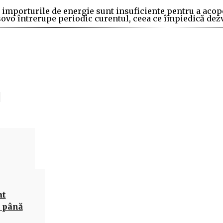
i importurile de energie sunt insuficiente pentru a acop
ovo întrerupe periodic curentul, ceea ce împiedică dez
Acțiune
at
c până