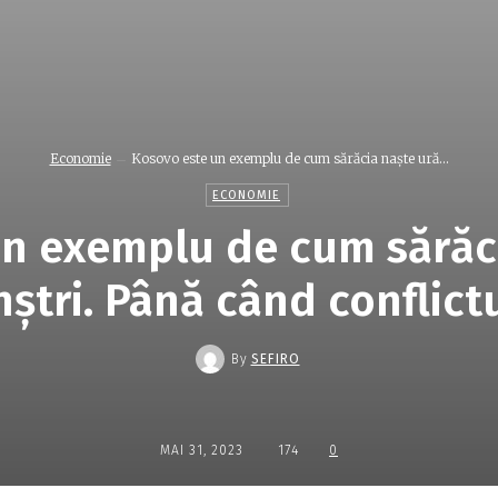
Economie
Kosovo este un exemplu de cum sărăcia naşte ură...
ECONOMIE
n exemplu de cum sărăci
tri. Până când conflict
By
SEFIRO
MAI 31, 2023
174
0