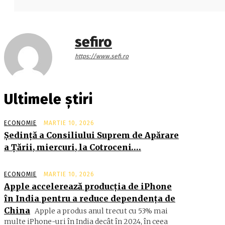
sefiro
https://www.sefi.ro
Ultimele știri
ECONOMIE
MARTIE 10, 2026
Şedinţă a Consiliului Suprem de Apărare
a Ţării, miercuri, la Cotroceni….
ECONOMIE
MARTIE 10, 2026
Apple accelerează producția de iPhone
în India pentru a reduce dependența de
China
Apple a produs anul trecut cu 53% mai
multe iPhone-uri în India decât în 2024, în ceea