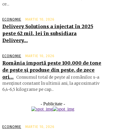
ce...
ECONOMIE
MARTIE 10, 2026
Delivery Solutions a injectat în 2025
peste 62 mil. lei în subsidiara
Delivery…
ECONOMIE
MARTIE 10, 2026
România importă peste 100.000 de tone
de peşte şi produse din peşte, de zece
ori…
Consumul total de peşte al ro­mâ­nilor s-a
menţinut constant în ul­timii ani, la aproximativ
6,4-6,5 ki­lograme pe cap...
- Publicitate -
ECONOMIE
MARTIE 10, 2026