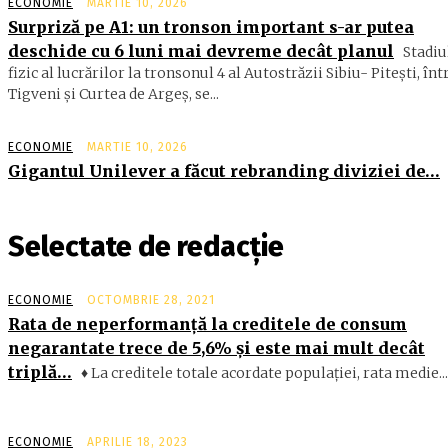
ECONOMIE
MARTIE 10, 2026
Surpriză pe A1: un tronson important s-ar putea
deschide cu 6 luni mai devreme decât planul
Stadiu
fizic al lucrărilor la tronsonul 4 al Autostrăzii Sibiu- Piteşti, înt
Tigveni şi Curtea de Argeş, se...
ECONOMIE
MARTIE 10, 2026
Gigantul Unilever a făcut rebranding diviziei de…
Selectate de redacție
ECONOMIE
OCTOMBRIE 28, 2021
Rata de neperformanţă la creditele de consum
negarantate trece de 5,6% şi este mai mult decât
triplă…
♦ La creditele totale acordate populaţiei, rata medie...
ECONOMIE
APRILIE 18, 2023