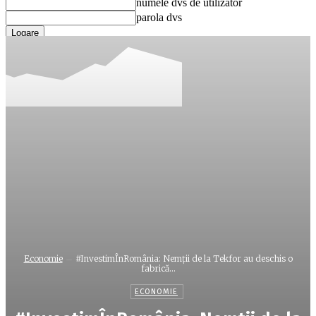
numele dvs de utilizator
parola dvs
Ați uitat parola? obține ajutor
Recuperare parola
Recuperați-vă parola
adresa dvs de email
O parola va fi trimisă pe adresa dvs de email.
Economie
#InvestimÎnRomânia: Nemții de la Tekfor au deschis o
fabrică...
ECONOMIE