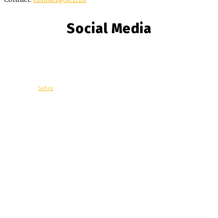
Social Media
© Copyright -
Sefi.ro
Economie
Contacteaza-ne