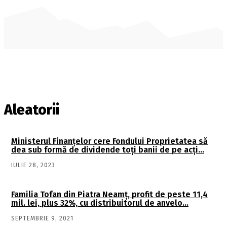
Aleatorii
Ministerul Finanţelor cere Fondului Proprietatea să
dea sub formă de dividende toţi banii de pe acţi…
IULIE 28, 2023
Familia Tofan din Piatra Neamţ, profit de peste 11,4
mil. lei, plus 32%, cu distribuitorul de anvelo…
SEPTEMBRIE 9, 2021