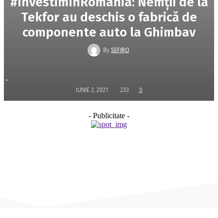
#InvestimÎnRomânia: Nemții de la
Tekfor au deschis o fabrică de
componente auto la Ghimbav
By
SEFIRO
-
IUNIE 2, 2021
233
0
- Publicitate -