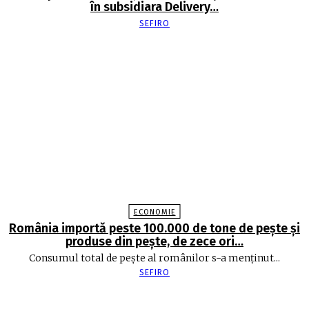
în subsidiara Delivery…
SEFIRO
ECONOMIE
România importă peste 100.000 de tone de peşte şi
produse din peşte, de zece ori…
Consumul total de peşte al ro­mâ­nilor s-a menţinut...
SEFIRO