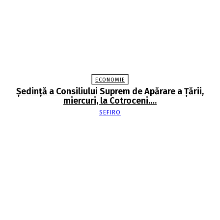
ECONOMIE
Şedinţă a Consiliului Suprem de Apărare a Ţării,
miercuri, la Cotroceni….
SEFIRO