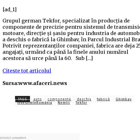
[ad_1]
Grupul german Tekfor, specializat în producția de
componente de precizie pentru sistemul de transmisi
motoare, direcție și șasiu pentru industria de automobi
a deschis o fabrică la Ghimbav, în Parcul Industrial Bra
Potrivit reprezentanților companiei, fabrica are deja 2
angajați, urmând ca până la finele anului numărul
acestora să urce până la 60. Sub […]
Citeste tot articolul
Sursa:www.afaceri.news
TAGS
auto
componente
deschis
fabrică
Ghimbav
InvestimÎnRomânia
Nemții
Tekfor
Articolul precedent