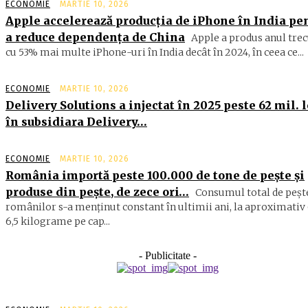
ECONOMIE
MARTIE 10, 2026
Apple accelerează producția de iPhone în India pe
a reduce dependența de China
Apple a produs anul trec
cu 53% mai multe iPhone-uri în India decât în 2024, în ceea ce...
ECONOMIE
MARTIE 10, 2026
Delivery Solutions a injectat în 2025 peste 62 mil. l
în subsidiara Delivery…
ECONOMIE
MARTIE 10, 2026
România importă peste 100.000 de tone de peşte şi
produse din peşte, de zece ori…
Consumul total de peşte
ro­mâ­nilor s-a menţinut constant în ul­timii ani, la aproximativ 
6,5 ki­lograme pe cap...
- Publicitate -