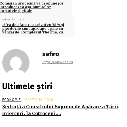
Comisia Europeană va propune joi
introducerea aşa-numitelor
portofele digitale
Articolul următor
cifra de afaceri a scăzut cu 78% şi
pierderile sunt aproape egale cu
vânzările. Complexul Therme, ca…
sefiro
https://www.sefi.ro
Ultimele știri
ECONOMIE
MARTIE 10, 2026
Şedinţă a Consiliului Suprem de Apărare a Ţării,
miercuri, la Cotroceni….